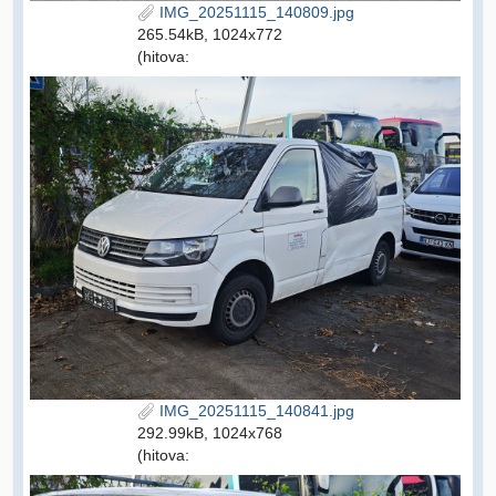
IMG_20251115_140809.jpg
265.54kB, 1024x772
(hitova:
IMG_20251115_140841.jpg
292.99kB, 1024x768
(hitova: