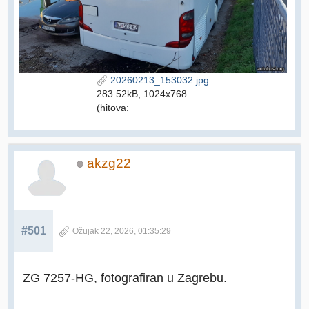
20260213_153032.jpg
283.52kB, 1024x768
(hitova:
akzg22
#501
Ožujak 22, 2026, 01:35:29
ZG 7257-HG, fotografiran u Zagrebu.