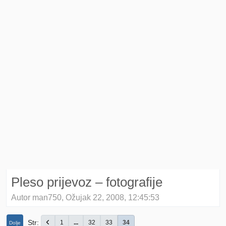
Pleso prijevoz – fotografije
Autor man750, Ožujak 22, 2008, 12:45:53
Str
1
...
32
33
34
Dolje