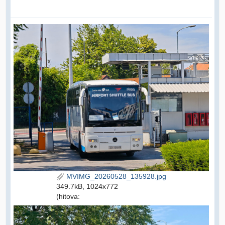
MVIMG_20260528_135928.jpg
349.7kB, 1024x772
(hitova: