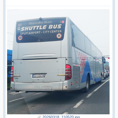
20260318_110520.jpg