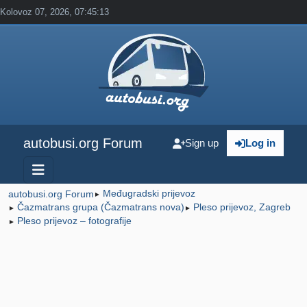
Kolovoz 07, 2026, 07:45:13
autobusi.org Forum
Sign up
Log in
Međugradski prijevoz
autobusi.org Forum
►
Čazmatrans grupa (Čazmatrans nova)
Pleso prijevoz, Zagreb
►
►
Pleso prijevoz – fotografije
►