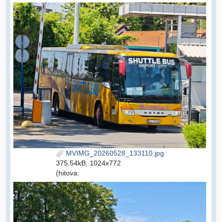
MVIMG_20260528_133110.jpg
375.54kB, 1024x772
(hitova: