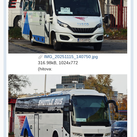
IMG_20251115_140750.jpg
316.98kB, 1024x772
(hitova: