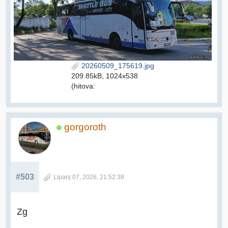
20260509_175619.jpg
209.85kB, 1024x538
(hitova:
gorgoroth
#503
Lipanj 07, 2026, 21:52:38
Zg