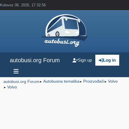
Kolovoz 06, 2026, 17:32:56
autobusi.org Forum
Sign up
Log in
Autobusna tematika
Proizvođači
Volvo
autobusi.org Forum
►
►
►
Volvo
►