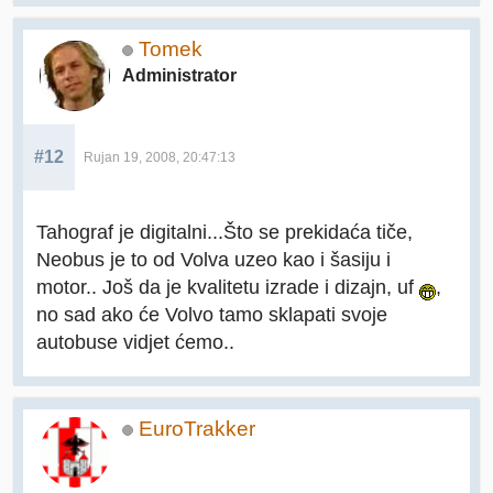
Tomek
Administrator
#12
Rujan 19, 2008, 20:47:13
Tahograf je digitalni...Što se prekidaća tiče,
Neobus je to od Volva uzeo kao i šasiju i
motor.. Još da je kvalitetu izrade i dizajn, uf
,
no sad ako će Volvo tamo sklapati svoje
autobuse vidjet ćemo..
EuroTrakker