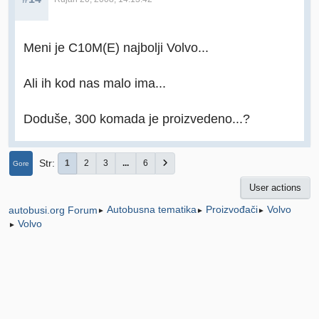
Meni je C10M(E) najbolji Volvo...
Ali ih kod nas malo ima...
Doduše, 300 komada je proizvedeno...?
Str
1
2
3
...
6
Gore
User actions
Autobusna tematika
Proizvođači
Volvo
autobusi.org Forum
►
►
►
Volvo
►