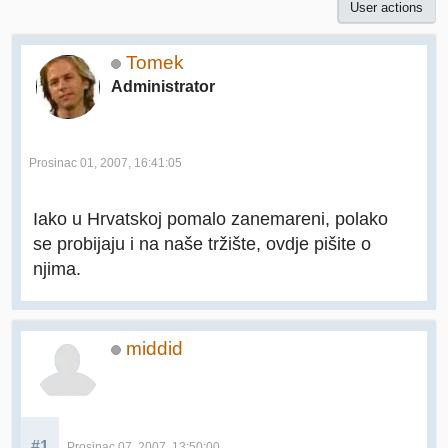
User actions
Tomek
Administrator
Prosinac 01, 2007, 16:41:05
Iako u Hrvatskoj pomalo zanemareni, polako
se probijaju i na naše tržište, ovdje pišite o
njima.
middid
#1
Prosinac 07, 2007, 13:50:00