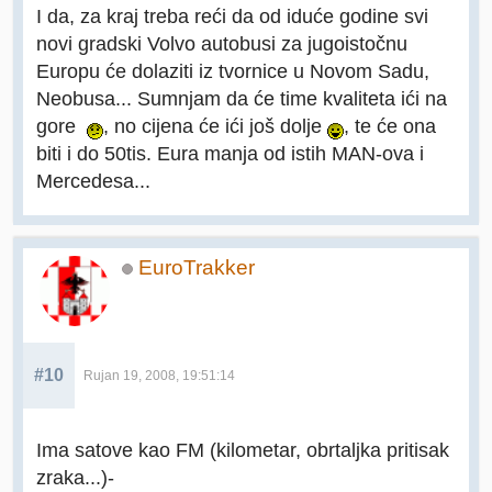
I da, za kraj treba reći da od iduće godine svi
novi gradski Volvo autobusi za jugoistočnu
Europu će dolaziti iz tvornice u Novom Sadu,
Neobusa... Sumnjam da će time kvaliteta ići na
gore
, no cijena će ići još dolje
, te će ona
biti i do 50tis. Eura manja od istih MAN-ova i
Mercedesa...
EuroTrakker
#10
Rujan 19, 2008, 19:51:14
Ima satove kao FM (kilometar, obrtaljka pritisak
zraka...)-