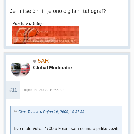
Jel mi se ćini ili je ono digitalni tahograf?
Pozdrav iz 53nje
5AR
Global Moderator
#11
Rujan 19, 2008, 19:56:39
Citat: Tomek u Rujan 19, 2008, 18:31:38
Evo malo Volva 7700 u kojem sam se imao prilike voziti