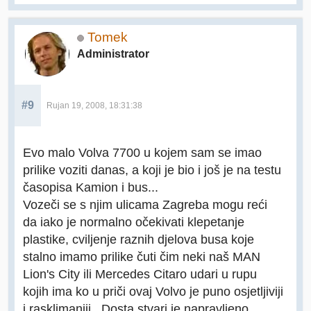
Tomek
Administrator
#9
Rujan 19, 2008, 18:31:38
Evo malo Volva 7700 u kojem sam se imao
prilike voziti danas, a koji je bio i još je na testu
časopisa Kamion i bus...
Vozeči se s njim ulicama Zagreba mogu reći
da iako je normalno očekivati klepetanje
plastike, cviljenje raznih djelova busa koje
stalno imamo prilike čuti čim neki naš MAN
Lion's City ili Mercedes Citaro udari u rupu
kojih ima ko u priči ovaj Volvo je puno osjetljiviji
i rasklimaniji.. Dosta stvari je napravljeno