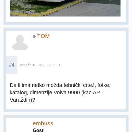
TOM
#4
Veljača 10, 2008, 23:33:11
Da li ima netko možda tehnički crtež, fotke,
katalog, dimenzije Volva 9900 (kao AP
Varaždin)?
erobuss
Gost