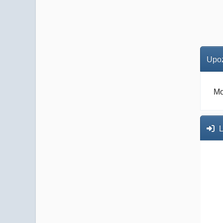
Upoz
Mo
L