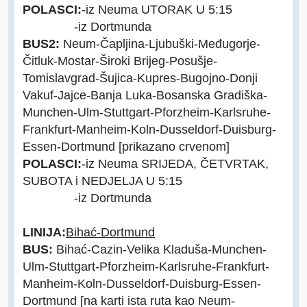
POLASCI:
-iz Neuma UTORAK U 5:15
-iz Dortmunda
BUS2:
Neum-Čapljina-Ljubuški-Međugorje-
Čitluk-Mostar-Široki Brijeg-Posušje-
Tomislavgrad-Šujica-Kupres-Bugojno-Donji
Vakuf-Jajce-Banja Luka-Bosanska Gradiška-
Munchen-Ulm-Stuttgart-Pforzheim-Karlsruhe-
Frankfurt-Manheim-Koln-Dusseldorf-Duisburg-
Essen-Dortmund [prikazano crvenom]
POLASCI:
-iz Neuma SRIJEDA, ČETVRTAK,
SUBOTA i NEDJELJA U 5:15
-iz Dortmunda
LINIJA:
Bihać-Dortmund
BUS:
Bihać-Cazin-Velika Kladuša-Munchen-
Ulm-Stuttgart-Pforzheim-Karlsruhe-Frankfurt-
Manheim-Koln-Dusseldorf-Duisburg-Essen-
Dortmund [na karti ista ruta kao Neum-