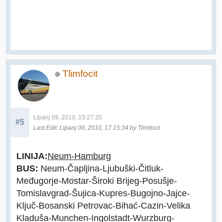
Tlimfocit
Lipanj 09, 2010, 15:27:35
#5
Last Edit
: Lipanj 09, 2010, 17:15:34 by Tlimfocit
LINIJA:
Neum-Hamburg
BUS:
Neum-Čapljina-Ljubuški-Čitluk-
Međugorje-Mostar-Široki Brijeg-Posušje-
Tomislavgrad-Šujica-Kupres-Bugojno-Jajce-
Ključ-Bosanski Petrovac-Bihać-Cazin-Velika
Kladuša-Munchen-Ingolstadt-Wurzburg-