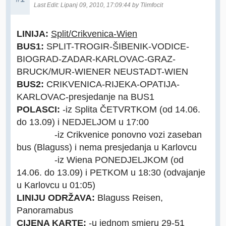
Last Edit
: Lipanj 09, 2010, 17:09:44 by Tlimfocit
LINIJA:
Split/Crikvenica-Wien
BUS1:
SPLIT-TROGIR-ŠIBENIK-VODICE-
BIOGRAD-ZADAR-KARLOVAC-GRAZ-
BRUCK/MUR-WIENER NEUSTADT-WIEN
BUS2:
CRIKVENICA-RIJEKA-OPATIJA-
KARLOVAC-presjedanje na BUS1
POLASCI:
-iz Splita ČETVRTKOM (od 14.06.
do 13.09) i NEDJELJOM u 17:00
-iz Crikvenice ponovno vozi zaseban
bus (Blaguss) i nema presjedanja u Karlovcu
-iz Wiena PONEDJELJKOM (od
14.06. do 13.09) i PETKOM u 18:30 (odvajanje
u Karlovcu u 01:05)
LINIJU ODRŽAVA:
Blaguss Reisen,
Panoramabus
CIJENA KARTE:
-u jednom smjeru 29-51