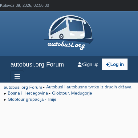
Kolovoz 09, 2026, 02:56:00
autobusi.org Forum
Sign up
Log in
Autobusi i autobusne tvrtke iz drugih država
autobusi.org Forum
►
Bosna i Hercegovina
Globtour, Međugorje
►
►
Globtour grupacija - linije
►