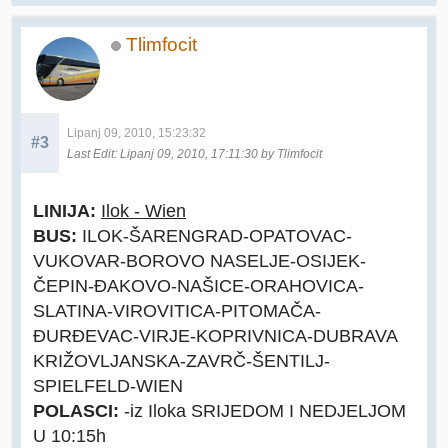
Tlimfocit
Lipanj 09, 2010, 15:23:32
#3
Last Edit
: Lipanj 09, 2010, 17:11:30 by Tlimfocit
LINIJA:
Ilok - Wien
BUS:
ILOK-ŠARENGRAD-OPATOVAC-
VUKOVAR-BOROVO NASELJE-OSIJEK-
ČEPIN-ĐAKOVO-NAŠICE-ORAHOVICA-
SLATINA-VIROVITICA-PITOMAČA-
ĐURĐEVAC-VIRJE-KOPRIVNICA-DUBRAVA
KRIŽOVLJANSKA-ZAVRČ-ŠENTILJ-
SPIELFELD-WIEN
POLASCI:
-iz Iloka SRIJEDOM I NEDJELJOM
U 10:15h