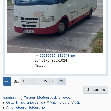
20260717_152948.jpg
254.51kB, 935x1024
(hitova:
Str
1
...
25
26
27
Gore
User actions
Međugradski prijevoz
autobusi.org Forum
►
Ostali linijski prijevoznici
// Antoniotours, Vlašići
►
►
Antoniotours - fotografije
►