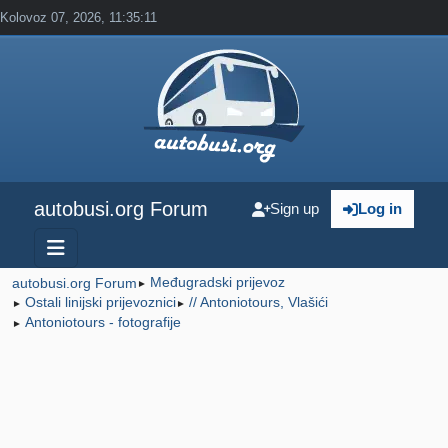
Kolovoz 07, 2026, 11:35:11
autobusi.org Forum
Sign up
Log in
Međugradski prijevoz
autobusi.org Forum
►
Ostali linijski prijevoznici
// Antoniotours, Vlašići
►
►
Antoniotours - fotografije
►