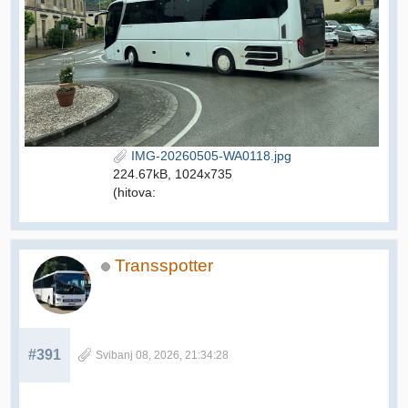
IMG-20260505-WA0118.jpg
224.67kB, 1024x735
(hitova:
Transspotter
#391
Svibanj 08, 2026, 21:34:28