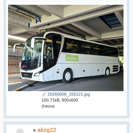
20260608_155121.jpg
150.71kB, 800x600
(hitova:
akzg22