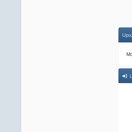
Upoz
Mo
L