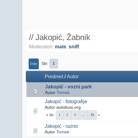
// Jakopić, Žabnik
Moderatori:
mate
,
sniff
.
Str
1
Dolje
Predmet
/
Autor
Jakopić - vozni park
Autor
Tomek
Jakopić - fotografije
Autor autobusi.org
Str
1
2
3
...
52
Jakopić - razno
Autor
Tomek