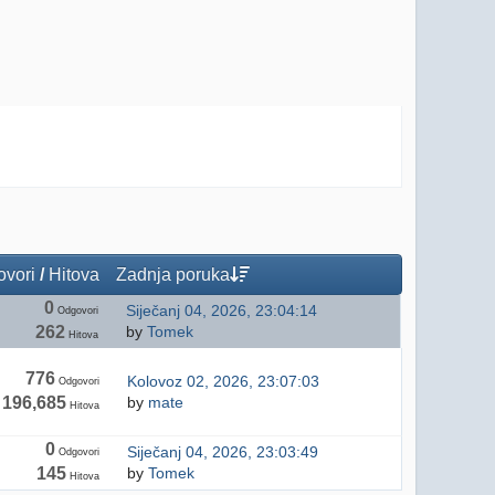
vori
/
Hitova
Zadnja poruka
0
Siječanj 04, 2026, 23:04:14
Odgovori
262
by
Tomek
Hitova
776
Kolovoz 02, 2026, 23:07:03
Odgovori
196,685
by
mate
Hitova
0
Siječanj 04, 2026, 23:03:49
Odgovori
145
by
Tomek
Hitova