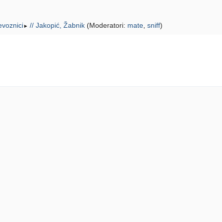
jevoznici
// Jakopić, Žabnik
(Moderatori:
mate
,
sniff
)
►