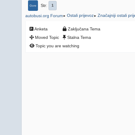
Str
1
Gore
Ostali prijevoz
Značajniji ostali pri
autobusi.org Forum
►
►
Anketa
Zaključana Tema
Moved Topic
Stalna Tema
Topic you are watching