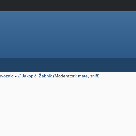
jevoznici
// Jakopić, Žabnik
(Moderatori:
mate
,
sniff
)
►