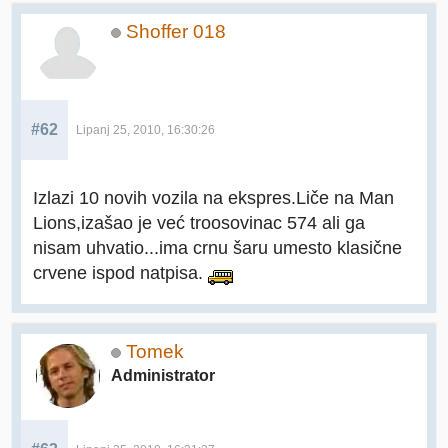
Shoffer 018
#62
Lipanj 25, 2010, 16:30:26
Izlazi 10 novih vozila na ekspres.Liče na Man
Lions,izašao je već troosovinac 574 ali ga
nisam uhvatio...ima crnu šaru umesto klasične
crvene ispod natpisa.
Tomek
Administrator