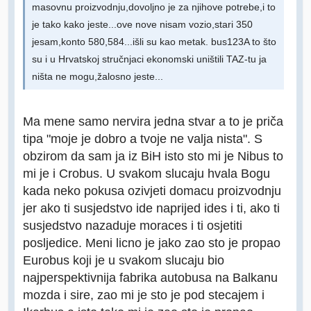
masovnu proizvodnju,dovoljno je za njihove potrebe,i to
je tako kako jeste...ove nove nisam vozio,stari 350
jesam,konto 580,584...išli su kao metak. bus123A to što
su i u Hrvatskoj stručnjaci ekonomski uništili TAZ-tu ja
ništa ne mogu,žalosno jeste...
Ma mene samo nervira jedna stvar a to je priča
tipa "moje je dobro a tvoje ne valja nista". S
obzirom da sam ja iz BiH isto sto mi je Nibus to
mi je i Crobus. U svakom slucaju hvala Bogu
kada neko pokusa ozivjeti domacu proizvodnju
jer ako ti susjedstvo ide naprijed ides i ti, ako ti
susjedstvo nazaduje moraces i ti osjetiti
posljedice. Meni licno je jako zao sto je propao
Eurobus koji je u svakom slucaju bio
najperspektivnija fabrika autobusa na Balkanu
mozda i sire, zao mi je sto je pod stecajem i