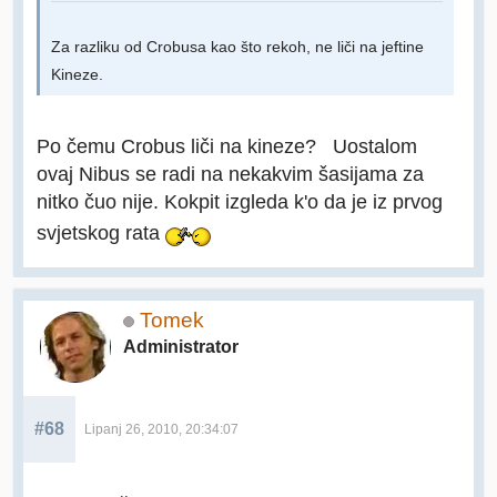
Za razliku od Crobusa kao što rekoh, ne liči na jeftine
Kineze.
Po čemu Crobus liči na kineze? Uostalom
ovaj Nibus se radi na nekakvim šasijama za
nitko čuo nije. Kokpit izgleda k'o da je iz prvog
svjetskog rata
Tomek
Administrator
#68
Lipanj 26, 2010, 20:34:07