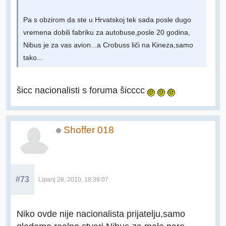
Pa s obzirom da ste u Hrvatskoj tek sada posle dugo
vremena dobili fabriku za autobuse,posle 20 godina,
Nibus je za vas avion...a Crobuss liči na Kineza,samo
tako...
šicc nacionalisti s foruma šicccc
Shoffer 018
#73
Lipanj 28, 2010, 18:39:07
Niko ovde nije nacionalista prijatelju,samo