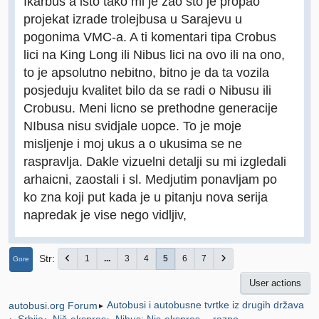
Ikarbus a isto tako mi je zao sto je propao
projekat izrade trolejbusa u Sarajevu u
pogonima VMC-a. A ti komentari tipa Crobus
lici na King Long ili Nibus lici na ovo ili na ono,
to je apsolutno nebitno, bitno je da ta vozila
posjeduju kvalitet bilo da se radi o Nibusu ili
Crobusu. Meni licno se prethodne generacije
NIbusa nisu svidjale uopce. To je moje
misljenje i moj ukus a o ukusima se ne
raspravlja. Dakle vizuelni detalji su mi izgledali
arhaicni, zaostali i sl. Medjutim ponavljam po
ko zna koji put kada je u pitanju nova serija
napredak je vise nego vidljiv,
Str
1
...
3
4
5
6
7
Gore
User actions
Autobusi i autobusne tvrtke iz drugih država
autobusi.org Forum
►