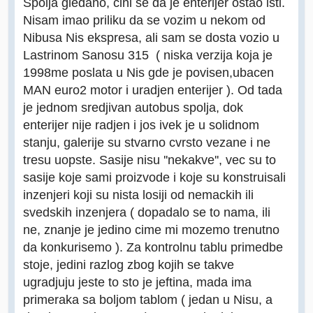
Spolja gledano, cini se da je enterijer ostao isti.
Nisam imao priliku da se vozim u nekom od
Nibusa Nis ekspresa, ali sam se dosta vozio u
Lastrinom Sanosu 315 ( niska verzija koja je
1998me poslata u Nis gde je povisen,ubacen
MAN euro2 motor i uradjen enterijer ). Od tada
je jednom sredjivan autobus spolja, dok
enterijer nije radjen i jos ivek je u solidnom
stanju, galerije su stvarno cvrsto vezane i ne
tresu uopste. Sasije nisu ''nekakve'', vec su to
sasije koje sami proizvode i koje su konstruisali
inzenjeri koji su nista losiji od nemackih ili
svedskih inzenjera ( dopadalo se to nama, ili
ne, znanje je jedino cime mi mozemo trenutno
da konkurisemo ). Za kontrolnu tablu primedbe
stoje, jedini razlog zbog kojih se takve
ugradjuju jeste to sto je jeftina, mada ima
primeraka sa boljom tablom ( jedan u Nisu, a