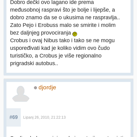
Dobro dečki ovo lagano ide prema
međusobnoj raspravi što je bolje i lijepše, a
dobro znamo da se o ukusima ne raspravlja..
Zato Pejo i Erobuss malo se smirite i molim
bez daljnjeg provociranja
Crobus i ovaj Nibus tako i tako se ne mogu
uspoređivati kad je koliko vidim ovo čudo
turističko, a Crobus je više regionalno
prigradski autobus..
djordje
#69
Lipanj 26, 2010, 21:22:13