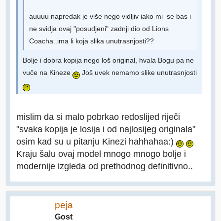
auuuu napredak je više nego vidljiv iako mi se bas i
ne svidja ovaj "posudjeni" zadnji dio od Lions
Coacha..ima li koja slika unutrasnjosti??
Bolje i dobra kopija nego loš original, hvala Bogu pa ne
vuče na Kineze
Još uvek nemamo slike unutrasnjosti
mislim da si malo pobrkao redoslijed riječi
"svaka kopija je losija i od najlosijeg originala"
osim kad su u pitanju Kinezi hahhahaa:)
Kraju šalu ovaj model mnogo mnogo bolje i
modernije izgleda od prethodnog definitivno..
peja
Gost