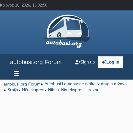
Kolovoz 10, 2026, 13:02:50
autobusi.org Forum
Sign up
Log in
Autobusi i autobusne tvrtke iz drugih država
autobusi.org Forum
►
Srbija
Niš-ekspres
Nibus: Nis-ekspres -- razno
►
►
►