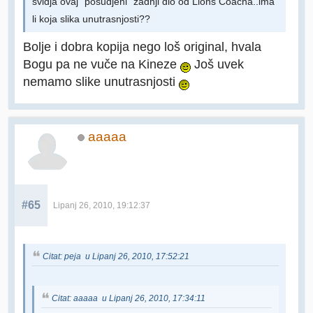
svidja ovaj "posudjeni" zadnji dio od Lions Coacha..ima
li koja slika unutrasnjosti??
Bolje i dobra kopija nego loš original, hvala
Bogu pa ne vuče na Kineze
Još uvek
nemamo slike unutrasnjosti
aaaaa
#65
Lipanj 26, 2010, 19:12:37
Citat: peja u Lipanj 26, 2010, 17:52:21
Citat: aaaaa u Lipanj 26, 2010, 17:34:11