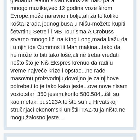
gledamo realno stvari.Nibus-za malo para
mnogo muzike,već 12 godina voze širom
Evrope,može naravno i bolje,ali za to koliko
košta izrada jednog busa u Nišu-možete kupiti
četvrtinu Setre ili MB Tourisma.A Crobuss
stvarno mnogo liči na KIng Long,mada kažu da
i u njih ide Cummns ili Man makina...tako da
ne može to biti tako loše,ali ne treba vređati
nešto što je Niš Ekspres krenuo da radi u
vreme najveće krize i opstao...ne rade
masovnu proizvodnju,dovoljno je za njihove
potrebe,i to je tako kako jeste...ove nove nisam
vozio,stari 350 jesam,konto 580,584...išli su
kao metak. bus123A to što su i u Hrvatskoj
stručnjaci ekonomski uništili TAZ-tu ja ništa ne
mogu,žalosno jeste...