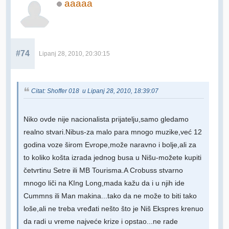
aaaaa
#74
Lipanj 28, 2010, 20:30:15
Citat: Shoffer 018 u Lipanj 28, 2010, 18:39:07
Niko ovde nije nacionalista prijatelju,samo gledamo
realno stvari.Nibus-za malo para mnogo muzike,već 12
godina voze širom Evrope,može naravno i bolje,ali za
to koliko košta izrada jednog busa u Nišu-možete kupiti
četvrtinu Setre ili MB Tourisma.A Crobuss stvarno
mnogo liči na KIng Long,mada kažu da i u njih ide
Cummns ili Man makina...tako da ne može to biti tako
loše,ali ne treba vređati nešto što je Niš Ekspres krenuo
da radi u vreme najveće krize i opstao...ne rade