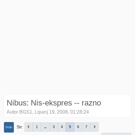
Nibus: Nis-ekspres -- razno
Autor BGS1, Lipanj 19, 2008, 01:28:24
Str
1
...
3
4
5
6
7
Dolje