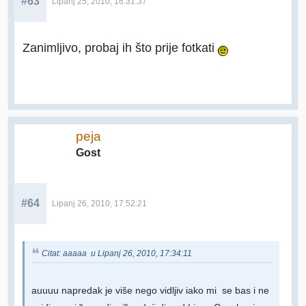
#63
Lipanj 25, 2010, 16:31:37
Zanimljivo, probaj ih što prije fotkati
peja
Gost
#64
Lipanj 26, 2010, 17:52:21
Citat: aaaaa u Lipanj 26, 2010, 17:34:11
auuuu napredak je više nego vidljiv iako mi se bas i ne