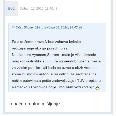
#61
Svibanj 12, 2010, 18:40:48
Citat: Shoffer 018 u Svibanj 04, 2010, 14:43:38
Pa ako ćemo pravo,Nibus zahteva itekako
redizajniranje ako ga poredimo sa
Neoplanom,Ayatsom,Setrom...malo je više demode
ovaj kockasti oblik,a i unutra su neudobni,nema mesta
za visoke putnike...ali kada se uzme u obzir vreme u
kome živimo,ovi autobusi su odlični za saobraćaj na
našim putevima,a pošto zadovoljavaju i TUV propise u
Nemačkoj i Evropi-još bolje...moj kum vozi kod njih
konačno realno mišljenje....