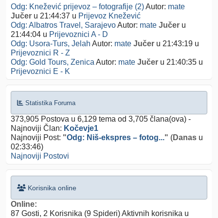
Odg: Knežević prijevoz – fotografije (2)
Autor:
mate
Jučer
u 21:44:37
u
Prijevoz Knežević
Odg: Albatros Travel, Sarajevo
Autor:
mate
Jučer
u
21:44:04
u
Prijevoznici A - D
Odg: Usora-Turs, Jelah
Autor:
mate
Jučer
u 21:43:19
u
Prijevoznici R - Z
Odg: Gold Tours, Zenica
Autor:
mate
Jučer
u 21:40:35
u
Prijevoznici E - K
Statistika Foruma
373,905 Postova u 6,129 tema od 3,705 člana(ova) -
Najnoviji Član:
Kočevje1
Najnoviji Post:
"
Odg: Niš-ekspres – fotog...
"
(
Danas
u
02:33:46)
Najnoviji Postovi
Korisnika online
Online:
87 Gosti, 2 Korisnika (9 Spideri) Aktivnih korisnika u