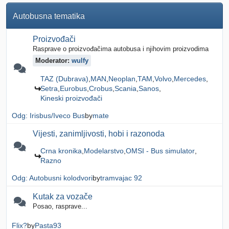
Autobusna tematika
Proizvođači
Rasprave o proizvođačima autobusa i njihovim proizvodima
Moderator:
wulfy
TAZ (Dubrava)
MAN
Neoplan
TAM
Volvo
Mercedes
Setra
Eurobus
Crobus
Scania
Sanos
Kineski proizvođači
Odg: Irisbus/Iveco Bus
by
mate
Vijesti, zanimljivosti, hobi i razonoda
Crna kronika
Modelarstvo
OMSI - Bus simulator
Razno
Odg: Autobusni kolodvori
by
tramvajac 92
Kutak za vozače
Posao, rasprave...
Flix?
by
Pasta93