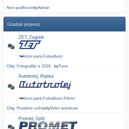
Novi podforum
by
Adrian
Gradski prijevoz
ZET, Zagreb
Vozni park
Fotoalbum
Odg: Fotografije iz 2026...
by
Tuna
Autotrolej, Rijeka
Vozni park
Fotoalbum
Filmići
Odg: Posebne vožnje
by
Volim autobuse
Promet, Split