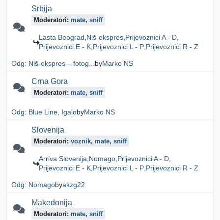
Srbija
Moderatori:
mate
,
sniff
Lasta Beograd
Niš-ekspres
Prijevoznici A - D
Prijevoznici E - K
Prijevoznici L - P
Prijevoznici R - Z
Odg: Niš-ekspres – fotog...
by
Marko NS
Crna Gora
Moderatori:
mate
,
sniff
Odg: Blue Line, Igalo
by
Marko NS
Slovenija
Moderatori:
voznik
,
mate
,
sniff
Arriva Slovenija
Nomago
Prijevoznici A - D
Prijevoznici E - K
Prijevoznici L - P
Prijevoznici R - Z
Odg: Nomago
by
akzg22
Makedonija
Moderatori:
mate
,
sniff