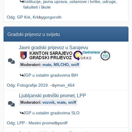
Institucije, javna uprava, ustanove i tvrtke, udruge,
fakulteti i škole
Odg: GP Krk, Krk
by
gorgoroth
Gradski prijevoz u svijetu
Javni gradski prijevoz u Sarajevu
Moderatori:
mate
,
MILCHO
,
sniff
JGP u ostalim gradovima BiH
Odg: Fotografije 2019. –
by
man_464
Ljubljanski potniški promet, LPP
Moderatori:
voznik
,
mate
,
sniff
JGP u ostalim gradovima SLO
Odg: LPP - Mestni promet
by
sniff