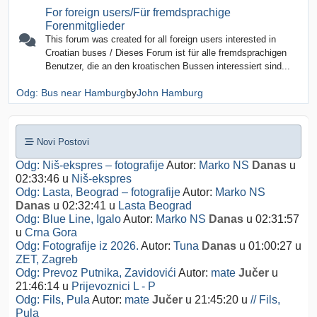
For foreign users/Für fremdsprachige
Forenmitglieder
This forum was created for all foreign users interested in
Croatian buses / Dieses Forum ist für alle fremdsprachigen
Benutzer, die an den kroatischen Bussen interessiert sind...
Odg: Bus near Hamburg
by
John Hamburg
Novi Postovi
Odg: Niš-ekspres – fotografije
Autor:
Marko NS
Danas
u
02:33:46
u
Niš-ekspres
Odg: Lasta, Beograd – fotografije
Autor:
Marko NS
Danas
u 02:32:41
u
Lasta Beograd
Odg: Blue Line, Igalo
Autor:
Marko NS
Danas
u 02:31:57
u
Crna Gora
Odg: Fotografije iz 2026.
Autor:
Tuna
Danas
u 01:00:27
u
ZET, Zagreb
Odg: Prevoz Putnika, Zavidovići
Autor:
mate
Jučer
u
21:46:14
u
Prijevoznici L - P
Odg: Fils, Pula
Autor:
mate
Jučer
u 21:45:20
u
// Fils,
Pula