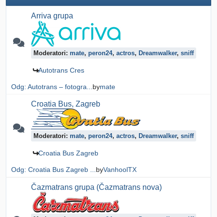
Arriva grupa
Moderatori:
mate
,
peron24
,
actros
,
Dreamwalker
,
sniff
Autotrans Cres
Odg: Autotrans – fotogra...
by
mate
Croatia Bus, Zagreb
Moderatori:
mate
,
peron24
,
actros
,
Dreamwalker
,
sniff
Croatia Bus Zagreb
Odg: Croatia Bus Zagreb ...
by
VanhoolTX
Čazmatrans grupa (Čazmatrans nova)