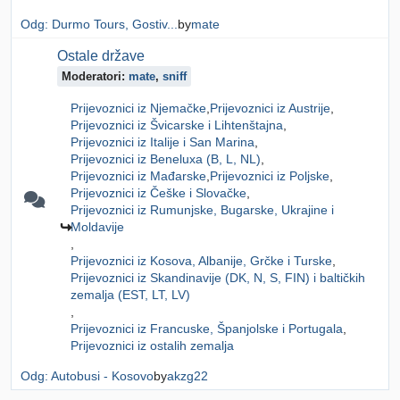
Odg: Durmo Tours, Gostiv...
by
mate
Ostale države
Moderatori:
mate
,
sniff
Prijevoznici iz Njemačke
Prijevoznici iz Austrije
Prijevoznici iz Švicarske i Lihtenštajna
Prijevoznici iz Italije i San Marina
Prijevoznici iz Beneluxa (B, L, NL)
Prijevoznici iz Mađarske
Prijevoznici iz Poljske
Prijevoznici iz Češke i Slovačke
Prijevoznici iz Rumunjske, Bugarske, Ukrajine i
Moldavije
Prijevoznici iz Kosova, Albanije, Grčke i Turske
Prijevoznici iz Skandinavije (DK, N, S, FIN) i baltičkih
zemalja (EST, LT, LV)
Prijevoznici iz Francuske, Španjolske i Portugala
Prijevoznici iz ostalih zemalja
Odg: Autobusi - Kosovo
by
akzg22