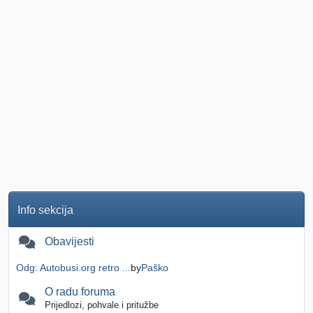
Info sekcija
Obavijesti
Odg: Autobusi.org retro ...
by
Paško
O radu foruma
Prijedlozi, pohvale i pritužbe