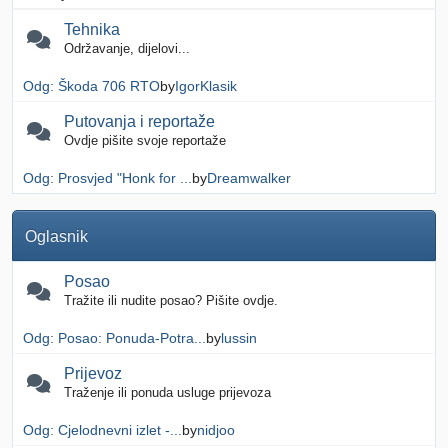
Tehnika
Održavanje, dijelovi...
Odg: Škoda 706 RTO
by
IgorKlasik
Putovanja i reportaže
Ovdje pišite svoje reportaže
Odg: Prosvjed "Honk for ...
by
Dreamwalker
Oglasnik
Posao
Tražite ili nudite posao? Pišite ovdje.
Odg: Posao: Ponuda-Potra...
by
lussin
Prijevoz
Traženje ili ponuda usluge prijevoza
Odg: Cjelodnevni izlet -...
by
nidjoo