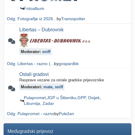
Fotoalbum
Odg: Fotografije iz 2026...
by
Transspotter
Libertas – Dubrovnik
Moderator:
sniff
Odg: Libertas - razno (...
by
gospardbk
Ostali gradovi
Rasprave vezane za ostale gradske prijevoznike
Moderatori:
mate
,
sniff
Pulapromet
JGP u Šibeniku
GPP, Osijek
Liburnija, Zadar
Odg: Pulapromet - razno
by
Puležan
Međugradski prijevoz