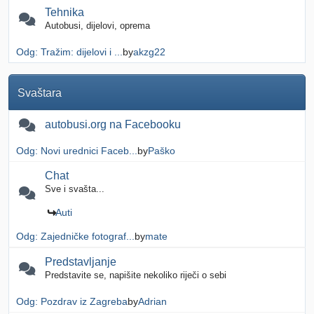
Tehnika
Autobusi, dijelovi, oprema
Odg: Tražim: dijelovi i ...
by
akzg22
Svaštara
autobusi.org na Facebooku
Odg: Novi urednici Faceb...
by
Paško
Chat
Sve i svašta...
Auti
Odg: Zajedničke fotograf...
by
mate
Predstavljanje
Predstavite se, napišite nekoliko riječi o sebi
Odg: Pozdrav iz Zagreba
by
Adrian