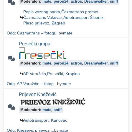
Moderatori:
mate
,
peron24
,
actros
,
Dreamwalker
,
sniff
Popis voznog parka
Čazmatrans promet
Čazmatrans Vukovar
Autotransport Šibenik
Pleso prijevoz, Zagreb
Odg: Čazmatrans – fotogr...
by
mate
Presečki grupa
Moderatori:
mate
,
peron24
,
actros
,
Dreamwalker
,
sniff
AP Varaždin
Presečki, Krapina
Odg: AP Varaždin – fotog...
by
mate
Prijevoz Knežević
Moderatori:
mate
,
sniff
Autotransport, Karlovac
Odg: Knežević prijevoz ...
by
mate