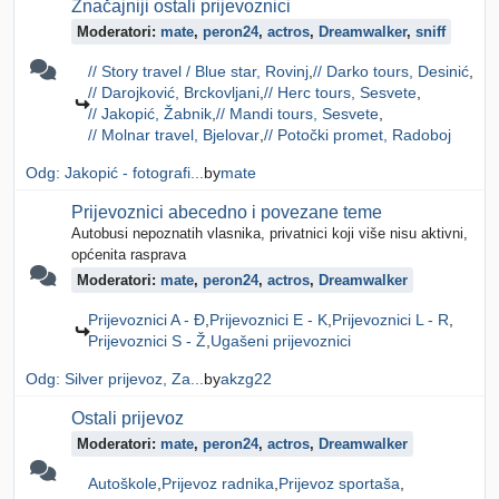
Značajniji ostali prijevoznici
Moderatori:
mate
,
peron24
,
actros
,
Dreamwalker
,
sniff
// Story travel / Blue star, Rovinj
// Darko tours, Desinić
// Darojković, Brckovljani
// Herc tours, Sesvete
// Jakopić, Žabnik
// Mandi tours, Sesvete
// Molnar travel, Bjelovar
// Potočki promet, Radoboj
Odg: Jakopić - fotografi...
by
mate
Prijevoznici abecedno i povezane teme
Autobusi nepoznatih vlasnika, privatnici koji više nisu aktivni,
općenita rasprava
Moderatori:
mate
,
peron24
,
actros
,
Dreamwalker
Prijevoznici A - Đ
Prijevoznici E - K
Prijevoznici L - R
Prijevoznici S - Ž
Ugašeni prijevoznici
Odg: Silver prijevoz, Za...
by
akzg22
Ostali prijevoz
Moderatori:
mate
,
peron24
,
actros
,
Dreamwalker
Autoškole
Prijevoz radnika
Prijevoz sportaša