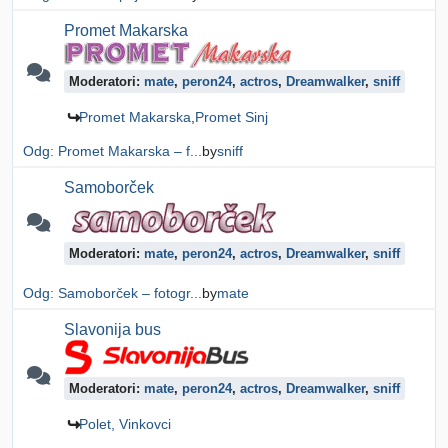
Promet Makarska
Moderatori:
mate
,
peron24
,
actros
,
Dreamwalker
,
sniff
Promet Makarska
Promet Sinj
Odg: Promet Makarska – f...
by
sniff
Samoborček
Moderatori:
mate
,
peron24
,
actros
,
Dreamwalker
,
sniff
Odg: Samoborček – fotogr...
by
mate
Slavonija bus
Moderatori:
mate
,
peron24
,
actros
,
Dreamwalker
,
sniff
Polet, Vinkovci