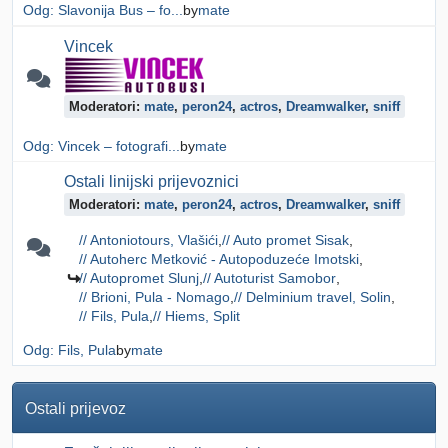
Odg: Slavonija Bus – fo...
by
mate
Vincek
Moderatori:
mate
,
peron24
,
actros
,
Dreamwalker
,
sniff
Odg: Vincek – fotografi...
by
mate
Ostali linijski prijevoznici
Moderatori:
mate
,
peron24
,
actros
,
Dreamwalker
,
sniff
// Antoniotours, Vlašići
// Auto promet Sisak
// Autoherc Metković - Autopoduzeće Imotski
// Autopromet Slunj
// Autoturist Samobor
// Brioni, Pula - Nomago
// Delminium travel, Solin
// Fils, Pula
// Hiems, Split
Odg: Fils, Pula
by
mate
Ostali prijevoz