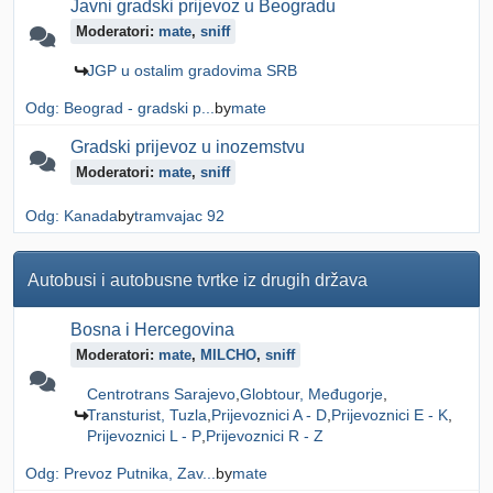
Javni gradski prijevoz u Beogradu
Moderatori:
mate
,
sniff
JGP u ostalim gradovima SRB
Odg: Beograd - gradski p...
by
mate
Gradski prijevoz u inozemstvu
Moderatori:
mate
,
sniff
Odg: Kanada
by
tramvajac 92
Autobusi i autobusne tvrtke iz drugih država
Bosna i Hercegovina
Moderatori:
mate
,
MILCHO
,
sniff
Centrotrans Sarajevo
Globtour, Međugorje
Transturist, Tuzla
Prijevoznici A - D
Prijevoznici E - K
Prijevoznici L - P
Prijevoznici R - Z
Odg: Prevoz Putnika, Zav...
by
mate