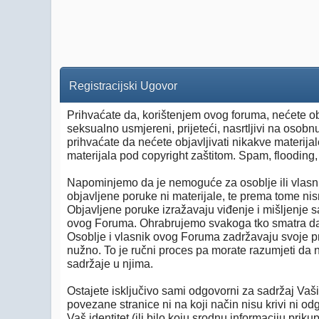
Registracijski Ugovor
Prihvaćate da, korištenjem ovog foruma, nećete objav
seksualno usmjereni, prijeteći, nasrtljivi na osobn
prihvaćate da nećete objavljivati nikakve materijal
materijala pod copyright zaštitom. Spam, floodin
Napominjemo da je nemoguće za osoblje ili vlasn
objavljene poruke ni materijale, te prema tome nis
Objavljene poruke izražavaju viđenje i mišljenje 
ovog Foruma. Ohrabrujemo svakoga tko smatra da n
Osoblje i vlasnik ovog Foruma zadržavaju svoje pr
nužno. To je ručni proces pa morate razumjeti da ni
sadržaje u njima.
Ostajete isključivo sami odgovorni za sadržaj Vaši
povezane stranice ni na koji način nisu krivi ni o
Vaš identitet (ili bilo koju srodnu informaciju prik