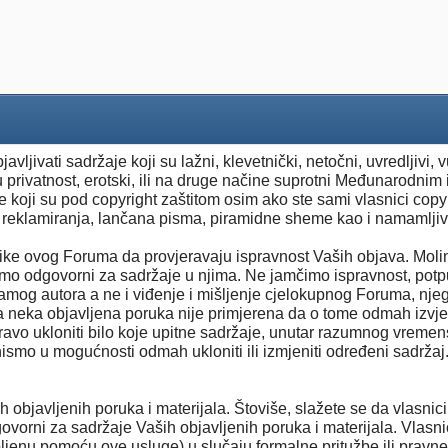
ljivati sadržaje koji su lažni, klevetnički, netočni, uvredljivi, 
u privatnost, erotski, ili na druge načine suprotni Međunarodnim 
e koji su pod copyright zaštitom osim ako ste sami vlasnici copyr
g, reklamiranja, lančana pisma, piramidne sheme kao i namamlj
ike ovog Foruma da provjeravaju ispravnost Vaših objava. Mol
mo odgovorni za sadržaje u njima. Ne jamčimo ispravnost, potpuno
samog autora a ne i viđenje i mišljenje cjelokupnog Foruma, njeg
eka objavljena poruka nije primjerena da o tome odmah izvjes
avo ukloniti bilo koje upitne sadržaje, unutar razumnog vremen
smo u mogućnosti odmah ukloniti ili izmjeniti određeni sadržaj. To
h objavljenih poruka i materijala. Štoviše, slažete se da vlasnic
dgovorni za sadržaje Vaših objavljenih poruka i materijala. Vlasn
upljenu pomoću ove usluge) u slučaju formalne pritužbe ili pravne r