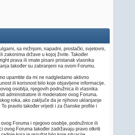
vulgarni, sa mržnjom, napadni, prostački, svjetovni,
ili zakonima države u kojoj živite. Također
ight prava ili imate pisani pristanak vlasnika
ivanja također su zabranjeni na ovom Forumu.
imo upamtite da mi ne nadgledamo aktivno
st ili korisnost bilo koje objavljene informacije.
ovog osoblja, njegovih podružnica ili vlasnika
ti administratore ili moderatore ovog Foruma.
skog roka, ako zaključe da je njihovo uklanjanje
 pravilo također vrijedi i za članske profile i
i ovog Foruma i njegovo osoblje, podružnice ili
ici ovog Foruma također zadržavaju pravo otkriti
adnje koja je rezultat bilo koje situacije