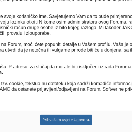
te svoje korisničko ime. Savjetujemo Vam da to bude primjereno
svoju lozinku otkriti Nikome osim administratoru ovog Foruma, r
isnički račun druge osobe iz bilo kojeg razloga. Mi također JA
čili provalu i zlouporabe.
se na Forum, moći ćete popuniti detalje u Vašem profilu. Vaša je o
a utvrdi da je netočna ili vulgarne prirode biti će uklonjena, sa
 IP adresu, za slučaj da morate biti isključeni iz rada Foruma 
a.
zv. cookie, tekstualnu datoteku koja sadrži komadiće informacija
MO da ostanete prijavljeni/odjavljeni na Forum. Softver ne prikupl