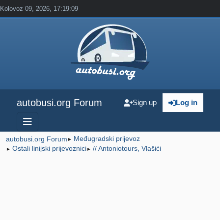
Kolovoz 09, 2026, 17:19:09
autobusi.org Forum
Sign up
Log in
Međugradski prijevoz
autobusi.org Forum
►
Ostali linijski prijevoznici
// Antoniotours, Vlašići
►
►