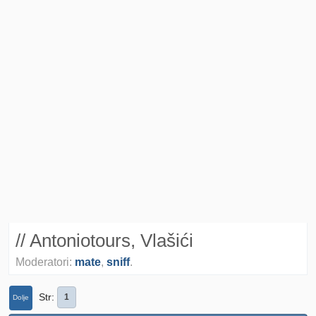
// Antoniotours, Vlašići
Moderatori:
mate
,
sniff
.
Str
1
Dolje