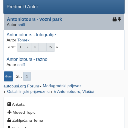
Predmet
/
Autor
Antoniotours - vozni park
Autor
sniff
Antoniotours - fotografije
Autor
Tomek
Str
1
2
3
...
27
Antoniotours - razno
Autor
sniff
Str
1
Gore
Međugradski prijevoz
autobusi.org Forum
►
Ostali linijski prijevoznici
// Antoniotours, Vlašići
►
►
Anketa
Moved Topic
Zaključana Tema