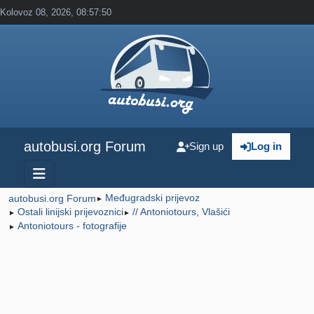
Kolovoz 08, 2026, 08:57:50
autobusi.org Forum
Sign up
Log in
Međugradski prijevoz
autobusi.org Forum
►
Ostali linijski prijevoznici
// Antoniotours, Vlašići
►
►
Antoniotours - fotografije
►