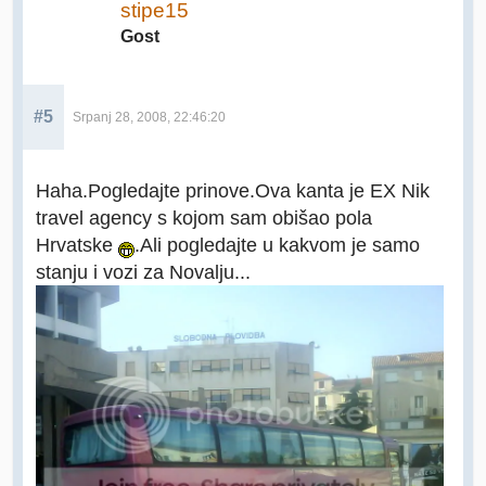
stipe15
Gost
#5
Srpanj 28, 2008, 22:46:20
Haha.Pogledajte prinove.Ova kanta je EX Nik
travel agency s kojom sam obišao pola
Hrvatske
.Ali pogledajte u kakvom je samo
stanju i vozi za Novalju...