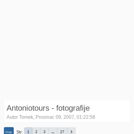
Antoniotours - fotografije
Autor Tomek, Prosinac 09, 2007, 01:22:58
Str
1
2
3
...
27
Dolje