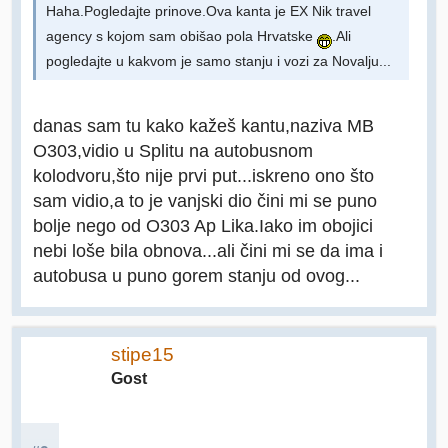
Haha.Pogledajte prinove.Ova kanta je EX Nik travel
agency s kojom sam obišao pola Hrvatske
.Ali
pogledajte u kakvom je samo stanju i vozi za Novalju...
danas sam tu kako kažeš kantu,naziva MB
O303,vidio u Splitu na autobusnom
kolodvoru,što nije prvi put...iskreno ono što
sam vidio,a to je vanjski dio čini mi se puno
bolje nego od O303 Ap Lika.Iako im obojici
nebi loše bila obnova...ali čini mi se da ima i
autobusa u puno gorem stanju od ovog...
stipe15
Gost