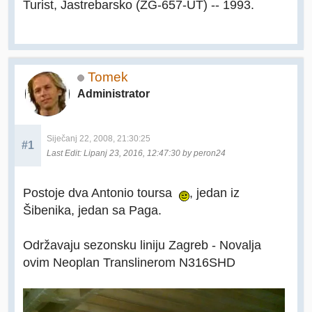
Turist, Jastrebarsko (ZG-657-UT) -- 1993.
Tomek
Administrator
Siječanj 22, 2008, 21:30:25
#1
Last Edit
: Lipanj 23, 2016, 12:47:30 by peron24
Postoje dva Antonio toursa
, jedan iz
Šibenika, jedan sa Paga.
Održavaju sezonsku liniju Zagreb - Novalja
ovim Neoplan Translinerom N316SHD