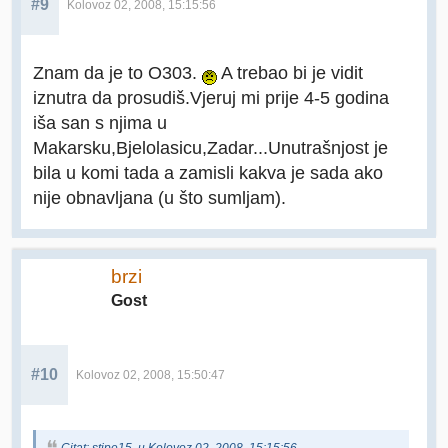
#9
Kolovoz 02, 2008, 15:15:56
Znam da je to O303.
A trebao bi je vidit
iznutra da prosudiš.Vjeruj mi prije 4-5 godina
iša san s njima u
Makarsku,Bjelolasicu,Zadar...Unutrašnjost je
bila u komi tada a zamisli kakva je sada ako
nije obnavljana (u što sumljam).
brzi
Gost
#10
Kolovoz 02, 2008, 15:50:47