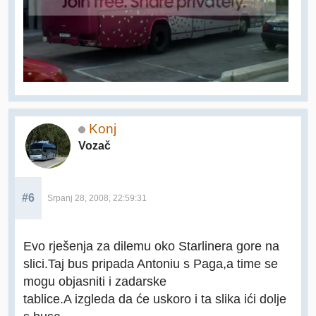
Konj
Vozač
#6
Srpanj 28, 2008, 22:59:31
Evo rješenja za dilemu oko Starlinera gore na
slici.Taj bus pripada Antoniu s Paga,a time se
mogu objasniti i zadarske
tablice.A izgleda da će uskoro i ta slika ići dolje