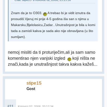
Citat: stipe15 u Kolovoz 02, 2008, 15:15:56
Znam da je to O303.
A trebao bi je vidit iznutra da
prosudiš.Vjeruj mi prije 4-5 godina iša san s njima u
Makarsku,Bjelolasicu,Zadar...Unutrašnjost je bila u komi
tada a zamisli kakva je sada ako nije obnavljana (u što
sumljam).
nemoj misliti da ti proturiječim,ali ja sam samo
komentirao njen vanjski izgled
koji ništa ne
znači,kada je unutrašnjost takva kakva kažeš...
stipe15
Gost
#11
Kolovoz 02, 2008, 20:12:34