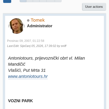
User actions
Tomek
Administrator
Prosinac 09, 2007, 01:22:58
Last Edit
: Siječanj 05, 2026, 17:39:02 by sniff
Antoniotours, prijevoznički obrt vl. Milan
Mandičić
Vlašići, Put Mrta 31
www.antoniotours.hr
VOZNI PARK