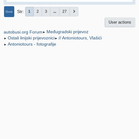
Str
1
2
3
...
27
Gore
User actions
Međugradski prijevoz
autobusi.org Forum
►
Ostali linijski prijevoznici
// Antoniotours, Vlašići
►
►
Antoniotours - fotografije
►