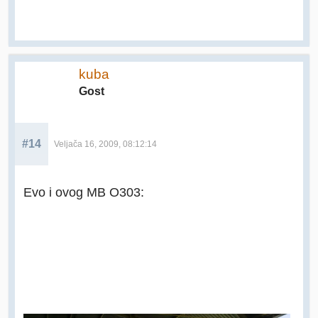
kuba
Gost
#14
Veljača 16, 2009, 08:12:14
Evo i ovog MB O303: