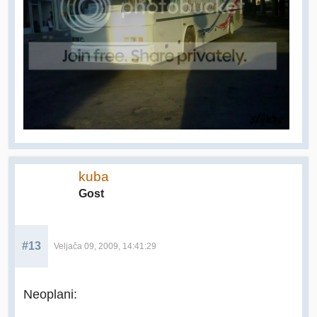
kuba
Gost
#13
Veljača 09, 2009, 14:41:29
Neoplani: