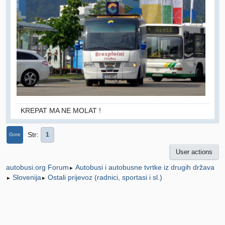
KREPAT MA NE MOLAT !
Str
1
Gore
User actions
Autobusi i autobusne tvrtke iz drugih država
autobusi.org Forum
►
Slovenija
Ostali prijevoz (radnici, sportasi i sl.)
►
►