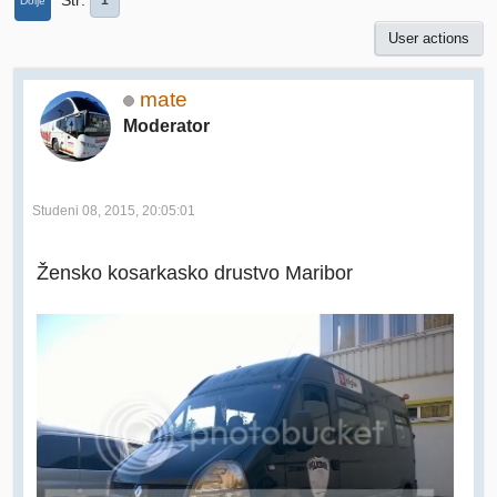
Str
1
Dolje
User actions
mate
Moderator
Studeni 08, 2015, 20:05:01
Žensko kosarkasko drustvo Maribor