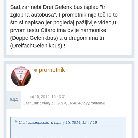
Sad,zar nebi Drei Gelenk bus isplao "tri
zglobna autobusa". I prometnik nije točno to
što si napisao,jer pogledaj pažljivije video,u
prvom testu Citaro ima dvije harmonike
(DoppelGelenkbus) a u drugom ima tri
(DreifachGelenlkbus) !
prometnik
Lipanj 15, 2014, 16:43:31
#44
Last Edit
: Lipanj 15, 2014, 16:46:40 by prometnik
Citat: lussinpicollo u Lipanj 15, 2014, 12:47:19