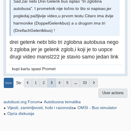
Sad,zar nebi Drei Gelenk bus isplao "tri zglobna
autobusa". I prometnik nije točno to što si napisao,jer
pogledaj pažljivije video,u prvom testu Citaro ima dvije
harmonike (DoppelGelenkbus) a u drugom ima tri
(DreifachGelenlkbus) !
drei gelenk nebi bilo tri zglobna autobusa nego
3 zgloba jer je gelenk zglob,i koji je to uopce
drugi video mansl222 je stavio samo jedan link
kupi kartu spasi Promet
Str
1
2
3
4
5
...
33
Gore
User actions
Autobusna tematika
autobusi.org Forum
►
Vijesti, zanimljivosti, hobi i razonoda
OMSI - Bus simulator
►
►
Opća diskusija
►