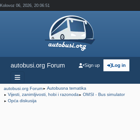
Kolovoz 06, 2026, 20:06:51
autobusi.org Forum
Sign up
Log in
Autobusna tematika
autobusi.org Forum
►
Vijesti, zanimljivosti, hobi i razonoda
OMSI - Bus simulator
►
►
Opća diskusija
►