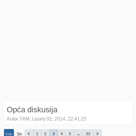
Opća diskusija
Autor TAM, Lipanj 02, 2014, 22:41:25
Str
1
2
3
4
5
...
33
Dolje