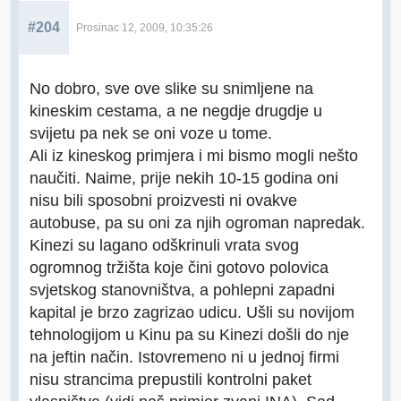
#204
Prosinac 12, 2009, 10:35:26
No dobro, sve ove slike su snimljene na
kineskim cestama, a ne negdje drugdje u
svijetu pa nek se oni voze u tome.
Ali iz kineskog primjera i mi bismo mogli nešto
naučiti. Naime, prije nekih 10-15 godina oni
nisu bili sposobni proizvesti ni ovakve
autobuse, pa su oni za njih ogroman napredak.
Kinezi su lagano odškrinuli vrata svog
ogromnog tržišta koje čini gotovo polovica
svjetskog stanovništva, a pohlepni zapadni
kapital je brzo zagrizao udicu. Ušli su novijom
tehnologijom u Kinu pa su Kinezi došli do nje
na jeftin način. Istovremeno ni u jednoj firmi
nisu strancima prepustili kontrolni paket