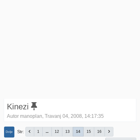
Kinezi
Autor manoplan, Travanj 04, 2008, 14:17:35
Str
1
...
12
13
14
15
16
Dolje