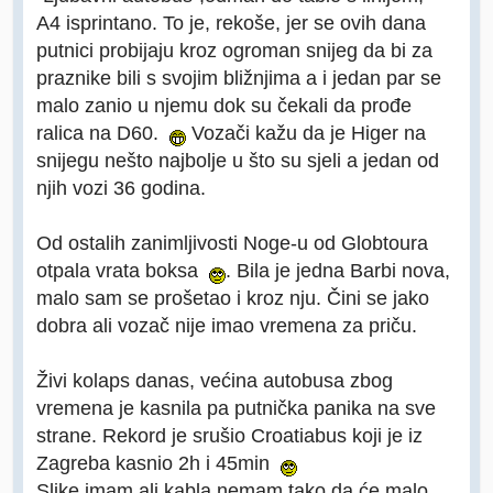
A4 isprintano. To je, rekoše, jer se ovih dana
putnici probijaju kroz ogroman snijeg da bi za
praznike bili s svojim bližnjima a i jedan par se
malo zanio u njemu dok su čekali da prođe
ralica na D60.
Vozači kažu da je Higer na
snijegu nešto najbolje u što su sjeli a jedan od
njih vozi 36 godina.
Od ostalih zanimljivosti Noge-u od Globtoura
otpala vrata boksa
. Bila je jedna Barbi nova,
malo sam se prošetao i kroz nju. Čini se jako
dobra ali vozač nije imao vremena za priču.
Živi kolaps danas, većina autobusa zbog
vremena je kasnila pa putnička panika na sve
strane. Rekord je srušio Croatiabus koji je iz
Zagreba kasnio 2h i 45min
Slike imam ali kabla nemam tako da će malo