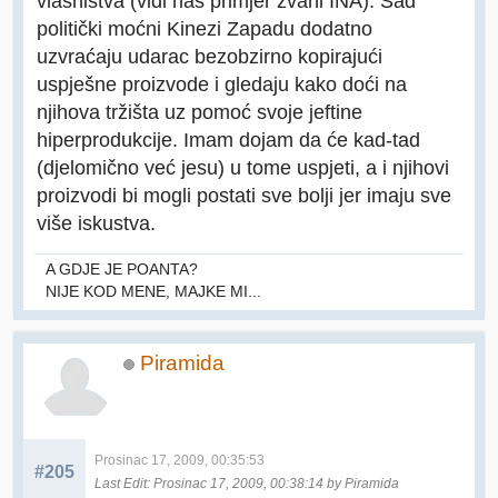
vlasništva (vidi naš primjer zvani INA). Sad
politički moćni Kinezi Zapadu dodatno
uzvraćaju udarac bezobzirno kopirajući
uspješne proizvode i gledaju kako doći na
njihova tržišta uz pomoć svoje jeftine
hiperprodukcije. Imam dojam da će kad-tad
(djelomično već jesu) u tome uspjeti, a i njihovi
proizvodi bi mogli postati sve bolji jer imaju sve
više iskustva.
A GDJE JE POANTA?
NIJE KOD MENE, MAJKE MI...
Piramida
Prosinac 17, 2009, 00:35:53
#205
Last Edit
: Prosinac 17, 2009, 00:38:14 by Piramida