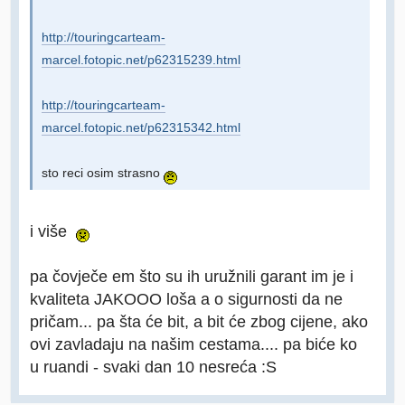
http://touringcarteam-
marcel.fotopic.net/p62315239.html
http://touringcarteam-
marcel.fotopic.net/p62315342.html
sto reci osim strasno
i više
pa čovječe em što su ih uružnili garant im je i
kvaliteta JAKOOO loša a o sigurnosti da ne
pričam... pa šta će bit, a bit će zbog cijene, ako
ovi zavladaju na našim cestama.... pa biće ko
u ruandi - svaki dan 10 nesreća :S