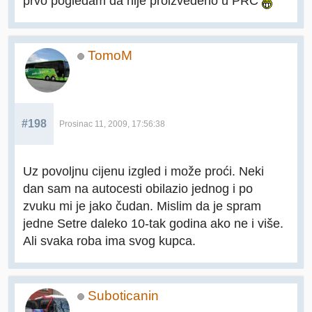
prvo pogledam da nije proizvedeno u PRC
TomoM
#198
Prosinac 11, 2009, 17:56:38
Uz povoljnu cijenu izgled i može proći. Neki
dan sam na autocesti obilazio jednog i po
zvuku mi je jako čudan. Mislim da je spram
jedne Setre daleko 10-tak godina ako ne i više.
Ali svaka roba ima svog kupca.
Suboticanin