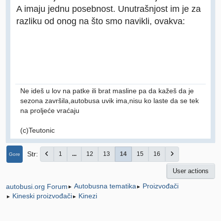
A imaju jednu posebnost. Unutrašnjost im je za
razliku od onog na što smo navikli, ovakva:
Ne ideš u lov na patke ili brat masline pa da kažeš da je
sezona završila,autobusa uvik ima,nisu ko laste da se tek
na proljeće vraćaju
(c)Teutonic
Str
1
...
12
13
14
15
16
Gore
User actions
Autobusna tematika
Proizvođači
autobusi.org Forum
►
►
Kineski proizvođači
Kinezi
►
►