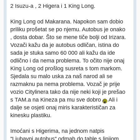
2 Isuzu-a , 2 Higera i 1 King Long.
King Long od Makarana. Napokon sam dobio
priliku prošetat se po njemu. Autobus je onako
, dosta dobar. Što se mene tiče bolji od Irizara.
Vozači kažu da je autobus odličan, istina do
sada je stuka samo 60 000 ali kažu da ide
odlično i da nema problema. To očito nije onaj
King Long od prošlog susreta s tom markom.
Sjedala su malo uska za naš narod ali se
razmaknu pa nema problema. Vozač je prije
vozio Citylinera tako da nije neki koji je prešao
s TAM.a na Kineza pa mu sve dobro
Ali i
dalje se osjeti onaj miris karakterističan za
kinesku plastiku.
Imoćani s Higerima, na jednom natpis
''Ljubavni autobus'',odmah do table s linijom,