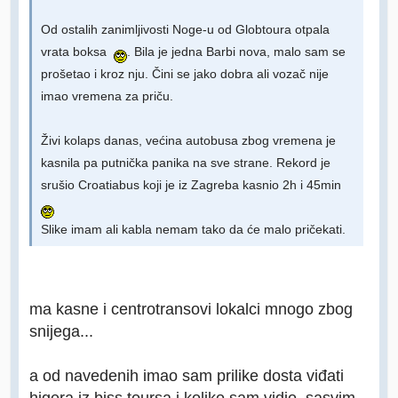
Od ostalih zanimljivosti Noge-u od Globtoura otpala
vrata boksa
. Bila je jedna Barbi nova, malo sam se
prošetao i kroz nju. Čini se jako dobra ali vozač nije
imao vremena za priču.
Živi kolaps danas, većina autobusa zbog vremena je
kasnila pa putnička panika na sve strane. Rekord je
srušio Croatiabus koji je iz Zagreba kasnio 2h i 45min
Slike imam ali kabla nemam tako da će malo pričekati.
ma kasne i centrotransovi lokalci mnogo zbog
snijega...
a od navedenih imao sam prilike dosta viđati
higera iz biss toursa i koliko sam vidio, sasvim