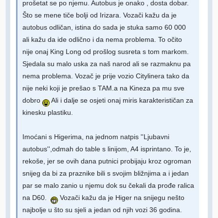
prošetat se po njemu. Autobus je onako , dosta dobar.
Što se mene tiče bolji od Irizara. Vozači kažu da je
autobus odličan, istina do sada je stuka samo 60 000
ali kažu da ide odlično i da nema problema. To očito
nije onaj King Long od prošlog susreta s tom markom.
Sjedala su malo uska za naš narod ali se razmaknu pa
nema problema. Vozač je prije vozio Citylinera tako da
nije neki koji je prešao s TAM.a na Kineza pa mu sve
dobro
Ali i dalje se osjeti onaj miris karakterističan za
kinesku plastiku.
Imoćani s Higerima, na jednom natpis ''Ljubavni
autobus'',odmah do table s linijom, A4 isprintano. To je,
rekoše, jer se ovih dana putnici probijaju kroz ogroman
snijeg da bi za praznike bili s svojim bližnjima a i jedan
par se malo zanio u njemu dok su čekali da prođe ralica
na D60.
Vozači kažu da je Higer na snijegu nešto
najbolje u što su sjeli a jedan od njih vozi 36 godina.