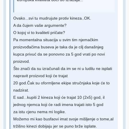
Ovako...svi tu mudrujute protiv kineza..OK.
A da čujem vaše argumente?
O kojoj vi to kvaliteti pričate?
Pa momentalna situacija u svim tim njemačkim
proizvođačima buseva je taka da je cilj današnjeg
kupca privuć da se ponovno za 5 god vrati po novi
proizvod.
Što znači da su izračunali da im se ni u ludilu ne isplati
napravit proizvod koji će trajat
20 god.Čak su oformljene ekipe stručnjaka koje će to
nadzirat.
E sad...kupiti 2 kineza koji će trajat 10 (2x5) god, il
jednog njemca koji će radi imena trajati isto 5 god
za istu cjenu nema mi logike.
Možemo mi kao busfaovi imat svoje mišljenje o tome,al
tržišno kinezi dobijaju jer se puno brže isplate.