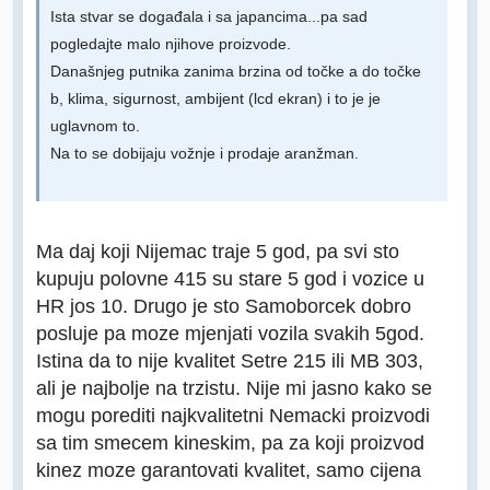
Ista stvar se događala i sa japancima...pa sad
pogledajte malo njihove proizvode.
Današnjeg putnika zanima brzina od točke a do točke
b, klima, sigurnost, ambijent (lcd ekran) i to je je
uglavnom to.
Na to se dobijaju vožnje i prodaje aranžman.
Ma daj koji Nijemac traje 5 god, pa svi sto
kupuju polovne 415 su stare 5 god i vozice u
HR jos 10. Drugo je sto Samoborcek dobro
posluje pa moze mjenjati vozila svakih 5god.
Istina da to nije kvalitet Setre 215 ili MB 303,
ali je najbolje na trzistu. Nije mi jasno kako se
mogu porediti najkvalitetni Nemacki proizvodi
sa tim smecem kineskim, pa za koji proizvod
kinez moze garantovati kvalitet, samo cijena