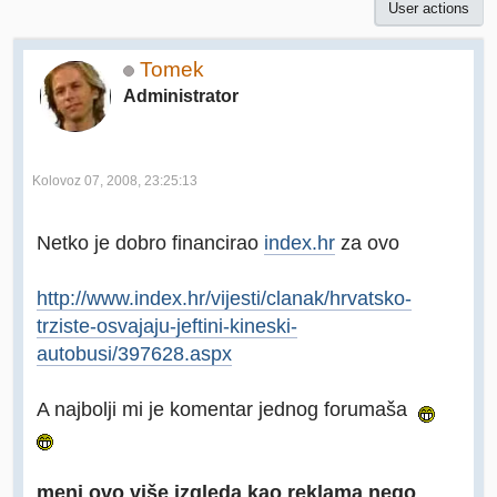
User actions
Tomek
Administrator
Kolovoz 07, 2008, 23:25:13
Netko je dobro financirao
index.hr
za ovo
http://www.index.hr/vijesti/clanak/hrvatsko-
trziste-osvajaju-jeftini-kineski-
autobusi/397628.aspx
A najbolji mi je komentar jednog forumaša
meni ovo više izgleda kao reklama nego