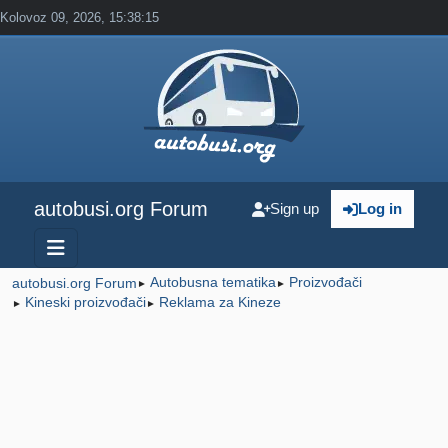
Kolovoz 09, 2026, 15:38:15
autobusi.org Forum
Sign up
Log in
Autobusna tematika
Proizvođači
autobusi.org Forum
►
►
Kineski proizvođači
Reklama za Kineze
►
►