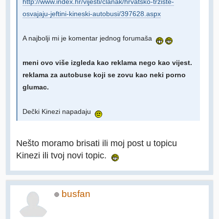
http://www.index.hr/vijesti/clanak/hrvatsko-trziste-
osvajaju-jeftini-kineski-autobusi/397628.aspx
A najbolji mi je komentar jednog forumaša
meni ovo više izgleda kao reklama nego kao vijest.
reklama za autobuse koji se zovu kao neki porno
glumac.
Dečki Kinezi napadaju
Nešto moramo brisati ili moj post u topicu
Kinezi ili tvoj novi topic.
busfan