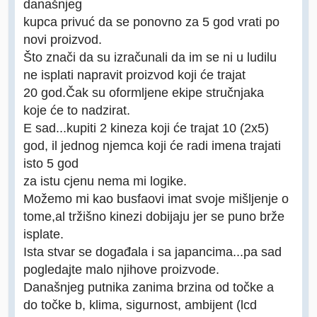
današnjeg
kupca privuć da se ponovno za 5 god vrati po
novi proizvod.
Što znači da su izračunali da im se ni u ludilu
ne isplati napravit proizvod koji će trajat
20 god.Čak su oformljene ekipe stručnjaka
koje će to nadzirat.
E sad...kupiti 2 kineza koji će trajat 10 (2x5)
god, il jednog njemca koji će radi imena trajati
isto 5 god
za istu cjenu nema mi logike.
Možemo mi kao busfaovi imat svoje mišljenje o
tome,al tržišno kinezi dobijaju jer se puno brže
isplate.
Ista stvar se događala i sa japancima...pa sad
pogledajte malo njihove proizvode.
Današnjeg putnika zanima brzina od točke a
do točke b, klima, sigurnost, ambijent (lcd