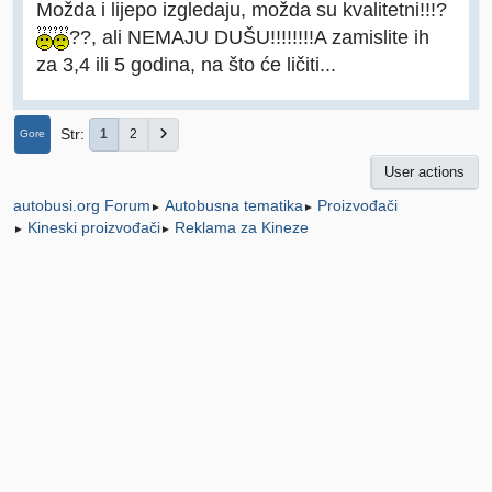
Možda i lijepo izgledaju, možda su kvalitetni!!!?
??, ali NEMAJU DUŠU!!!!!!!!A zamislite ih
za 3,4 ili 5 godina, na što će ličiti...
Str
1
2
Gore
User actions
Autobusna tematika
Proizvođači
autobusi.org Forum
►
►
Kineski proizvođači
Reklama za Kineze
►
►