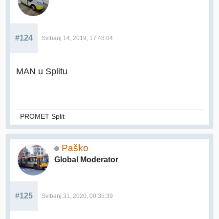
#124
Svibanj 14, 2019, 17:48:04
MAN u Splitu
PROMET Split
Paško
Global Moderator
#125
Svibanj 31, 2020, 00:35:39