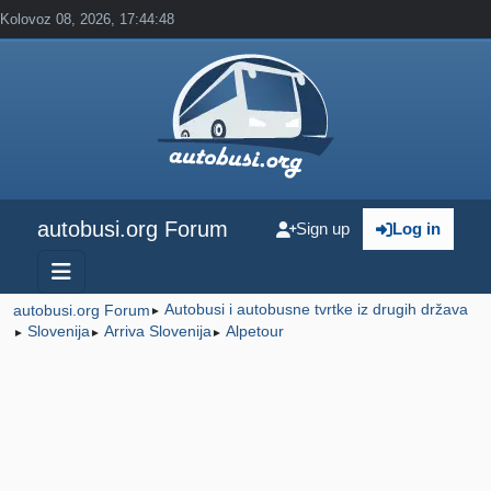
Kolovoz 08, 2026, 17:44:48
autobusi.org Forum
Sign up
Log in
Autobusi i autobusne tvrtke iz drugih država
autobusi.org Forum
►
Slovenija
Arriva Slovenija
Alpetour
►
►
►