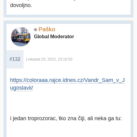
dovoljno.
Paško
Global Moderator
#132
Listopad 25, 2022, 23:16:50
https://coloraaa.rajce.idnes.cz/Vandr_Sam_v_J
ugoslavii/
i jedan troprozorac, tko zna čiji, ali neka ga tu: