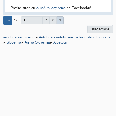
Pratite stranicu
autobusi.org retro
na Facebooku!
Str
1
...
7
8
9
Gore
User actions
Autobusi i autobusne tvrtke iz drugih država
autobusi.org Forum
►
Slovenija
Arriva Slovenija
Alpetour
►
►
►