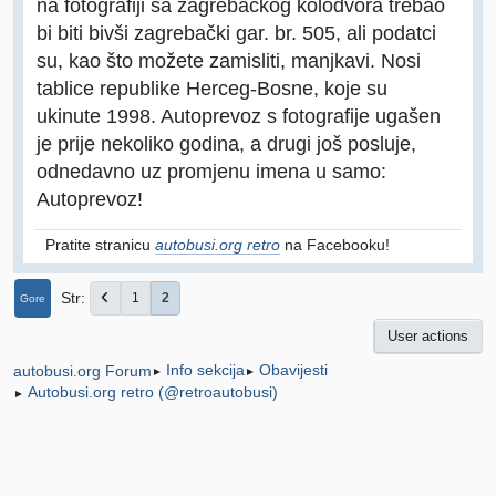
na fotografiji sa zagrebačkog kolodvora trebao
bi biti bivši zagrebački gar. br. 505, ali podatci
su, kao što možete zamisliti, manjkavi. Nosi
tablice republike Herceg-Bosne, koje su
ukinute 1998. Autoprevoz s fotografije ugašen
je prije nekoliko godina, a drugi još posluje,
odnedavno uz promjenu imena u samo:
Autoprevoz!
Pratite stranicu
autobusi.org retro
na Facebooku!
Str
1
2
Gore
User actions
Info sekcija
Obavijesti
autobusi.org Forum
►
►
Autobusi.org retro (@retroautobusi)
►