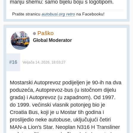
manju shemu: samo bijelu boju s logotipom.
Pratite stranicu
autobusi.org retro
na Facebooku!
Paško
Global Moderator
#16
Veljača 14, 2026, 18:03:27
Mostarski Autoprevoz podijeljen je 90-ih na dva
poduzeća, Autoprevoz-bus (u istočnom dijelu
grada) i Autoprevoz (u zapadnom). Od 1997.
do 1999. većinski vlasnik potonjeg bio je
Croatia Bus, koji je u Mostar tih godina i
proslijedio neke autobuse, uključujući četiri
MAN-a Lion's Star. Neoplan N316 H Transliner