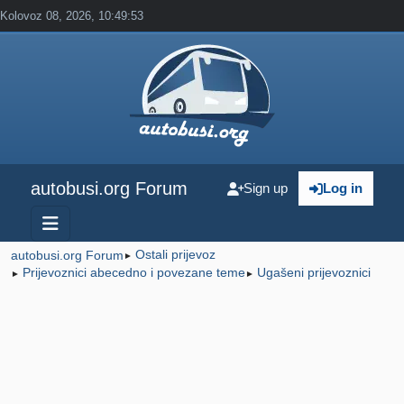
Kolovoz 08, 2026, 10:49:53
autobusi.org Forum
Sign up
Log in
Ostali prijevoz
autobusi.org Forum
►
Prijevoznici abecedno i povezane teme
Ugašeni prijevoznici
►
►