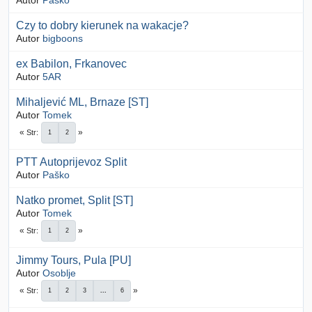
Autor
Paško
Czy to dobry kierunek na wakacje?
Autor
bigboons
ex Babilon, Frkanovec
Autor
5AR
Mihaljević ML, Brnaze [ST]
Autor
Tomek
Str
1
2
PTT Autoprijevoz Split
Autor
Paško
Natko promet, Split [ST]
Autor
Tomek
Str
1
2
Jimmy Tours, Pula [PU]
Autor
Osoblje
Str
1
2
3
...
6