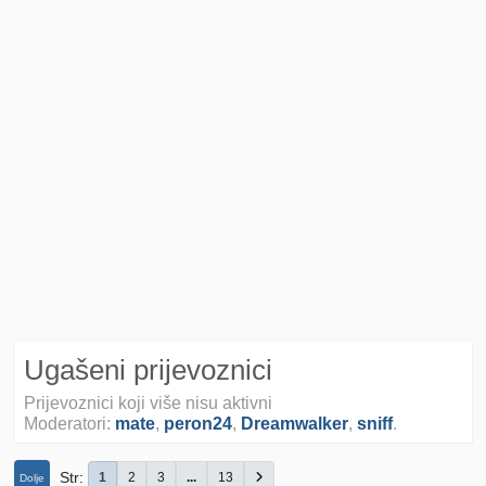
Ugašeni prijevoznici
Prijevoznici koji više nisu aktivni
Moderatori:
mate
,
peron24
,
Dreamwalker
,
sniff
.
Str
1
2
3
...
13
Dolje