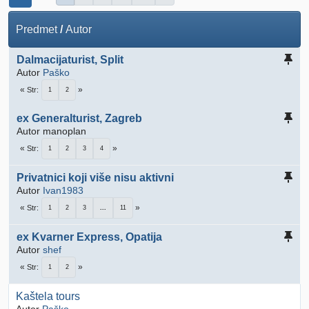
Predmet
/
Autor
Dalmacijaturist, Split
Autor
Paško
Str
1
2
ex Generalturist, Zagreb
Autor manoplan
Str
1
2
3
4
Privatnici koji više nisu aktivni
Autor
Ivan1983
Str
1
2
3
...
11
ex Kvarner Express, Opatija
Autor
shef
Str
1
2
Kaštela tours