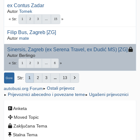
ex Contus Zadar
Autor
Tomek
Str
1
2
3
...
15
Filip Bus, Zagreb [ZG]
Autor
mate
Sinersis, Zagreb (ex Serena Travel, ex Dudić MS) [ZG]
Autor Berlingo
Str
1
2
3
...
6
Str
1
2
3
...
13
Gore
Ostali prijevoz
autobusi.org Forum
►
Prijevoznici abecedno i povezane teme
Ugašeni prijevoznici
►
►
Anketa
Moved Topic
Zaključana Tema
Stalna Tema