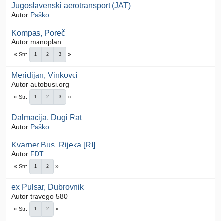
Jugoslavenski aerotransport (JAT)
Autor
Paško
Kompas, Poreč
Autor manoplan
Str
1
2
3
Meridijan, Vinkovci
Autor autobusi.org
Str
1
2
3
Dalmacija, Dugi Rat
Autor
Paško
Kvarner Bus, Rijeka [RI]
Autor
FDT
Str
1
2
ex Pulsar, Dubrovnik
Autor travego 580
Str
1
2