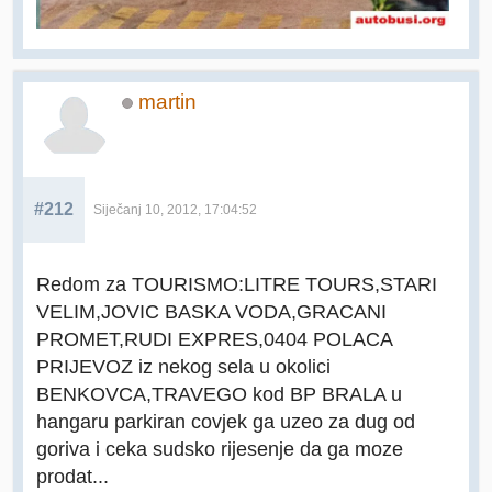
martin
#212
Siječanj 10, 2012, 17:04:52
Redom za TOURISMO:LITRE TOURS,STARI
VELIM,JOVIC BASKA VODA,GRACANI
PROMET,RUDI EXPRES,0404 POLACA
PRIJEVOZ iz nekog sela u okolici
BENKOVCA,TRAVEGO kod BP BRALA u
hangaru parkiran covjek ga uzeo za dug od
goriva i ceka sudsko rijesenje da ga moze
prodat...