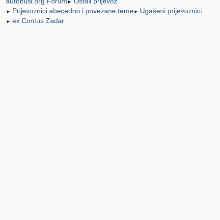
Ostali prijevoz
autobusi.org Forum
►
Prijevoznici abecedno i povezane teme
Ugašeni prijevoznici
►
►
ex Contus Zadar
►