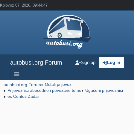
Kolovoz 07, 2026, 09:44:47
autobusi.org Forum
Sign up
Log in
Ostali prijevoz
autobusi.org Forum
►
Prijevoznici abecedno i povezane teme
Ugašeni prijevoznici
►
►
ex Contus Zadar
►