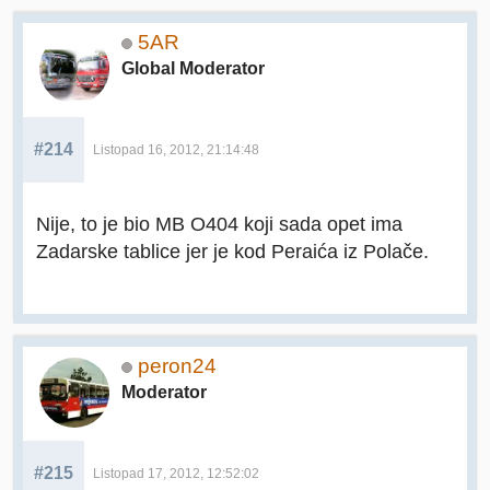
5AR
Global Moderator
#214
Listopad 16, 2012, 21:14:48
Nije, to je bio MB O404 koji sada opet ima
Zadarske tablice jer je kod Peraića iz Polače.
peron24
Moderator
#215
Listopad 17, 2012, 12:52:02