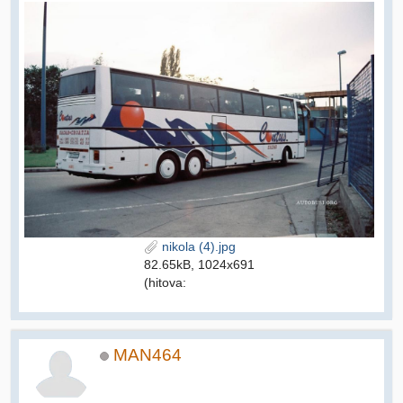
nikola (4).jpg
82.65kB, 1024x691
(hitova:
MAN464