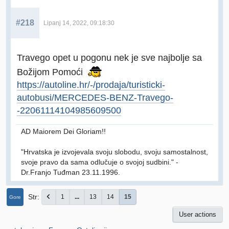
#218
Lipanj 14, 2022, 09:18:30
Travego opet u pogonu nek je sve najbolje sa
Božijom Pomoći
https://autoline.hr/-/prodaja/turisticki-
autobusi/MERCEDES-BENZ-Travego-
-22061114104985609500
AD Maiorem Dei Gloriam!!
"Hrvatska je izvojevala svoju slobodu, svoju samostalnost,
svoje pravo da sama odlučuje o svojoj sudbini." -
Dr.Franjo Tuđman 23.11.1996.
Str
1
...
13
14
15
Gore
User actions