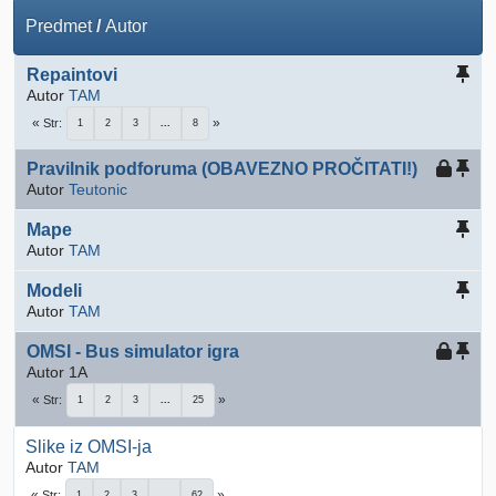
Predmet
/
Autor
Repaintovi
Autor
TAM
Str
1
2
3
...
8
Pravilnik podforuma (OBAVEZNO PROČITATI!)
Autor
Teutonic
Mape
Autor
TAM
Modeli
Autor
TAM
OMSI - Bus simulator igra
Autor 1A
Str
1
2
3
...
25
Slike iz OMSI-ja
Autor
TAM
Str
1
2
3
...
62