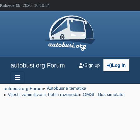
Kolovoz 09, 2026, 16:10:34
autobusi.org Forum
Sign up
Log in
Autobusna tematika
autobusi.org Forum
►
Vijesti, zanimljivosti, hobi i razonoda
OMSI - Bus simulator
►
►