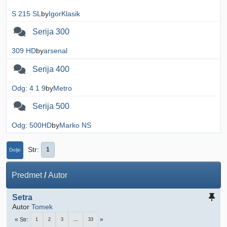
S 215 SL
by
IgorKlasik
Serija 300
309 HD
by
arsenal
Serija 400
Odg: 4 1 9
by
Metro
Serija 500
Odg: 500HD
by
Marko NS
Str
1
Dolje
Predmet
/
Autor
Setra
Autor
Tomek
Str
1
2
3
...
33