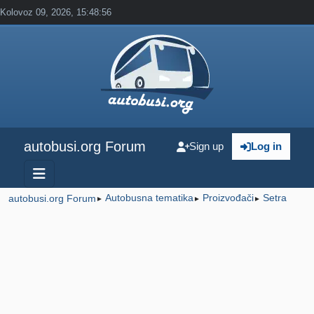
Kolovoz 09, 2026, 15:48:56
autobusi.org Forum
Sign up
Log in
Autobusna tematika
Proizvođači
Setra
autobusi.org Forum
►
►
►