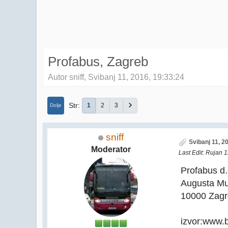
Profabus, Zagreb
Autor sniff, Svibanj 11, 2016, 19:33:24
Str
1
2
3
Dolje
sniff
Svibanj 11, 2
Moderator
Last Edit
: Rujan 
Profabus d.
Augusta Mu
10000 Zag
izvor:www.