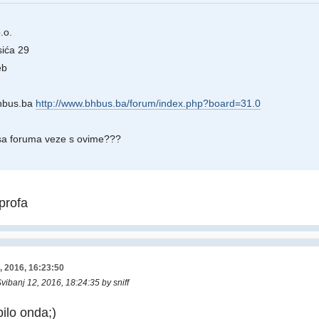
.o.
ića 29
eb
hbus.ba
http://www.bhbus.ba/forum/index.php?board=31.0
 sa foruma veze s ovime???
 profa
, 2016, 16:23:50
Svibanj 12, 2016, 18:24:35 by sniff
ilo onda;)