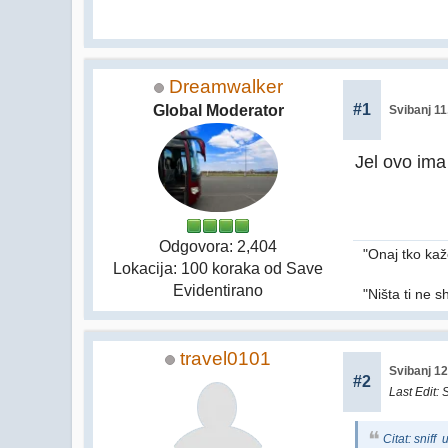
Dreamwalker
#1
Global Moderator
Svibanj 11
Jel ovo ima
Odgovora: 2,404
"Onaj tko kaže
Lokacija: 100 koraka od Save
Evidentirano
"Ništa ti ne s
travel0101
Svibanj 12
#2
Last Edit
: 
Citat: sniff