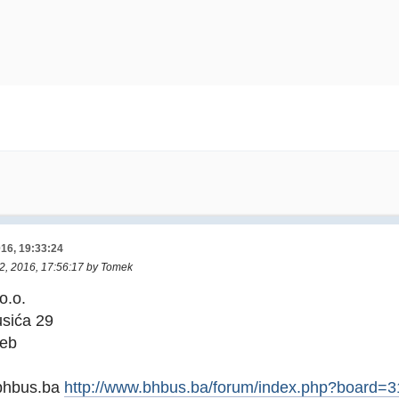
016, 19:33:24
12, 2016, 17:56:17 by Tomek
o.o.
sića 29
reb
bhbus.ba
http://www.bhbus.ba/forum/index.php?board=3