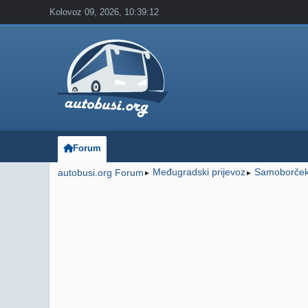
Kolovoz 09, 2026, 10:39:12
Forum
Međugradski prijevoz
Samoborče
autobusi.org Forum
►
►