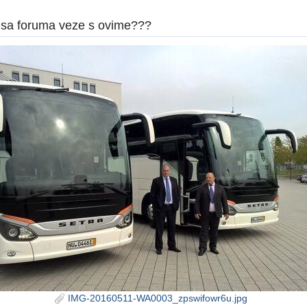
a sa foruma veze s ovime???
IMG-20160511-WA0003_zpswifowr6u.jpg