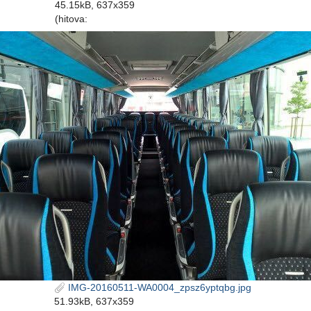
45.15kB, 637x359
(hitova:
IMG-20160511-WA0004_zpsz6yptqbg.jpg
51.93kB, 637x359