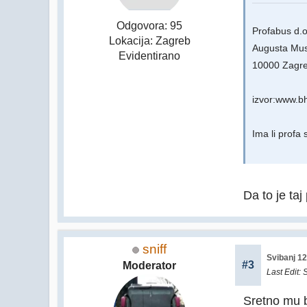
Odgovora: 95
Profabus d.o
Lokacija: Zagreb
Augusta Mus
Evidentirano
10000 Zagr
izvor:www.b
Ima li profa
Da to je taj
sniff
Svibanj 12
#3
Moderator
Last Edit
: 
Sretno mu b