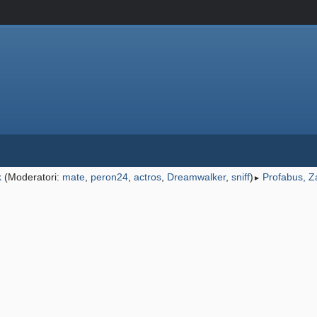
k
(Moderatori:
mate
,
peron24
,
actros
,
Dreamwalker
,
sniff
)
Profabus, Z
►