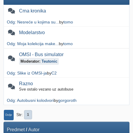
Crna kronika
Odg: Nesreće u kojima su...
by
tomo
Modelarstvo
Odg: Moja kolekcija make...
by
tomo
OMSI - Bus simulator
Moderator:
Teutonic
Odg: Slike iz OMSI-ja
by
C2
Razno
Sve ostalo vezano uz autobuse
Odg: Autobusni kolodvori
by
gorgoroth
Str
1
Dolje
Predmet
/
Autor