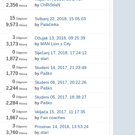
2,356
by
ChRiStIaN
Hitova
15
Svibanj 22, 2018, 15:05:03
Odgovori
9,573
by
Palačinka
Hitova
3
Ožujak 13, 2018, 09:25:39
Odgovori
3,173
by
MAN Lion s City
Hitova
0
Siječanj 17, 2018, 17:24:12
Odgovori
1,872
by
stari
Hitova
0
Studeni 14, 2017, 21:23:49
Odgovori
1,770
by
Paško
Hitova
0
Studeni 06, 2017, 20:22:26
Odgovori
2,244
by
Paško
Hitova
0
Studeni 05, 2017, 18:38:27
Odgovori
2,284
by
Paško
Hitova
0
Veljača 15, 2017, 11:17:35
Odgovori
1,967
by
Fan coaches
Hitova
3
Prosinac 14, 2016, 13:53:24
Odgovori
3,760
by
stari
Hitova