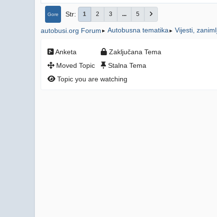
Str
1
2
3
...
5
Gore
Autobusna tematika
Vijesti, zanim
autobusi.org Forum
►
►
Anketa
Zaključana Tema
Moved Topic
Stalna Tema
Topic you are watching