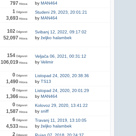
797
by
MAN464
Hitova
1
Studeni 29, 2023, 20:01:21
Odgovori
3,693
by
MAN464
Hitova
102
Svibanj 12, 2022, 09:17:02
Odgovori
52,097
by
željko halambek
Hitova
154
Veljača 06, 2021, 00:31:12
Odgovori
106,019
by
Velimir
Hitova
0
Listopad 24, 2020, 20:38:36
Odgovori
1,490
by
TS13
Hitova
0
Listopad 24, 2020, 20:01:29
Odgovori
1,366
by
MAN464
Hitova
0
Kolovoz 29, 2020, 13:41:22
Odgovori
1,587
by
sniff
Hitova
6
Travanj 11, 2019, 13:10:05
Odgovori
4,533
by
željko halambek
Hitova
2
Rujan 07, 2018, 20:24:37
Odgovori