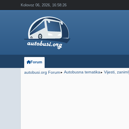
Kolovoz 06, 2026, 16:58:26
Forum
Autobusna tematika
Vijesti, zanim
autobusi.org Forum
►
►