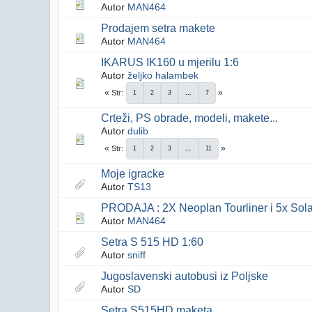
Autor
MAN464
Prodajem setra makete
Autor
MAN464
IKARUS IK160 u mjerilu 1:6
Autor
željko halambek
Str
1
2
3
...
7
Crteži, PS obrade, modeli, makete...
Autor
dulib
Str
1
2
3
...
11
Moje igracke
Autor
TS13
PRODAJA : 2X Neoplan Tourliner i 5x Sola
Autor
MAN464
Setra S 515 HD 1:60
Autor
sniff
Jugoslavenski autobusi iz Poljske
Autor
SD
Setra S515HD maketa