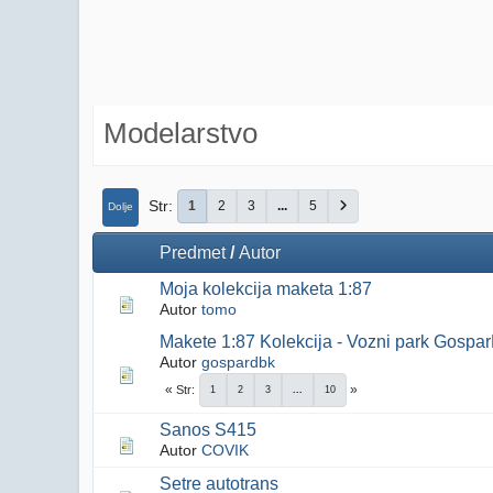
Modelarstvo
Str
1
2
3
...
5
Dolje
Predmet
/
Autor
Moja kolekcija maketa 1:87
Autor
tomo
Makete 1:87 Kolekcija - Vozni park Gospa
Autor
gospardbk
Str
1
2
3
...
10
Sanos S415
Autor
COVIK
Setre autotrans