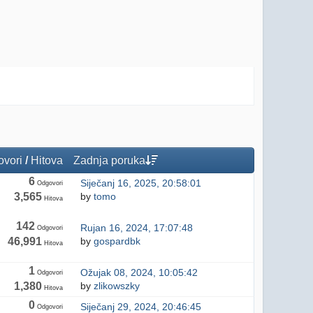
vori
/
Hitova
Zadnja poruka
6
Siječanj 16, 2025, 20:58:01
Odgovori
3,565
by
tomo
Hitova
142
Rujan 16, 2024, 17:07:48
Odgovori
46,991
by
gospardbk
Hitova
1
Ožujak 08, 2024, 10:05:42
Odgovori
1,380
by
zlikowszky
Hitova
0
Siječanj 29, 2024, 20:46:45
Odgovori