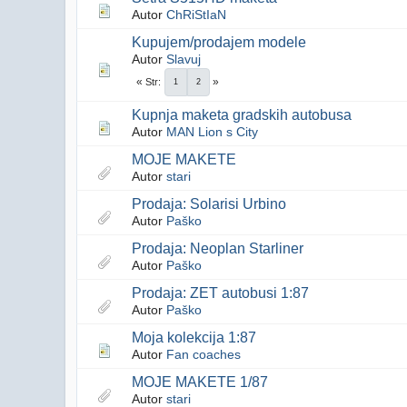
Autor
ChRiStIaN
Kupujem/prodajem modele
Autor
Slavuj
Str
1
2
Kupnja maketa gradskih autobusa
Autor
MAN Lion s City
MOJE MAKETE
Autor
stari
Prodaja: Solarisi Urbino
Autor
Paško
Prodaja: Neoplan Starliner
Autor
Paško
Prodaja: ZET autobusi 1:87
Autor
Paško
Moja kolekcija 1:87
Autor
Fan coaches
MOJE MAKETE 1/87
Autor
stari