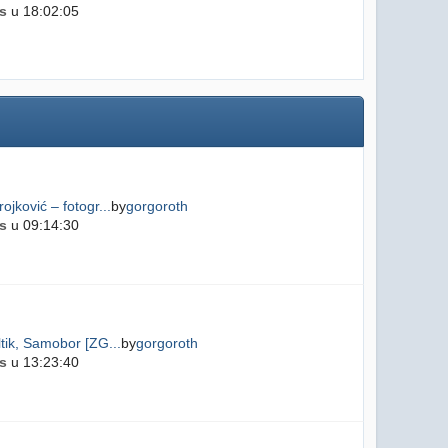
s
u 18:02:05
ojković – fotogr...
by
gorgoroth
s
u 09:14:30
tik, Samobor [ZG...
by
gorgoroth
s
u 13:23:40