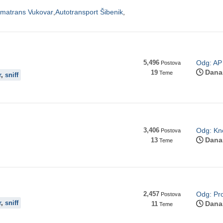
matrans Vukovar
Autotransport Šibenik
5,496
Odg: AP 
Postova
Dana
19
Teme
r
,
sniff
3,406
Odg: Kne
Postova
Dana
13
Teme
2,457
Odg: Pro
Postova
r
,
sniff
Dana
11
Teme