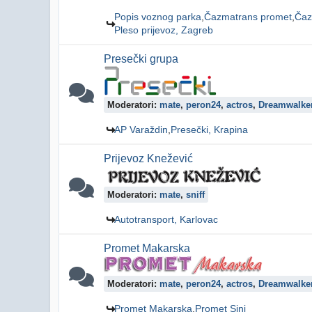
Popis voznog parka
Čazmatrans promet
Čaz
Pleso prijevoz, Zagreb
Presečki grupa
Moderatori:
mate
,
peron24
,
actros
,
Dreamwalke
AP Varaždin
Presečki, Krapina
Prijevoz Knežević
Moderatori:
mate
,
sniff
Autotransport, Karlovac
Promet Makarska
Moderatori:
mate
,
peron24
,
actros
,
Dreamwalke
Promet Makarska
Promet Sinj