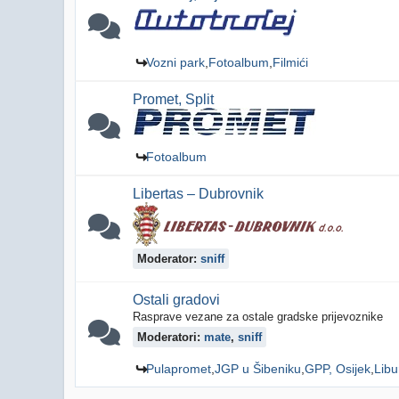
Vozni park
Fotoalbum
Filmići
Promet, Split
Fotoalbum
Libertas – Dubrovnik
Moderator:
sniff
Ostali gradovi
Rasprave vezane za ostale gradske prijevoznike
Moderatori:
mate
,
sniff
Pulapromet
JGP u Šibeniku
GPP, Osijek
Libu