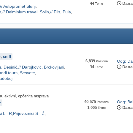
Dana
44
Teme
// Autopromet Slunj
o
// Delminium travel, Solin
// Fils, Pula
r
,
sniff
6,839
Odg: Dar
Postova
Dana
s, Desinić
// Darojković, Brckovljani
34
Teme
andi tours, Sesvete
Radoboj
isu aktivni, općenita rasprava
40,575
Odg: Bal
Postova
r
Dana
1,005
Teme
i L - R
Prijevoznici S - Ž