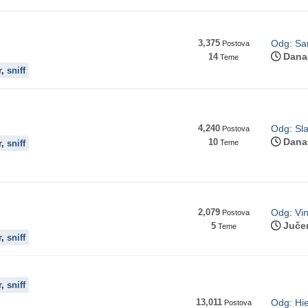
3,375
Odg: Sam
Postova
Dana
14
Teme
r
,
sniff
4,240
Odg: Sla
Postova
Dana
10
r
,
sniff
Teme
2,079
Odg: Vin
Postova
Juče
5
Teme
r
,
sniff
r
,
sniff
13,011
Odg: Hie
Postova