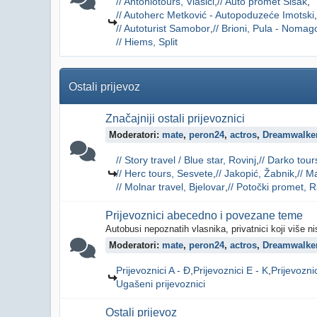
// Antoniotours, Vlašići
// Auto promet Sisak
// Autoherc Metković - Autopoduzeće Imotski
// Autoturist Samobor
// Brioni, Pula - Nomag
// Hiems, Split
Ostali prijevoz
Značajniji ostali prijevoznici
Moderatori:
mate
,
peron24
,
actros
,
Dreamwalke
// Story travel / Blue star, Rovinj
// Darko tour
// Herc tours, Sesvete
// Jakopić, Žabnik
// M
// Molnar travel, Bjelovar
// Potočki promet, 
Prijevoznici abecedno i povezane teme
Autobusi nepoznatih vlasnika, privatnici koji više n
Moderatori:
mate
,
peron24
,
actros
,
Dreamwalke
Prijevoznici A - Đ
Prijevoznici E - K
Prijevoznic
Ugašeni prijevoznici
Ostali prijevoz