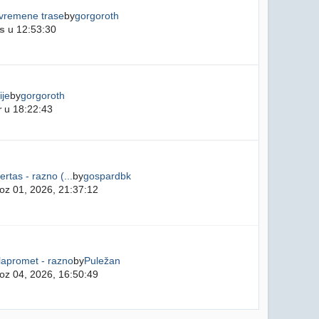
ivremene trase
by
gorgoroth
s
u 12:53:30
ije
by
gorgoroth
r
u 18:22:43
ertas - razno (...
by
gospardbk
oz 01, 2026, 21:37:12
lapromet - razno
by
Puležan
oz 04, 2026, 16:50:49