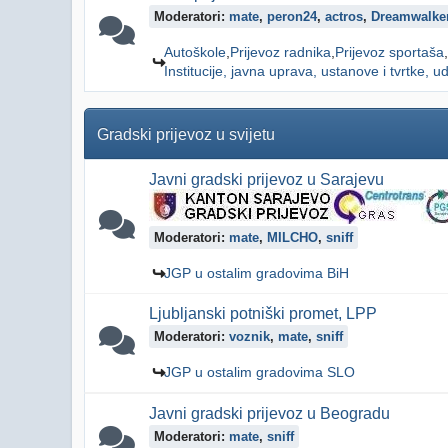
Moderatori:
mate
,
peron24
,
actros
,
Dreamwalke
Autoškole
Prijevoz radnika
Prijevoz sportaša
Institucije, javna uprava, ustanove i tvrtke, ud
Gradski prijevoz u svijetu
Javni gradski prijevoz u Sarajevu
Moderatori:
mate
,
MILCHO
,
sniff
JGP u ostalim gradovima BiH
Ljubljanski potniški promet, LPP
Moderatori:
voznik
,
mate
,
sniff
JGP u ostalim gradovima SLO
Javni gradski prijevoz u Beogradu
Moderatori:
mate
,
sniff