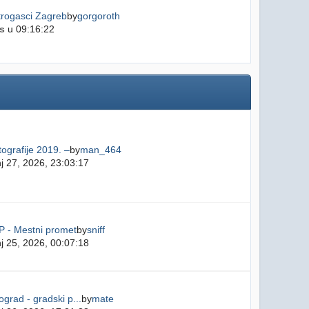
trogasci Zagreb
by
gorgoroth
s
u 09:16:22
ografije 2019. –
by
man_464
j 27, 2026, 23:03:17
P - Mestni promet
by
sniff
j 25, 2026, 00:07:18
grad - gradski p...
by
mate