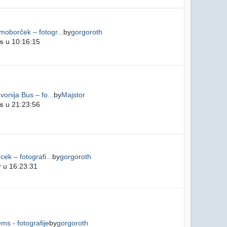
oborček – fotogr...
by
gorgoroth
s
u 10:16:15
vonija Bus – fo...
by
Majstor
s
u 21:23:56
cek – fotografi...
by
gorgoroth
r
u 16:23:31
ms - fotografije
by
gorgoroth