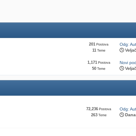
201
Odg: Aut
Postova
Velja
11
Teme
1,171
Novi po
Postova
Velja
50
Teme
72,236
Odg: Aut
Postova
Dana
263
Teme