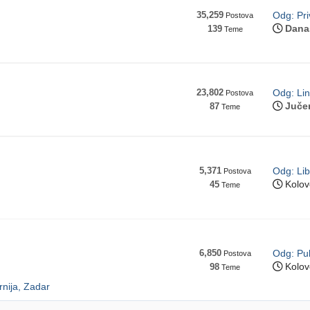
35,259
Odg: Pr
Postova
Dana
139
Teme
23,802
Odg: Lin
Postova
Juče
87
Teme
5,371
Odg: Lib
Postova
Kolov
45
Teme
6,850
Odg: Pu
Postova
Kolov
98
Teme
rnija, Zadar