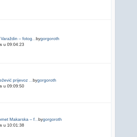
Varaždin – fotog...
by
gorgoroth
s
u 09:04:23
žević prijevoz ...
by
gorgoroth
s
u 09:09:50
met Makarska – f...
by
gorgoroth
s
u 10:01:38