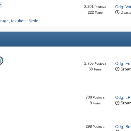
r
2,201
Odg: Va
Postova
Dana
222
Teme
ruge, fakulteti i škole
2,756
Odg: Fot
Postova
Srpan
30
Teme
798
Odg: LP
Postova
Srpan
9
Teme
298
Odg: Beo
Postova