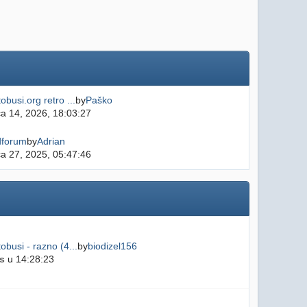
obusi.org retro ...
by
Paško
ča 14, 2026, 18:03:27
dforum
by
Adrian
ča 27, 2025, 05:47:46
obusi - razno (4...
by
biodizel156
s
u 14:28:23