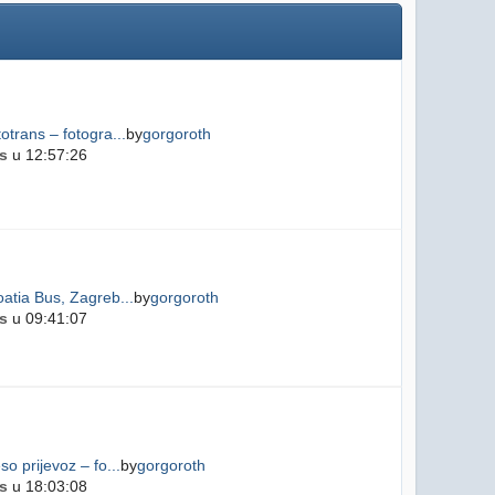
otrans – fotogra...
by
gorgoroth
s
u 12:57:26
atia Bus, Zagreb...
by
gorgoroth
s
u 09:41:07
so prijevoz – fo...
by
gorgoroth
s
u 18:03:08