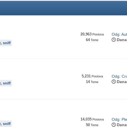
20,963
Odg: Aut
Postova
Dana
64
Teme
r
,
sniff
5,231
Odg: Cro
Postova
Dana
14
Teme
r
,
sniff
14,035
Odg: Ple
Postova
r
,
sniff
Dana
50
Teme