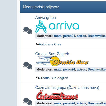
Međugradski prijevoz
Arriva grupa
Moderatori:
mate
,
peron24
,
actros
,
Dreamwalke
Autotrans Cres
Croatia Bus, Zagreb
Moderatori:
mate
,
peron24
,
actros
,
Dreamwalke
Croatia Bus Zagreb
Čazmatrans grupa (Čazmatrans nova)
Moderatori:
mate
,
peron24
,
actros
,
Dreamwalke