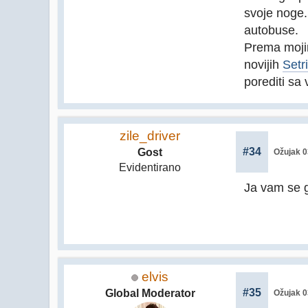
svoje noge.
autobuse.
Prema mojim
novijih
Setr
porediti sa
zile_driver
#34
Gost
Ožujak 0
Evidentirano
Ja vam se 
elvis
#35
Global Moderator
Ožujak 0