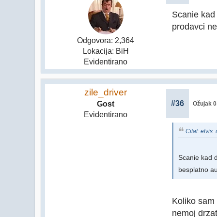
Scanie kad 
prodavci ne
Odgovora: 2,364
Lokacija: BiH
Evidentirano
zile_driver
#36
Gost
Ožujak 0
Evidentirano
Citat: elvis
Scanie kad d
besplatno au
Koliko sam 
nemoj drzati