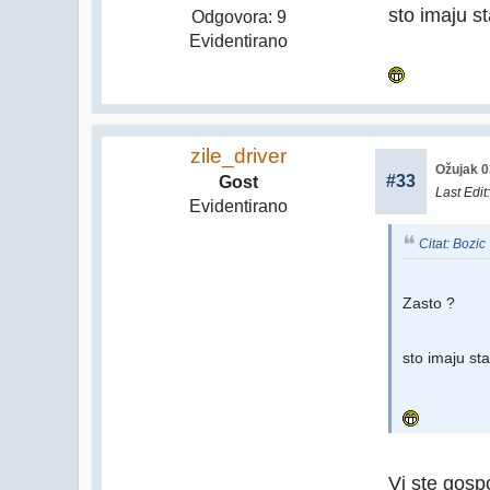
sto imaju st
Odgovora: 9
Evidentirano
zile_driver
Ožujak 0
#33
Gost
Last Edit
Evidentirano
Citat: Bozi
Zasto ?
sto imaju sta
Vi ste gosp