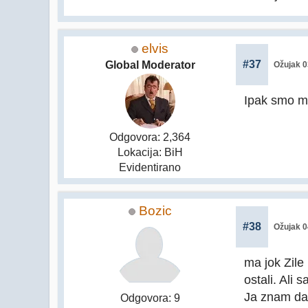
elvis
#37
Global Moderator
Ožujak 0
Ipak smo ma
Odgovora: 2,364
Lokacija: BiH
Evidentirano
Bozic
#38
Ožujak 0
ma jok Zile
ostali. Ali
Ja znam da 
Odgovora: 9