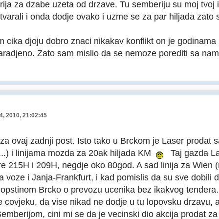
ija za dzabe uzeta od drzave. Tu semberiju su moj tvoj i o
tvarali i onda dodje ovako i uzme se za par hiljada zato
 cika djoju dobro znaci nikakav konflikt on je godinama u
aradjeno. Zato sam mislio da se nemoze porediti sa nam
4, 2010, 21:02:45
za ovaj zadnji post. Isto tako u Brckom je Laser prodat
..) i linijama mozda za 20ak hiljada KM
Taj gazda La
etre 215H i 209H, negdje oko 80god. A sad linija za Wien 
a voze i Janja-Frankfurt, i kad pomislis da su sve dobili
opstinom Brcko o prevozu ucenika bez ikakvog tendera.
e covjeku, da vise nikad ne dodje u tu lopovsku drzavu, 
 Semberijom, cini mi se da je vecinski dio akcija prodat 