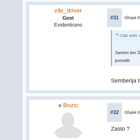
zile_driver
#31
Gost
Ožujak 0
Evidentirano
Citat: elvis
Samim tim Se
porediti
Semberija t
Bozic
#32
Ožujak 0
Zasto ?