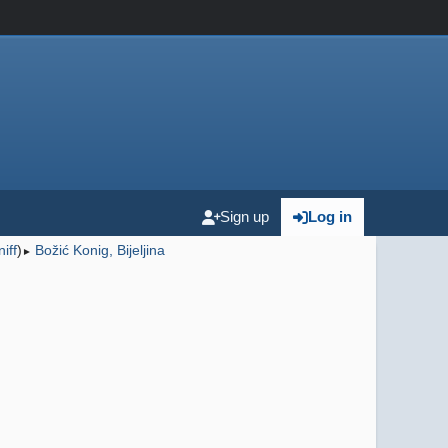
Sign up
Log in
niff
)
Božić Konig, Bijeljina
►