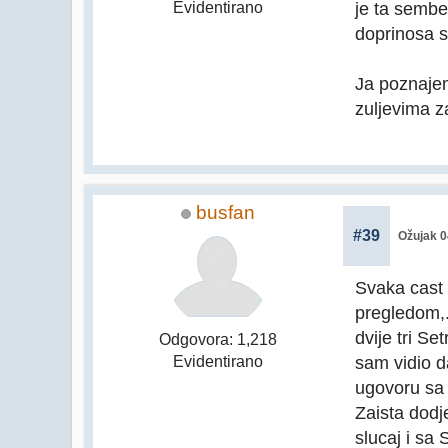
je ta sember
Evidentirano
doprinosa s
Ja poznajem
zuljevima z
busfan
#39
Ožujak 0
Svaka cast 
pregledom,.
dvije tri S
Odgovora: 1,218
sam vidio d
Evidentirano
ugovoru sa 
Zaista dodj
slucaj i sa