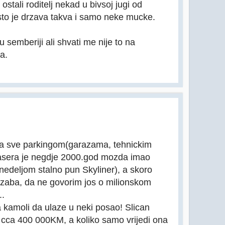
stali roditelj nekad u bivsoj jugi od
 sto je drzava takva i samo neke mucke.
 semberiji ali shvati me nije to na
a.
 sa sve parkingom(garazama, tehnickim
sera je negdje 2000.god mozda imao
(nedeljom stalno pun Skyliner), a skoro
 dzaba, da ne govorim jos o milionskom
..
a kamoli da ulaze u neki posao! Slican
za cca 400 000KM, a koliko samo vrijedi ona