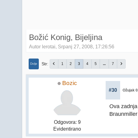
Božić Konig, Bijeljina
Autor lerotai, Srpanj 27, 2008, 17:26:56
Str
1
2
3
4
5
...
7
Dolje
Bozic
#30
Ožujak 0
Ova zadnja j
Braunmiller
Odgovora: 9
Evidentirano