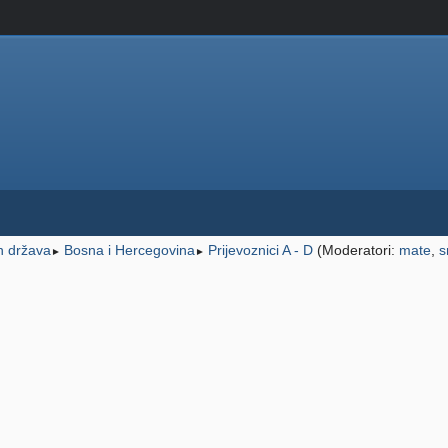
ih država
Bosna i Hercegovina
Prijevoznici A - D
(Moderatori:
mate
,
s
►
►