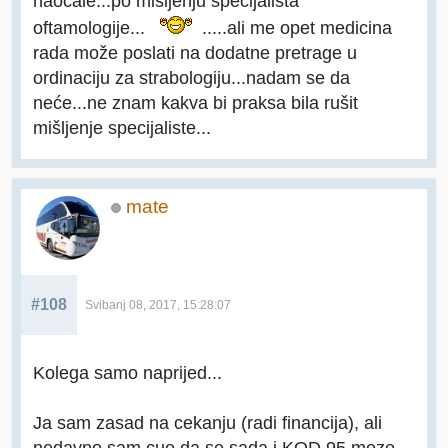
naoćale...po mišljenju specijalista
oftamologije...
.....ali me opet medicina
rada može poslati na dodatne pretrage u
ordinaciju za strabologiju...nadam se da
neće...ne znam kakva bi praksa bila rušit
mišljenje specijaliste...
mate
#108
Svibanj 08, 2017, 15:28:07
Kolega samo naprijed...
Ja sam zasad na cekanju (radi financija), ali
nedavno sam cuo da se sada i KOD 95 moze