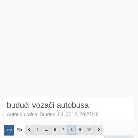
budući vozači autobusa
Autor djurdica, Studeni 04, 2012, 20:27:48
Str
1
...
6
7
8
9
10
Dolje