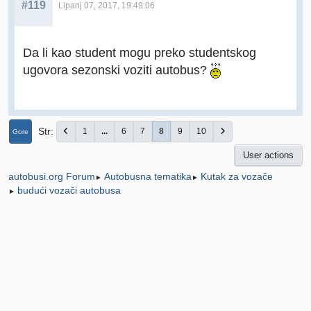
#119
Lipanj 07, 2017, 19:49:06
Da li kao student mogu preko studentskog
ugovora sezonski voziti autobus?
Str
1
...
6
7
8
9
10
Gore
User actions
Autobusna tematika
Kutak za vozače
autobusi.org Forum
►
►
budući vozači autobusa
►