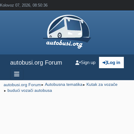
Kolovoz 07, 2026, 08:50:36
autobusi.org Forum
Sign up
Log in
Autobusna tematika
Kutak za vozače
autobusi.org Forum
►
►
budući vozači autobusa
►