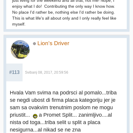
just living for the weekend and all that, not me! Nope, I
enjoy what I do! Contributing the only way I know how.
No place I'd rather be, nothing else I'd rather be doing.
This is what life's all about only and I only really feel like
myself.
Lion's Driver
#113
Svibanj 08, 2017, 20:59:56
Hvala Vam svima na podrsci al pomalo...triba
se negdi ubost di firma placa kategoriju jer je
sam sa ovakvim trenutnim poslom ne mogu
priustit...
a Promet Split... zanimljivo....al
nista od toga...triba selit u split a placa
nesigurna...al nikad se ne zna