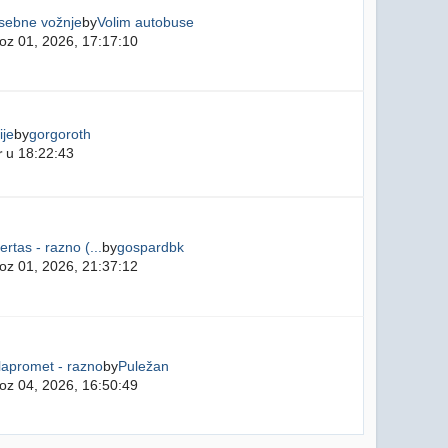
sebne vožnje
by
Volim autobuse
oz 01, 2026, 17:17:10
ije
by
gorgoroth
r
u 18:22:43
ertas - razno (...
by
gospardbk
oz 01, 2026, 21:37:12
lapromet - razno
by
Puležan
oz 04, 2026, 16:50:49