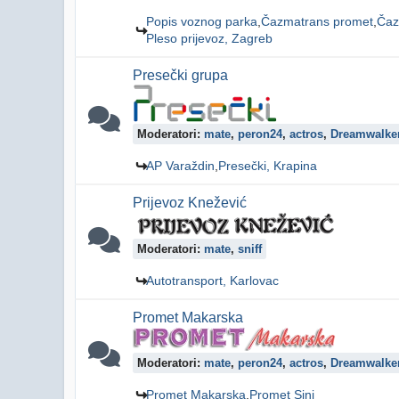
Popis voznog parka
Čazmatrans promet
Čaz
Pleso prijevoz, Zagreb
Presečki grupa
Moderatori:
mate
,
peron24
,
actros
,
Dreamwalke
AP Varaždin
Presečki, Krapina
Prijevoz Knežević
Moderatori:
mate
,
sniff
Autotransport, Karlovac
Promet Makarska
Moderatori:
mate
,
peron24
,
actros
,
Dreamwalke
Promet Makarska
Promet Sinj