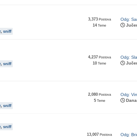
3,373
Odg: Sam
Postova
Juče
14
Teme
r
,
sniff
4,237
Odg: Sla
Postova
Juče
10
r
,
sniff
Teme
2,080
Odg: Vin
Postova
Dana
5
Teme
r
,
sniff
r
,
sniff
13,007
Odg: Brio
Postova