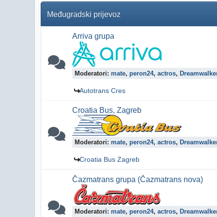
Međugradski prijevoz
Arriva grupa
Moderatori:
mate
,
peron24
,
actros
,
Dreamwalke
Autotrans Cres
Croatia Bus, Zagreb
Moderatori:
mate
,
peron24
,
actros
,
Dreamwalke
Croatia Bus Zagreb
Čazmatrans grupa (Čazmatrans nova)
Moderatori:
mate
,
peron24
,
actros
,
Dreamwalke