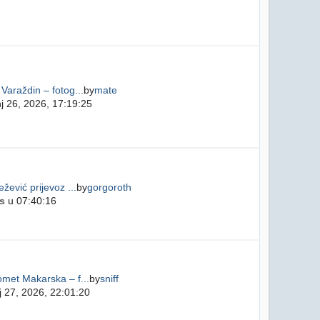
Varaždin – fotog...
by
mate
j 26, 2026, 17:19:25
žević prijevoz ...
by
gorgoroth
s
u 07:40:16
met Makarska – f...
by
sniff
 27, 2026, 22:01:20