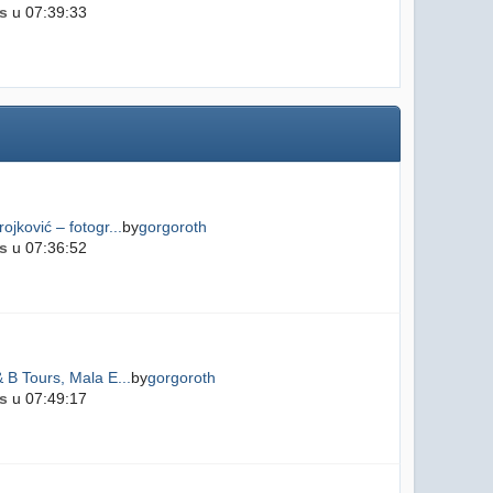
s
u 07:39:33
ojković – fotogr...
by
gorgoroth
s
u 07:36:52
 B Tours, Mala E...
by
gorgoroth
s
u 07:49:17