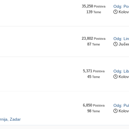
35,258
Odg: Po
Postova
Kolov
139
Teme
23,802
Odg: Lin
Postova
Juče
87
Teme
5,371
Odg: Lib
Postova
Kolov
45
Teme
6,850
Odg: Pu
Postova
Kolov
98
Teme
rnija, Zadar