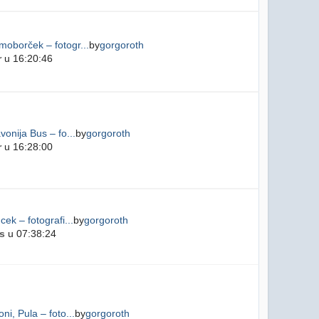
oborček – fotogr...
by
gorgoroth
r
u 16:20:46
vonija Bus – fo...
by
gorgoroth
r
u 16:28:00
cek – fotografi...
by
gorgoroth
s
u 07:38:24
ni, Pula – foto...
by
gorgoroth