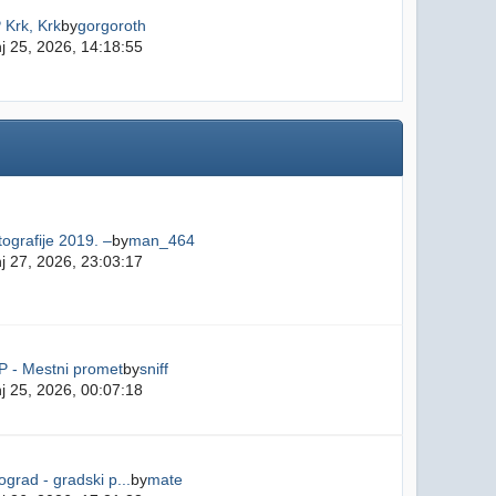
 Krk, Krk
by
gorgoroth
j 25, 2026, 14:18:55
ografije 2019. –
by
man_464
j 27, 2026, 23:03:17
P - Mestni promet
by
sniff
j 25, 2026, 00:07:18
grad - gradski p...
by
mate