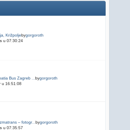
a, Križpolje
by
gorgoroth
s
u 07:30:24
atia Bus Zagreb ...
by
gorgoroth
r
u 16:51:08
matrans – fotogr...
by
gorgoroth
s
u 07:35:57