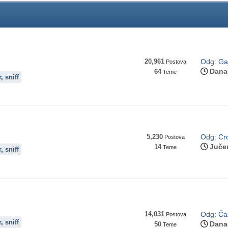
20,961
Odg: Gaj
Postova
Dana
64
Teme
r
,
sniff
5,230
Odg: Cro
Postova
Juče
14
Teme
r
,
sniff
14,031
Odg: Čaz
Postova
r
,
sniff
Dana
50
Teme