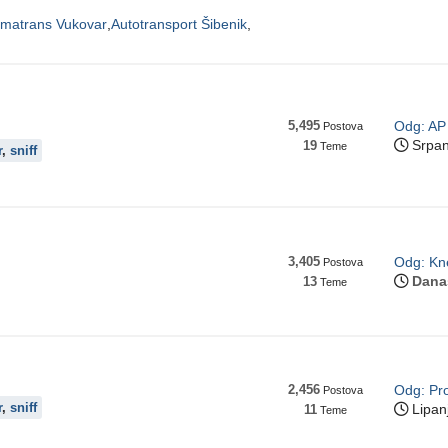
matrans Vukovar
Autotransport Šibenik
5,495
Odg: AP 
Postova
Srpan
19
Teme
r
,
sniff
3,405
Odg: Kne
Postova
Dana
13
Teme
2,456
Odg: Pro
Postova
r
,
sniff
Lipanj
11
Teme