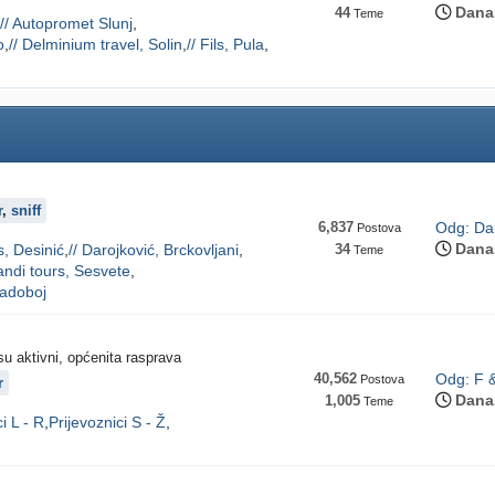
Dana
44
Teme
// Autopromet Slunj
o
// Delminium travel, Solin
// Fils, Pula
r
,
sniff
6,837
Odg: Dar
Postova
Dana
s, Desinić
// Darojković, Brckovljani
34
Teme
andi tours, Sesvete
Radoboj
isu aktivni, općenita rasprava
40,562
Odg: F &
Postova
r
Dana
1,005
Teme
i L - R
Prijevoznici S - Ž