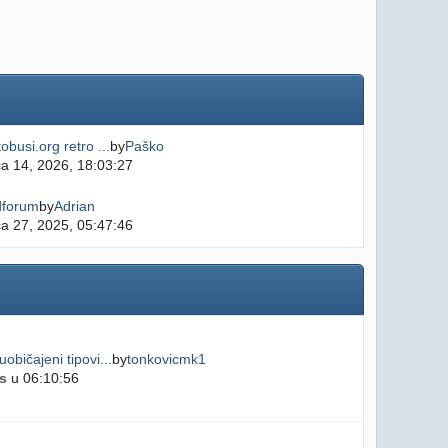
obusi.org retro ...
by
Paško
ča 14, 2026, 18:03:27
dforum
by
Adrian
ča 27, 2025, 05:47:46
običajeni tipovi...
by
tonkovicmk1
s
u 06:10:56