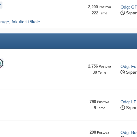
r
2,200
Odg: GP
Postova
Srpan
222
Teme
ruge, fakulteti i škole
2,756
Odg: Fot
Postova
Srpan
30
Teme
798
Odg: LP
Postova
Srpan
9
Teme
298
Odg: Beo
Postova