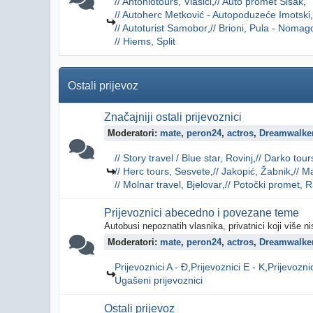
// Antoniotours, Vlašići
// Auto promet Sisak
// Autoherc Metković - Autopoduzeće Imotski
// Autoturist Samobor
// Brioni, Pula - Nomag
// Hiems, Split
Ostali prijevoz
Značajniji ostali prijevoznici
Moderatori:
mate
,
peron24
,
actros
,
Dreamwalke
// Story travel / Blue star, Rovinj
// Darko tour
// Herc tours, Sesvete
// Jakopić, Žabnik
// M
// Molnar travel, Bjelovar
// Potočki promet, 
Prijevoznici abecedno i povezane teme
Autobusi nepoznatih vlasnika, privatnici koji više n
Moderatori:
mate
,
peron24
,
actros
,
Dreamwalke
Prijevoznici A - Đ
Prijevoznici E - K
Prijevoznic
Ugašeni prijevoznici
Ostali prijevoz