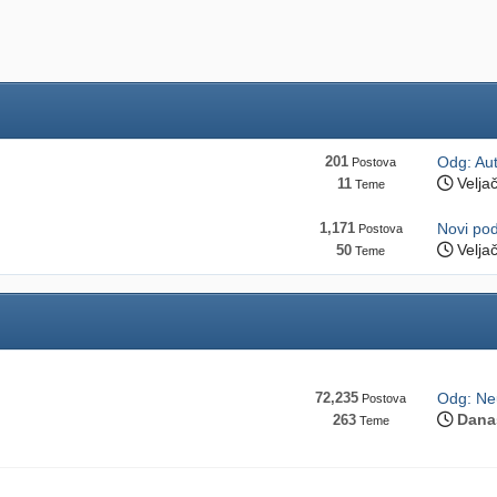
201
Odg: Aut
Postova
Velja
11
Teme
1,171
Novi po
Postova
Velja
50
Teme
72,235
Odg: Neu
Postova
Dana
263
Teme