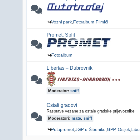
Vozni park
Fotoalbum
Filmići
Promet, Split
Fotoalbum
Libertas – Dubrovnik
Moderator:
sniff
Ostali gradovi
Rasprave vezane za ostale gradske prijevoznike
Moderatori:
mate
,
sniff
Pulapromet
JGP u Šibeniku
GPP, Osijek
Libu