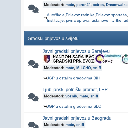
Moderatori:
mate
,
peron24
,
actros
,
Dreamwalke
Autoškole
Prijevoz radnika
Prijevoz sportaša
Institucije, javna uprava, ustanove i tvrtke, ud
Gradski prijevoz u svijetu
Javni gradski prijevoz u Sarajevu
Moderatori:
mate
,
MILCHO
,
sniff
JGP u ostalim gradovima BiH
Ljubljanski potniški promet, LPP
Moderatori:
voznik
,
mate
,
sniff
JGP u ostalim gradovima SLO
Javni gradski prijevoz u Beogradu
Moderatori:
mate
,
sniff