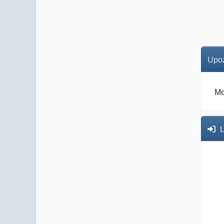
Upoz
Mo
L