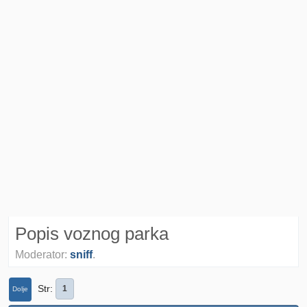
Popis voznog parka
Moderator:
sniff
.
Str
1
Dolje