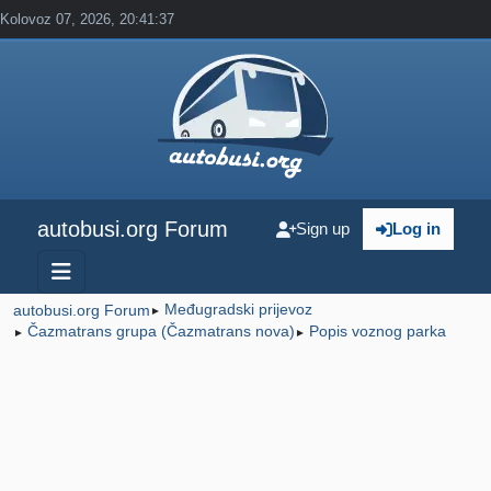
Kolovoz 07, 2026, 20:41:37
autobusi.org Forum
Sign up
Log in
Međugradski prijevoz
autobusi.org Forum
►
Čazmatrans grupa (Čazmatrans nova)
Popis voznog parka
►
►