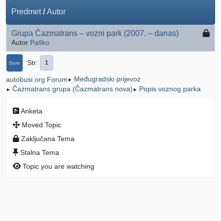
Predmet
/
Autor
Grupa Čazmatrans – vozni park (2007. – danas)
Autor
Paško
Str
1
Gore
Međugradski prijevoz
autobusi.org Forum
►
Čazmatrans grupa (Čazmatrans nova)
Popis voznog parka
►
►
Anketa
Moved Topic
Zaključana Tema
Stalna Tema
Topic you are watching