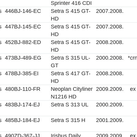
Sprinter 416 CDI
s
446
BJ-146-EC
Setra S 415 GT-
2007.
2008.
HD
s
447
BJ-145-EC
Setra S 415 GT-
2007.
2008.
HD
s
452
BJ-882-ED
Setra S 415 GT-
2008.
2008.
HD
s
473
BJ-489-EG
Setra S 315 UL-
2000.
2008.
*
cr
GT
s
478
BJ-385-EI
Setra S 417 GT-
2008.
2008.
HD
s
480
BJ-110-FR
Neoplan Cityliner
2009.
2009.
ex
N1216 HD
s
483
BJ-174-EJ
Setra S 313 UL
2000.
2009.
s
485
BJ-184-EJ
Setra S 315 H
2001.
2009.
s
490
ZD-367-JJ
Irisbus Daily
2009.
2009.
ex