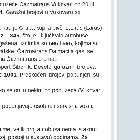
oduzeće Čazmatrans Vukovar, od 2014.
4
. Garažni brojevi u Vukovaru se
kad je Grupa kupila bivši Laurus (Larus)
2 – 845
, što je uključivalo autobuse
 ugašena. Iznimka su
595
i
596
, kojima su
Hrvatske. Čazmatrans Dalmacija gasi se
 na Čazmatrans promet.
port Šibenik. Desetci garažnih brojeva
od
1001
. Preskočeni brojevi popunjeni su
 iako se oni u nekim od poduzeća (Vukovar,
 popunjavaju osobna i servisna vozila
ime, velik broj autobusa nema istaknut
koji postoji u sustavu) godinama. Za