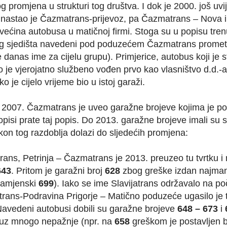
og promjena u strukturi tog društva. I dok je 2000. još u
 nastao je Čazmatrans-prijevoz, pa Čazmatrans – Nova i
većina autobusa u matičnoj firmi. Stoga su u popisu tren
 sjedišta navedeni pod poduzećem Čazmatrans promet,
e danas ime za cijelu grupu). Primjerice, autobus koji je 
o je vjerojatno službeno vođen prvo kao vlasništvo d.d.-a
o je cijelo vrijeme bio u istoj garaži.
2007. Čazmatrans je uveo garažne brojeve kojima je po
pisi prate taj popis. Do 2013. garažne brojeve imali su
n tog razdoblja dolazi do sljedećih promjena:
trans, Petrinja – Čazmatrans je 2013. preuzeo tu tvrtku i 
643
. Pritom je garažni broj
628
zbog greške izdan najmanje
zamjenski
699
). Iako se ime Slavijatrans održavalo na po
ans-Podravina Prigorje – Matično poduzeće ugasilo je tu
Navedeni autobusi dobili su garažne brojeve
648 – 673
i
, uz mnogo nepažnje (npr. na
658
greškom je postavljen b