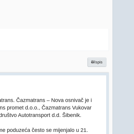
Ispis
atrans. Čazmatrans – Nova osnivač je i
ans promet d.o.o., Čazmatrans Vukovar
društvo Autotransport d.d. Šibenik.
me poduzeća često se mijenjalo u 21.