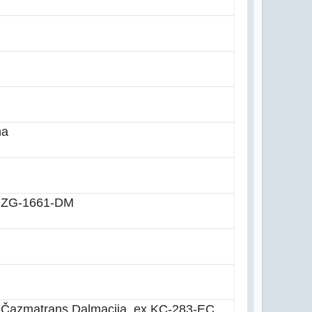
na
 ZG-1661-DM
 Čazmatrans Dalmacija, ex KC-283-EC