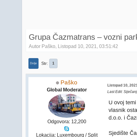
Grupa Čazmatrans – vozni park
Autor Paško, Listopad 10, 2021, 03:51:42
Str
1
Dolje
Paško
Listopad 10, 202
Global Moderator
Last Edit
: Siječan
U ovoj temi
vlasnik ost
d.o.o. i Ča
Odgovora: 12,200
Sjedište Ča
Lokacija: Luxembourg / Split