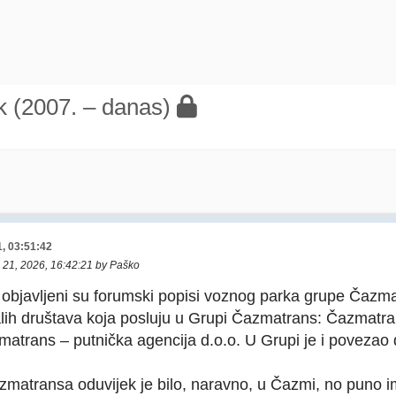
 (2007. – danas)
1, 03:51:42
j 21, 2026, 16:42:21 by Paško
 objavljeni su forumski popisi voznog parka grupe Čazm
alih društava koja posluju u Grupi Čazmatrans: Čazmatr
zmatrans – putnička agencija d.o.o. U Grupi je i povezao 
zmatransa oduvijek je bilo, naravno, u Čazmi, no puno i