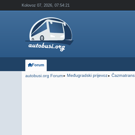
Kolovoz 07, 2026, 07:54:21
Forum
Međugradski prijevoz
Čazmatrans
autobusi.org Forum
►
►