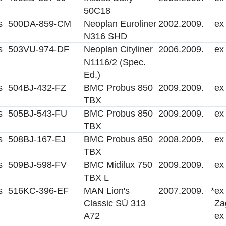
50C18
s
500
DA-859-CM
Neoplan Euroliner
2002.
2009.
ex
N316 SHD
s
503
VU-974-DF
Neoplan Cityliner
2006.
2009.
ex
N1116/2 (Spec.
Ed.)
s
504
BJ-432-FZ
BMC Probus 850
2009.
2009.
ex
TBX
s
505
BJ-543-FU
BMC Probus 850
2009.
2009.
ex
TBX
s
508
BJ-167-EJ
BMC Probus 850
2008.
2009.
ex
TBX
s
509
BJ-598-FV
BMC Midilux 750
2009.
2009.
ex
TBX L
s
516
KC-396-EF
MAN Lion's
2007.
2009.
*
ex
Classic SÜ 313
Za
A72
ex