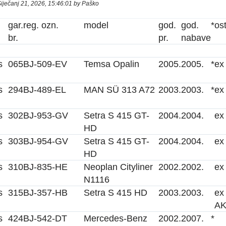
Siječanj 21, 2026, 15:46:01 by Paško
gar.
reg. ozn.
model
god.
god.
*
os
br.
pr.
nabave
s
065
BJ-509-EV
Temsa Opalin
2005.
2005.
*
ex
s
294
BJ-489-EL
MAN SÜ 313 A72
2003.
2003.
*
ex
s
302
BJ-953-GV
Setra S 415 GT-
2004.
2004.
ex
HD
s
303
BJ-954-GV
Setra S 415 GT-
2004.
2004.
ex
HD
s
310
BJ-835-HE
Neoplan Cityliner
2002.
2002.
ex
N1116
s
315
BJ-357-HB
Setra S 415 HD
2003.
2003.
ex
A
s
424
BJ-542-DT
Mercedes-Benz
2002.
2007.
*