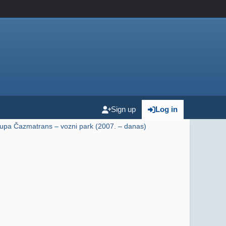
Sign up
Log in
upa Čazmatrans – vozni park (2007. – danas)