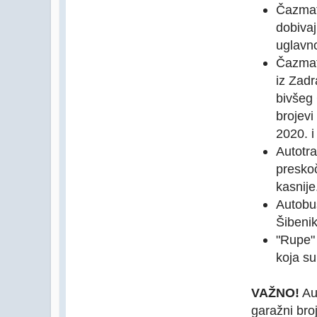
Čazmat
dobivaj
uglavn
Čazmat
iz Zadr
bivšeg 
brojevi
2020. 
Autotra
presko
kasnije
Autobus
Šibenik
"Rupe" 
koja s
VAŽNO!
Aut
garažni bro