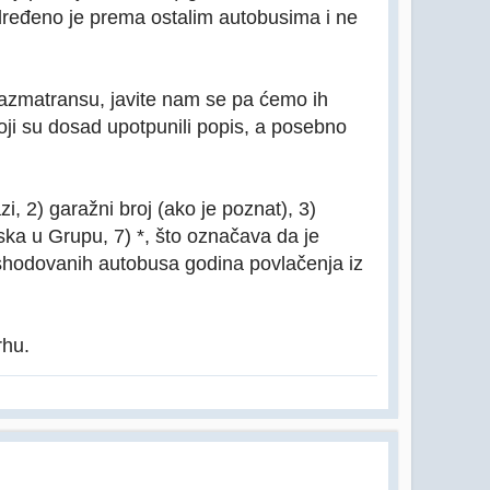
dređeno je prema ostalim autobusima i ne
azmatransu, javite nam se pa ćemo ih
koji su dosad upotpunili popis, a posebno
, 2) garažni broj (ako je poznat), 3)
ska u Grupu, 7) *, što označava da je
shodovanih autobusa godina povlačenja iz
rhu.