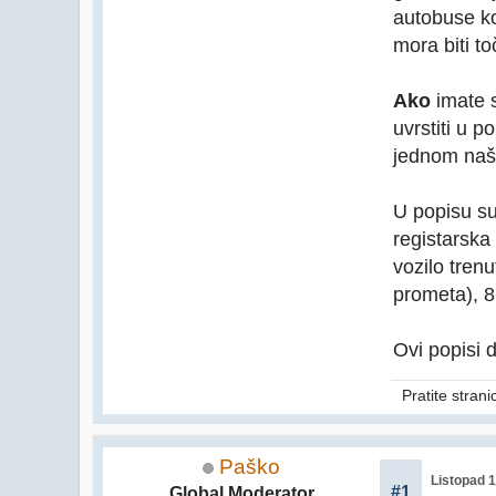
autobuse ko
mora biti to
Ako
imate s
uvrstiti u 
jednom naš
U popisu su
registarska
vozilo tren
prometa), 8
Ovi popisi 
Pratite stran
Paško
Listopad 1
#1
Global Moderator