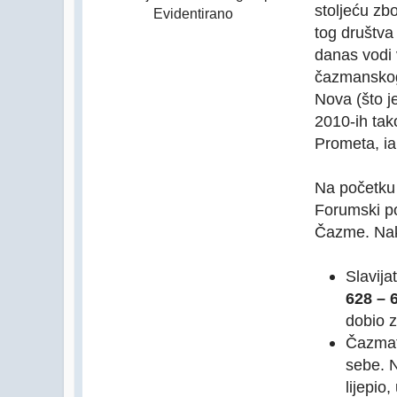
stoljeću zb
Evidentirano
tog društva
danas vodi 
čazmanskog
Nova (što j
2010-ih tak
Prometa, iak
Na početku 
Forumski po
Čazme. Nako
Slavija
628 – 
dobio 
Čazmatr
sebe. 
lijepio