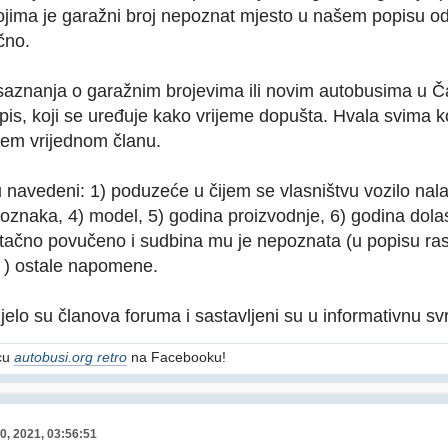
jima je garažni broj nepoznat mjesto u našem popisu o
čno.
aznanja o garažnim brojevima ili novim autobusima u Č
popis, koji se uređuje kako vrijeme dopušta. Hvala svima 
em vrijednom članu.
 navedeni: 1) poduzeće u čijem se vlasništvu vozilo nalazi
 oznaka, 4) model, 5) godina proizvodnje, 6) godina dola
utačno povučeno i sudbina mu je nepoznata (u popisu ra
 ) ostale napomene.
djelo su članova foruma i sastavljeni su u informativnu sv
icu
autobusi.org retro
na Facebooku!
0, 2021, 03:56:51