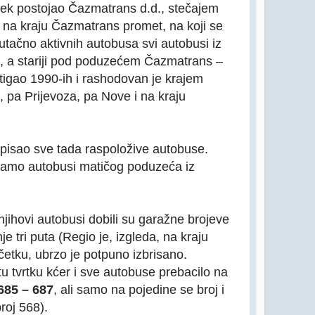
vijek postojao Čazmatrans d.d., stečajem
 na kraju Čazmatrans promet, na koji se
utačno aktivnih autobusa svi autobusi iz
 a stariji pod poduzećem Čazmatrans –
stigao 1990-ih i rashodovan je krajem
, pa Prijevoza, pa Nove i na kraju
pisao sve tada raspoložive autobuse.
 samo autobusi matičog poduzeća iz
njihovi autobusi dobili su garažne brojeve
 tri puta (Regio je, izgleda, na kraju
četku, ubrzo je potpuno izbrisano.
 tvrtku kćer i sve autobuse prebacilo na
685 – 687
, ali samo na pojedine se broj i
roj 568).