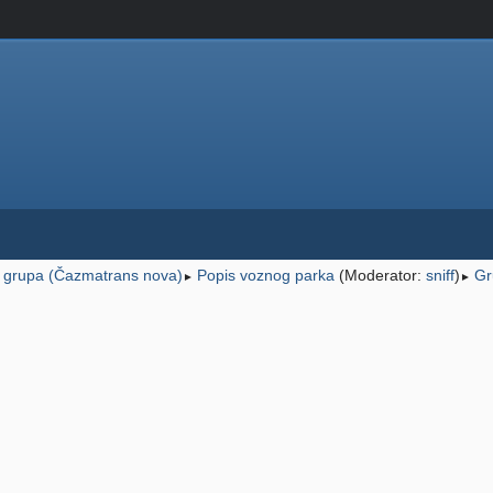
 grupa (Čazmatrans nova)
Popis voznog parka
(Moderator:
sniff
)
Gr
►
►