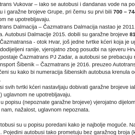
rans Vukovar – Iako se autobusi i dandanas vode na p
u i garažne brojeve Grupe, pri čemu su prvi bili
700 – 74
om ne upotrebljavaju.
rans Dalmacija – Čazmatrans Dalmacija nastao je 2011. 
a. Autobusi Dalmacije 2015. dobili su garažne brojeve
81
Čazmatransa - otok Hvar, još jedne tvrtke kćeri koja je
 dodijeljeni ranije, vjerojatno zbog posudbi na sjeveru 
i postaje Čazmatrans PJ Zadar, a autobusi se prebacuju
nsport Šibenik – Čazmatrans je 2016. preuzeo Autotrans
čeni su kako bi numeracija šibenskih autobusa krenula 
.
i svih tvrtki kćeri nastavljaju dobivati garažne brojeve
) uglavnom ne upotrebljavaju.
u popisu (nepoznate garažne brojeve) vjerojatno dijelom
u nam, nažalost, uglavnom nepoznata.
obusi su u popisu poredani kako je najbolje moguće. Na
j. Pojedini autobusi tako prometuju bez garažnog broja (