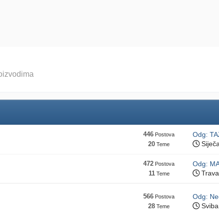
roizvodima
446
Odg: TAZ
Postova
Siječa
20
Teme
472
Odg: M
Postova
Trava
11
Teme
566
Odg: Ne
Postova
Sviba
28
Teme