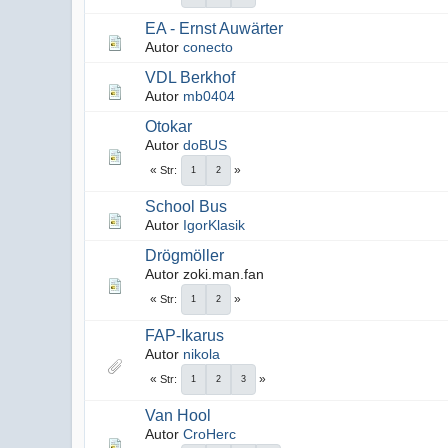
EA - Ernst Auwärter
Autor
conecto
VDL Berkhof
Autor
mb0404
Otokar
Autor
doBUS
Str
1
2
School Bus
Autor
IgorKlasik
Drögmöller
Autor zoki.man.fan
Str
1
2
FAP-Ikarus
Autor
nikola
Str
1
2
3
Van Hool
Autor
CroHerc