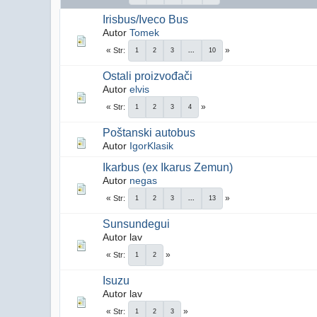
Irisbus/Iveco Bus
Autor
Tomek
Str
1
2
3
...
10
Ostali proizvođači
Autor
elvis
Str
1
2
3
4
Poštanski autobus
Autor
IgorKlasik
Ikarbus (ex Ikarus Zemun)
Autor
negas
Str
1
2
3
...
13
Sunsundegui
Autor lav
Str
1
2
Isuzu
Autor lav
Str
1
2
3