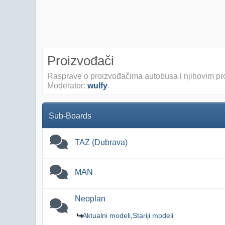
Proizvođači
Rasprave o proizvođačima autobusa i njihovim p
Moderator:
wulfy
.
Sub-Boards
TAZ (Dubrava)
MAN
Neoplan
Aktualni modeli
Stariji modeli