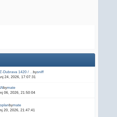
-Dubrava 1420 / ...
by
sniff
nj 24, 2026, 17:07:31
AN
by
mate
nj 06, 2026, 21:50:04
oplan
by
mate
nj 20, 2026, 21:47:41