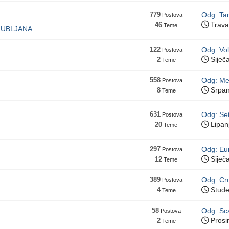
779
Odg: Ta
Postova
Trava
46
Teme
LJUBLJANA
122
Odg: Vo
Postova
Siječa
2
Teme
558
Odg: Me
Postova
Srpan
8
Teme
631
Odg: Se
Postova
Lipanj
20
Teme
297
Odg: Eur
Postova
Siječa
12
Teme
389
Odg: Cro
Postova
Stude
4
Teme
58
Odg: Sca
Postova
Prosi
2
Teme