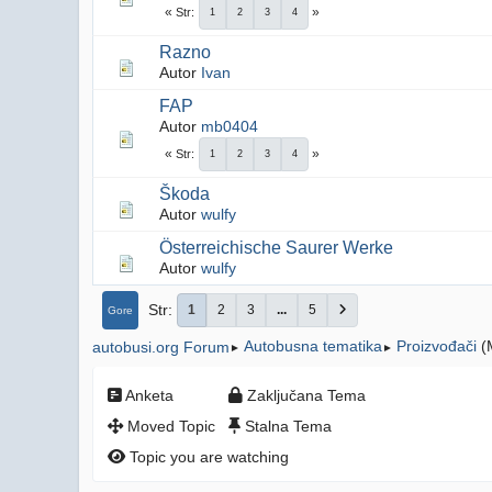
Str
1
2
3
4
Razno
Autor
Ivan
FAP
Autor
mb0404
Str
1
2
3
4
Škoda
Autor
wulfy
Österreichische Saurer Werke
Autor
wulfy
Str
1
2
3
...
5
Gore
Autobusna tematika
Proizvođači
(
autobusi.org Forum
►
►
Anketa
Zaključana Tema
Moved Topic
Stalna Tema
Topic you are watching