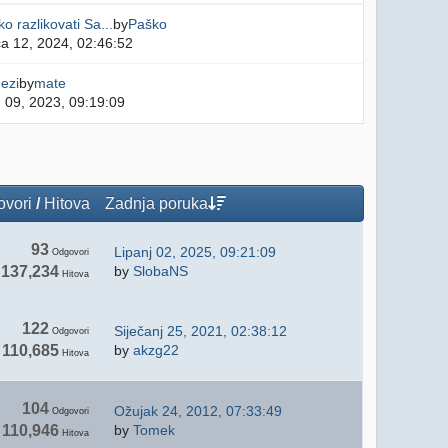
o razlikovati Sa...
by
Paško
ča 12, 2024, 02:46:52
ezi
by
mate
 09, 2023, 09:19:09
vori
/
Hitova
Zadnja poruka
93
Lipanj 02, 2025, 09:21:09
Odgovori
137,234
by
SlobaNS
Hitova
122
Siječanj 25, 2021, 02:38:12
Odgovori
110,685
by
akzg22
Hitova
104
Ožujak 24, 2012, 07:33:49
Odgovori
110,946
by
Tomek
Hitova