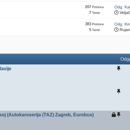
207
Odg: Kak
Postova
Velja
7
Teme
383
Odg: Kin
Postova
Rujan
5
Teme
Odgo
lavije
koj (Autokaroserija (TAZ) Zagreb, Eurobus)