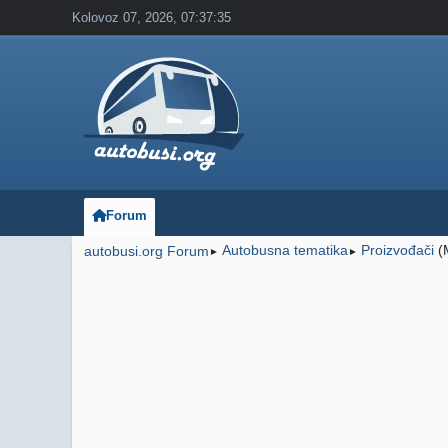
Kolovoz 07, 2026, 07:37:35
Forum
Autobusna tematika
Proizvođači
(
autobusi.org Forum
►
►