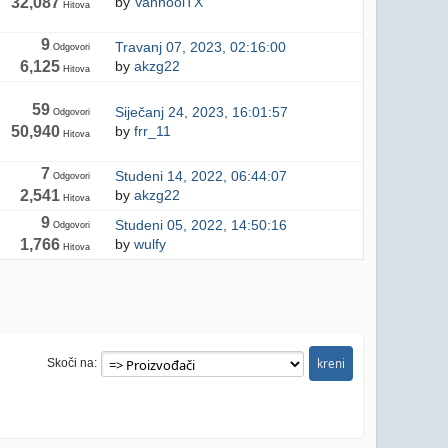
32,087
by
VanhoolTX
Hitova
9
Travanj 07, 2023, 02:16:00
Odgovori
6,125
by
akzg22
Hitova
59
Siječanj 24, 2023, 16:01:57
Odgovori
50,940
by
frr_11
Hitova
7
Studeni 14, 2022, 06:44:07
Odgovori
2,541
by
akzg22
Hitova
9
Studeni 05, 2022, 14:50:16
Odgovori
1,766
by
wulfy
Hitova
Skoči na