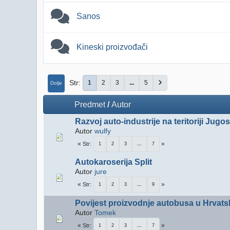
Sanos
Kineski proizvođači
Str
1
2
3
...
5
Dolje
Predmet
/
Autor
Razvoj auto-industrije na teritoriji Jugos
Autor
wulfy
Str
1
2
3
...
7
Autokaroserija Split
Autor
jure
Str
1
2
3
...
9
Povijest proizvodnje autobusa u Hrvats
Autor
Tomek
Str
1
2
3
...
7