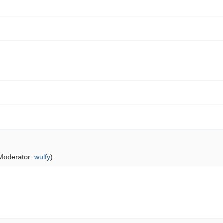
Moderator:
wulfy
)