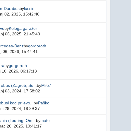
m-Durabus
by
lussin
nj 02, 2025, 15:42:46
lvo
by
Kolega garažer
nj 06, 2025, 21:45:40
rcedes-Benz
by
gorgoroth
j 06, 2026, 15:44:41
tra
by
gorgoroth
 10, 2026, 06:17:13
obus (Zagreb, So...
by
Mile7
nj 03, 2024, 17:58:02
busi kod prijevo...
by
Paško
ni 28, 2024, 18:29:37
nia (Touring, Om...
by
mate
nac 26, 2025, 19:41:17