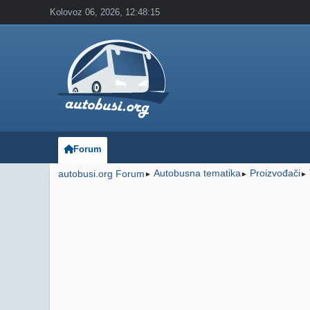
Kolovoz 06, 2026, 12:48:15
Forum
Autobusna tematika
Proizvođači
autobusi.org Forum
►
►
►