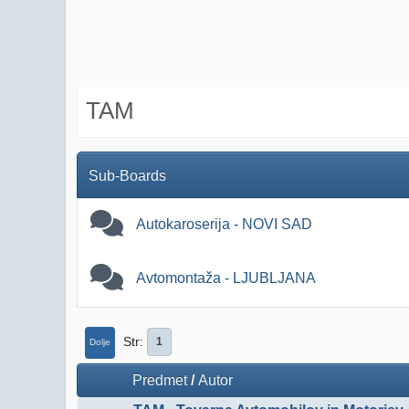
TAM
Sub-Boards
Autokaroserija - NOVI SAD
Avtomontaža - LJUBLJANA
Str
1
Dolje
Predmet
/
Autor