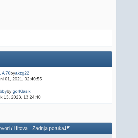
1 A 70
by
akzg22
ni 01, 2021, 02:40:55
bby
by
IgorKlasik
k 13, 2023, 13:24:40
vori
/
Hitova
Zadnja poruka