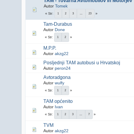
TAM - Tovarna Avtomobilov in Motorjev
Autor
Tomek
Str
1
2
3
...
23
Tam-Durabus
Autor
Done
Str
1
2
M.P.P.
Autor
akzg22
Posljednji TAM autobusi u Hrvatskoj
Autor
peron24
Avtoradgona
Autor
wulfy
Str
1
2
TAM općenito
Autor
Ivan
Str
1
2
3
...
7
TVM
Autor
akzg22