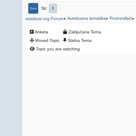
Str
1
Gore
Autobusna tematika
Proizvođači
autobusi.org Forum
►
►
►
Anketa
Zaključana Tema
Moved Topic
Stalna Tema
Topic you are watching