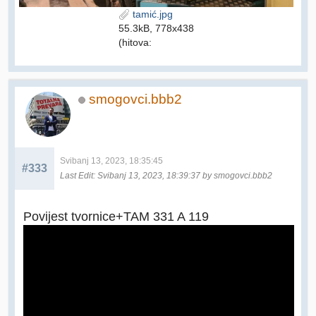
tamić.jpg
55.3kB, 778x438
(hitova:
smogovci.bbb2
Svibanj 13, 2023, 18:35:45
#333
Last Edit
: Svibanj 13, 2023, 18:39:37 by smogovci.bbb2
Povijest tvornice+TAM 331 A 119