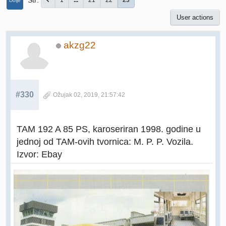
Str
1
...
21
22
23
Dolje
User actions
akzg22
#330
Ožujak 02, 2019, 21:57:42
TAM 192 A 85 PS, karoseriran 1998. godine u
jednoj od TAM-ovih tvornica: M. P. P. Vozila.
Izvor: Ebay