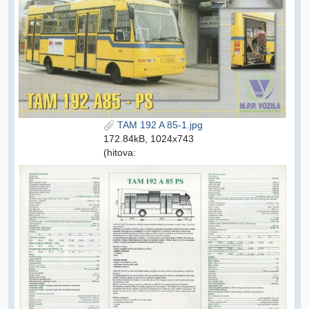
TAM 192 A 85-1.jpg
172.84kB, 1024x743
(hitova: