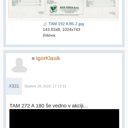
TAM 192 A 85-2.jpg
143.81kB, 1024x743
(hitova:
IgorKlasik
#331
Studeni 28, 2019, 17:13:31
TAM 272 A 180 še vedno v akciji...