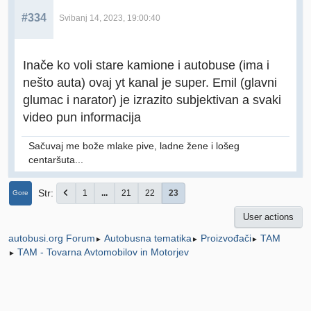
#334
Svibanj 14, 2023, 19:00:40
Inače ko voli stare kamione i autobuse (ima i
nešto auta) ovaj yt kanal je super. Emil (glavni
glumac i narator) je izrazito subjektivan a svaki
video pun informacija
Sačuvaj me bože mlake pive, ladne žene i lošeg
centaršuta...
Str
1
...
21
22
23
Gore
User actions
Autobusna tematika
Proizvođači
TAM
autobusi.org Forum
►
►
►
TAM - Tovarna Avtomobilov in Motorjev
►