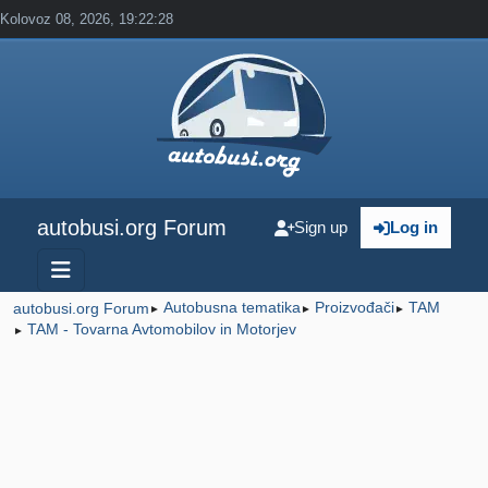
Kolovoz 08, 2026, 19:22:28
autobusi.org Forum
Sign up
Log in
Autobusna tematika
Proizvođači
TAM
autobusi.org Forum
►
►
►
TAM - Tovarna Avtomobilov in Motorjev
►