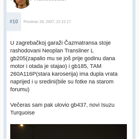
#10
Prosinac 28, 2007, 22:22:17
U zagrebačkoj garaži Čazmatransa stoje
rashodovani Neoplan Transliner L
gb205(zapalio mu se još prije godinu dana
motor i otada je stajao) i gb185, TAM
260A116P(stara karoserija) ima dupla vrata
naprijed i u sredini(bile su fotke na starom
forumu)
Večeras sam pak ulovio gb437, novi Isuzu
Turquoise