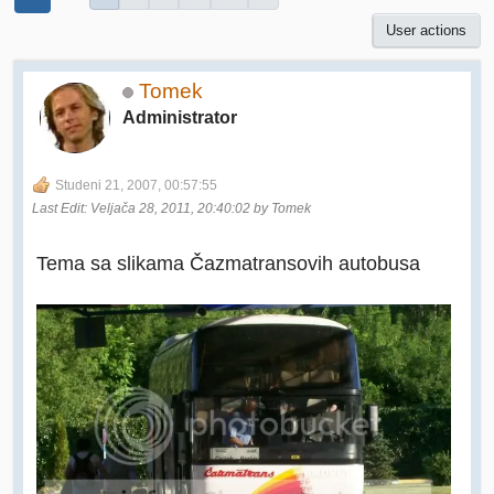
User actions
Tomek
Administrator
Studeni 21, 2007, 00:57:55
Last Edit
: Veljača 28, 2011, 20:40:02 by Tomek
Tema sa slikama Čazmatransovih autobusa