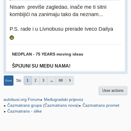
Nisam previše zagledao, inače me ti sitni
kombijići na zanimaju tako da neznam...
P.S. rade i u Livnobusu prerade Iveco Dailya
NEOPLAN - 75 YEARS moving ideas
ŠPIJUNI SU MEĐU NAMA!
Str
1
2
3
...
88
Gore
User actions
Međugradski prijevoz
autobusi.org Forum
►
Čazmatrans grupa (Čazmatrans nova)
Čazmatrans promet
►
►
Čazmatrans - slike
►