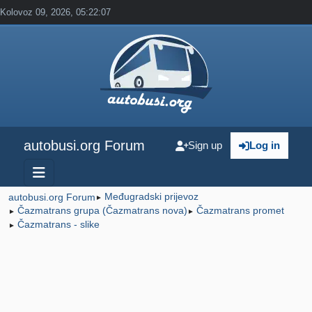
Kolovoz 09, 2026, 05:22:07
autobusi.org Forum
Sign up
Log in
Međugradski prijevoz
autobusi.org Forum
►
Čazmatrans grupa (Čazmatrans nova)
Čazmatrans promet
►
►
Čazmatrans - slike
►