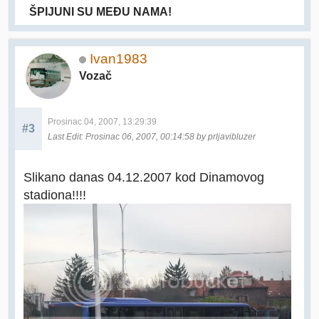
ŠPIJUNI SU MEĐU NAMA!
Ivan1983
Vozač
Prosinac 04, 2007, 13:29:39
#3
Last Edit
: Prosinac 06, 2007, 00:14:58 by prljavibluzer
Slikano danas 04.12.2007 kod Dinamovog
stadiona!!!!