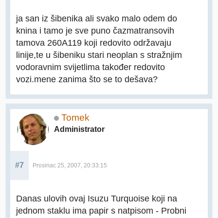
ja san iz šibenika ali svako malo odem do
knina i tamo je sve puno čazmatransovih
tamova 260A119 koji redovito održavaju
linije,te u šibeniku stari neoplan s stražnjim
vodoravnim svijetlima također redovito
vozi.mene zanima što se to dešava?
Tomek
Administrator
#7
Prosinac 25, 2007, 20:33:15
Danas ulovih ovaj Isuzu Turquoise koji na
jednom staklu ima papir s natpisom - Probni