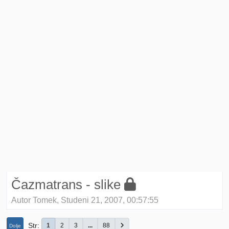
Čazmatrans - slike
Autor Tomek, Studeni 21, 2007, 00:57:55
Str
1
2
3
...
88
Dolje