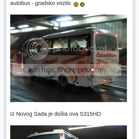
autobus - gradsko vozilo
Iz Novog Sada je došla ova S315HD