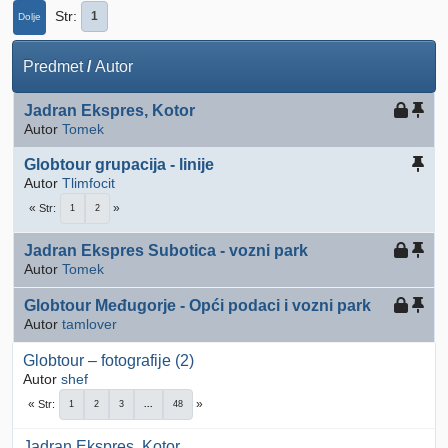
Str
1
Dolje
Predmet
/
Autor
Jadran Ekspres, Kotor
Autor
Tomek
Globtour grupacija - linije
Autor
Tlimfocit
Str
1
2
Jadran Ekspres Subotica - vozni park
Autor
Tomek
Globtour Međugorje - Opći podaci i vozni park
Autor
tamlover
Globtour – fotografije (2)
Autor
shef
Str
1
2
3
...
48
Jadran Ekspres, Kotor