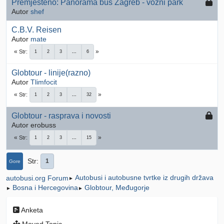
Premješteno: Panorama bus Zagreb - vozni park
Autor
shef
C.B.V. Reisen
Autor
mate
Str
1
2
3
...
6
Globtour - linije(razno)
Autor
Tlimfocit
Str
1
2
3
...
32
Globtour - rasprava i novosti
Autor erobuss
Str
1
2
3
...
15
Str
1
Gore
Autobusi i autobusne tvrtke iz drugih država
autobusi.org Forum
►
Bosna i Hercegovina
Globtour, Međugorje
►
►
Anketa