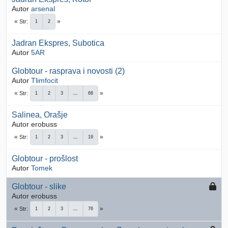
Autor
arsenal
Str
1
2
Jadran Ekspres, Subotica
Autor
5AR
Globtour - rasprava i novosti (2)
Autor
Tlimfocit
Str
1
2
3
...
68
Salinea, Orašje
Autor erobuss
Str
1
2
3
...
19
Globtour - prošlost
Autor
Tomek
Globtour - slike
Autor erobuss
Str
1
2
3
...
76