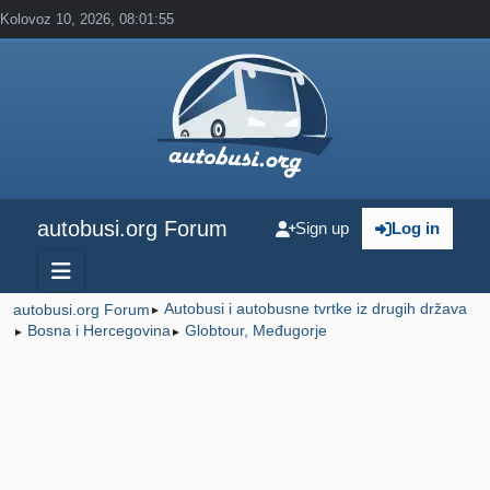
Kolovoz 10, 2026, 08:01:55
autobusi.org Forum
Sign up
Log in
Autobusi i autobusne tvrtke iz drugih država
autobusi.org Forum
►
Bosna i Hercegovina
Globtour, Međugorje
►
►