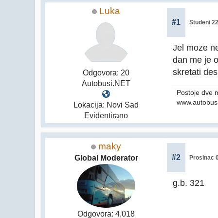
Luka
#1
Studeni 22
Jel moze ne
dan me je 
skretati de
Odgovora: 20
Autobusi.NET
Postoje dve m
www.autobusi
Lokacija: Novi Sad
Evidentirano
maky
#2
Global Moderator
Prosinac 0
g.b. 321
Odgovora: 4,018