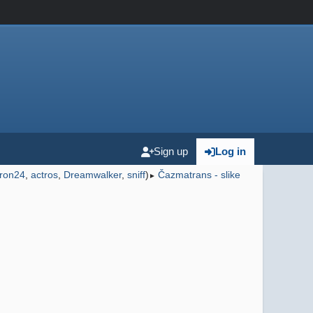
Sign up
Log in
ron24
,
actros
,
Dreamwalker
,
sniff
)
Čazmatrans - slike
►