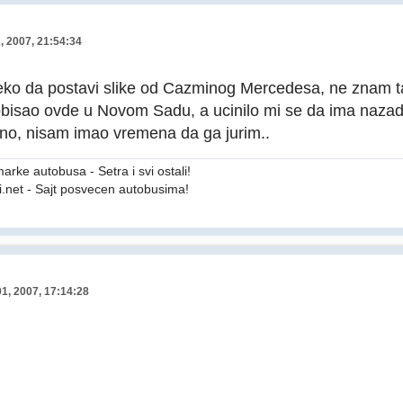
, 2007, 21:54:34
ko da postavi slike od Cazminog Mercedesa, ne znam tac
obisao ovde u Novom Sadu, a ucinilo mi se da ima naza
sno, nisam imao vremena da ga jurim..
arke autobusa - Setra i svi ostali!
.net - Sajt posvecen autobusima!
1, 2007, 17:14:28