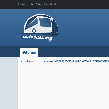
Kolovoz 07, 2026, 17:24:54
Forum
Međugradski prijevoz
Čazmatrans
autobusi.org Forum
►
►