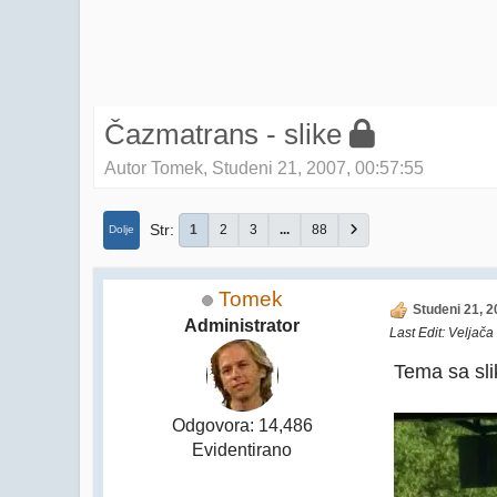
Čazmatrans - slike
Autor Tomek, Studeni 21, 2007, 00:57:55
Str
1
2
3
...
88
Dolje
Tomek
Studeni 21, 2
Administrator
Last Edit
: Veljač
Tema sa sl
Odgovora: 14,486
Evidentirano