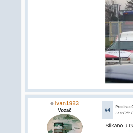
Ivan1983
Prosinac 0
#4
Vozač
Last Edit
: 
Slikano u G