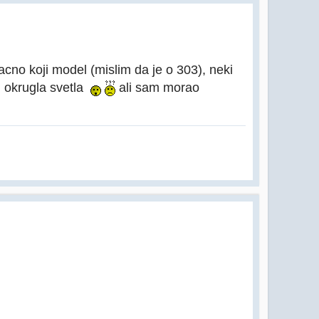
no koji model (mislim da je o 303), neki
d okrugla svetla
ali sam morao