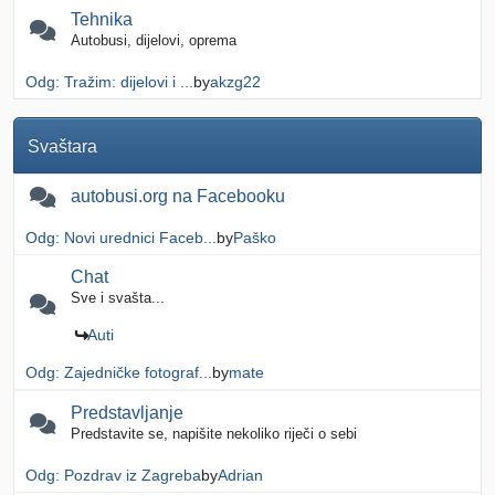
Tehnika
Autobusi, dijelovi, oprema
Odg: Tražim: dijelovi i ...
by
akzg22
Svaštara
autobusi.org na Facebooku
Odg: Novi urednici Faceb...
by
Paško
Chat
Sve i svašta...
Auti
Odg: Zajedničke fotograf...
by
mate
Predstavljanje
Predstavite se, napišite nekoliko riječi o sebi
Odg: Pozdrav iz Zagreba
by
Adrian