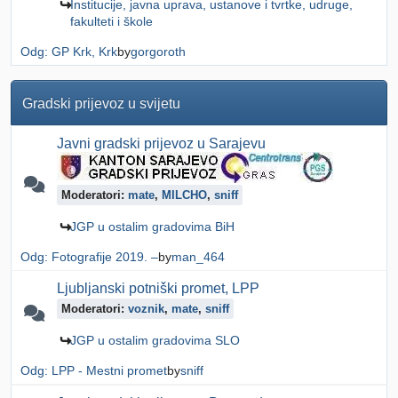
Institucije, javna uprava, ustanove i tvrtke, udruge,
fakulteti i škole
Odg: GP Krk, Krk
by
gorgoroth
Gradski prijevoz u svijetu
Javni gradski prijevoz u Sarajevu
Moderatori:
mate
,
MILCHO
,
sniff
JGP u ostalim gradovima BiH
Odg: Fotografije 2019. –
by
man_464
Ljubljanski potniški promet, LPP
Moderatori:
voznik
,
mate
,
sniff
JGP u ostalim gradovima SLO
Odg: LPP - Mestni promet
by
sniff