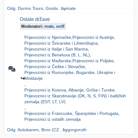
Odg: Durmo Tours, Gostiv...
by
mate
Ostale države
Moderatori:
mate
,
sniff
Prijevoznici iz Njemačke
Prijevoznici iz Austrije
Prijevoznici iz Švicarske i Lihtenštajna
Prijevoznici iz Italije i San Marina
Prijevoznici iz Beneluxa (B, L, NL)
Prijevoznici iz Mađarske
Prijevoznici iz Poljske
Prijevoznici iz Češke i Slovačke
Prijevoznici iz Rumunjske, Bugarske, Ukrajine i
Moldavije
Prijevoznici iz Kosova, Albanije, Grčke i Turske
Prijevoznici iz Skandinavije (DK, N, S, FIN) i baltičkih
zemalja (EST, LT, LV)
Prijevoznici iz Francuske, Španjolske i Portugala
Prijevoznici iz ostalih zemalja
Odg: Autokarem, Brno (CZ...
by
gorgoroth