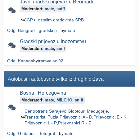
Javni gradski prijevoz u Beogradu
Moderatori:
mate
,
sniff
JGP u ostalim gradovima SRB
Odg: Beograd - gradski p...
by
mate
Gradski prijevoz u inozemstvu
Moderatori:
mate
,
sniff
Odg: Kanada
by
tramvajac 92
Autobusi i autobusne tvrtke iz drugih država
Bosna i Hercegovina
Moderatori:
mate
,
MILCHO
,
sniff
Centrotrans Sarajevo
Globtour, Međugorje
Transturist, Tuzla
Prijevoznici A - D
Prijevoznici E - K
Prijevoznici L - P
Prijevoznici R - Z
Odg: Globtour – fotograf...
by
mate