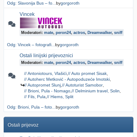
Odg: Slavonija Bus – fo...
by
gorgoroth
Vincek
Moderatori:
mate
,
peron24
,
actros
,
Dreamwalker
,
sniff
Odg: Vincek – fotografi...
by
gorgoroth
Ostali linijski prijevoznici
Moderatori:
mate
,
peron24
,
actros
,
Dreamwalker
,
sniff
// Antoniotours, Vlašići
// Auto promet Sisak
// Autoherc Metković - Autopoduzeće Imotski
// Autopromet Slunj
// Autoturist Samobor
// Brioni, Pula - Nomago
// Delminium travel, Solin
// Fils, Pula
// Hiems, Split
Odg: Brioni, Pula – foto...
by
gorgoroth
Ostali prijevoz