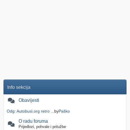
Info sekcija
Obavijesti
Odg: Autobusi.org retro ...
by
Paško
O radu foruma
Prijedlozi, pohvale i pritužbe