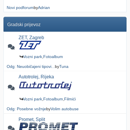
Novi podforum
by
Adrian
Gradski prijevoz
ZET, Zagreb
Vozni park
Fotoalbum
Odg: Neuobičajeni tipovi...
by
Tuna
Autotrolej, Rijeka
Vozni park
Fotoalbum
Filmići
Odg: Posebne vožnje
by
Volim autobuse
Promet, Split