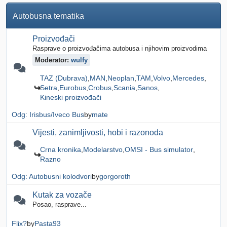
Autobusna tematika
Proizvođači
Rasprave o proizvođačima autobusa i njihovim proizvodima
Moderator:
wulfy
TAZ (Dubrava)
MAN
Neoplan
TAM
Volvo
Mercedes
Setra
Eurobus
Crobus
Scania
Sanos
Kineski proizvođači
Odg: Irisbus/Iveco Bus
by
mate
Vijesti, zanimljivosti, hobi i razonoda
Crna kronika
Modelarstvo
OMSI - Bus simulator
Razno
Odg: Autobusni kolodvori
by
gorgoroth
Kutak za vozače
Posao, rasprave...
Flix?
by
Pasta93