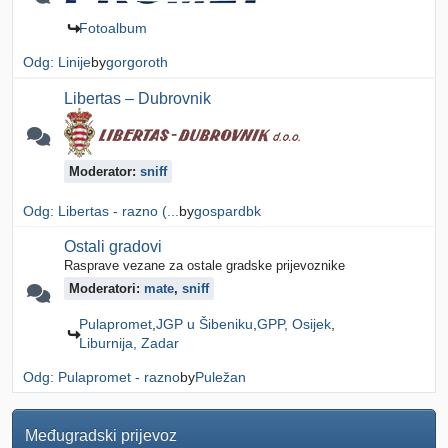
Fotoalbum
Odg: Linije
by
gorgoroth
Libertas – Dubrovnik
Moderator:
sniff
Odg: Libertas - razno (...
by
gospardbk
Ostali gradovi
Rasprave vezane za ostale gradske prijevoznike
Moderatori:
mate
,
sniff
Pulapromet
JGP u Šibeniku
GPP, Osijek
Liburnija, Zadar
Odg: Pulapromet - razno
by
Puležan
Međugradski prijevoz