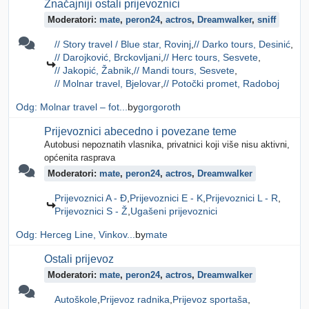
Značajniji ostali prijevoznici
Moderatori:
mate
,
peron24
,
actros
,
Dreamwalker
,
sniff
// Story travel / Blue star, Rovinj
// Darko tours, Desinić
// Darojković, Brckovljani
// Herc tours, Sesvete
// Jakopić, Žabnik
// Mandi tours, Sesvete
// Molnar travel, Bjelovar
// Potočki promet, Radoboj
Odg: Molnar travel – fot...
by
gorgoroth
Prijevoznici abecedno i povezane teme
Autobusi nepoznatih vlasnika, privatnici koji više nisu aktivni,
općenita rasprava
Moderatori:
mate
,
peron24
,
actros
,
Dreamwalker
Prijevoznici A - Đ
Prijevoznici E - K
Prijevoznici L - R
Prijevoznici S - Ž
Ugašeni prijevoznici
Odg: Herceg Line, Vinkov...
by
mate
Ostali prijevoz
Moderatori:
mate
,
peron24
,
actros
,
Dreamwalker
Autoškole
Prijevoz radnika
Prijevoz sportaša