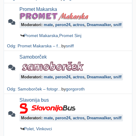
Promet Makarska
Moderatori:
mate
,
peron24
,
actros
,
Dreamwalker
,
sniff
Promet Makarska
Promet Sinj
Odg: Promet Makarska – f...
by
sniff
Samoborček
Moderatori:
mate
,
peron24
,
actros
,
Dreamwalker
,
sniff
Odg: Samoborček – fotogr...
by
gorgoroth
Slavonija bus
Moderatori:
mate
,
peron24
,
actros
,
Dreamwalker
,
sniff
Polet, Vinkovci