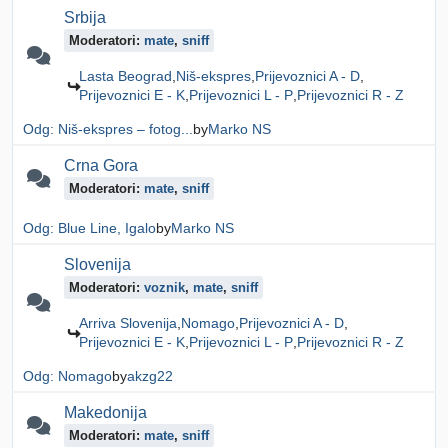
Srbija
Moderatori:
mate
,
sniff
Lasta Beograd
Niš-ekspres
Prijevoznici A - D
Prijevoznici E - K
Prijevoznici L - P
Prijevoznici R - Z
Odg: Niš-ekspres – fotog...
by
Marko NS
Crna Gora
Moderatori:
mate
,
sniff
Odg: Blue Line, Igalo
by
Marko NS
Slovenija
Moderatori:
voznik
,
mate
,
sniff
Arriva Slovenija
Nomago
Prijevoznici A - D
Prijevoznici E - K
Prijevoznici L - P
Prijevoznici R - Z
Odg: Nomago
by
akzg22
Makedonija
Moderatori:
mate
,
sniff