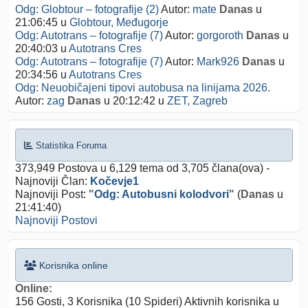
Odg: Globtour – fotografije (2)
Autor:
mate
Danas
u
21:06:45
u
Globtour, Međugorje
Odg: Autotrans – fotografije (7)
Autor:
gorgoroth
Danas
u
20:40:03
u
Autotrans Cres
Odg: Autotrans – fotografije (7)
Autor:
Mark926
Danas
u
20:34:56
u
Autotrans Cres
Odg: Neuobičajeni tipovi autobusa na linijama 2026.
Autor:
zag
Danas
u 20:12:42
u
ZET, Zagreb
Statistika Foruma
373,949 Postova u 6,129 tema od 3,705 člana(ova) -
Najnoviji Član:
Kočevje1
Najnoviji Post:
"
Odg: Autobusni kolodvori
"
(
Danas
u
21:41:40)
Najnoviji Postovi
Korisnika online
Online:
156 Gosti, 3 Korisnika (10 Spideri) Aktivnih korisnika u