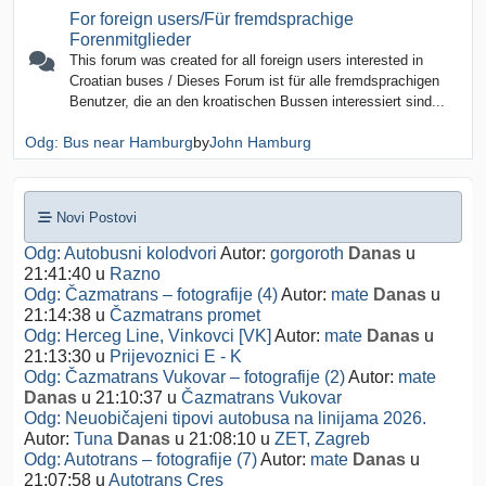
For foreign users/Für fremdsprachige
Forenmitglieder
This forum was created for all foreign users interested in
Croatian buses / Dieses Forum ist für alle fremdsprachigen
Benutzer, die an den kroatischen Bussen interessiert sind...
Odg: Bus near Hamburg
by
John Hamburg
Novi Postovi
Odg: Autobusni kolodvori
Autor:
gorgoroth
Danas
u
21:41:40
u
Razno
Odg: Čazmatrans – fotografije (4)
Autor:
mate
Danas
u
21:14:38
u
Čazmatrans promet
Odg: Herceg Line, Vinkovci [VK]
Autor:
mate
Danas
u
21:13:30
u
Prijevoznici E - K
Odg: Čazmatrans Vukovar – fotografije (2)
Autor:
mate
Danas
u 21:10:37
u
Čazmatrans Vukovar
Odg: Neuobičajeni tipovi autobusa na linijama 2026.
Autor:
Tuna
Danas
u 21:08:10
u
ZET, Zagreb
Odg: Autotrans – fotografije (7)
Autor:
mate
Danas
u
21:07:58
u
Autotrans Cres