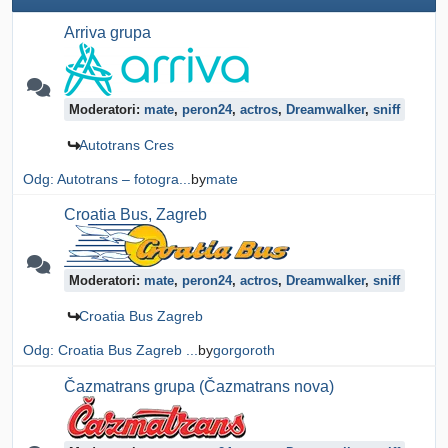
Arriva grupa
Moderatori:
mate
,
peron24
,
actros
,
Dreamwalker
,
sniff
Autotrans Cres
Odg: Autotrans – fotogra...
by
mate
Croatia Bus, Zagreb
Moderatori:
mate
,
peron24
,
actros
,
Dreamwalker
,
sniff
Croatia Bus Zagreb
Odg: Croatia Bus Zagreb ...
by
gorgoroth
Čazmatrans grupa (Čazmatrans nova)