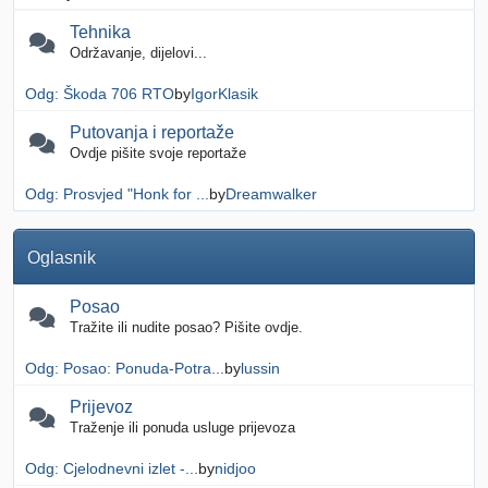
Tehnika
Održavanje, dijelovi...
Odg: Škoda 706 RTO
by
IgorKlasik
Putovanja i reportaže
Ovdje pišite svoje reportaže
Odg: Prosvjed "Honk for ...
by
Dreamwalker
Oglasnik
Posao
Tražite ili nudite posao? Pišite ovdje.
Odg: Posao: Ponuda-Potra...
by
lussin
Prijevoz
Traženje ili ponuda usluge prijevoza
Odg: Cjelodnevni izlet -...
by
nidjoo