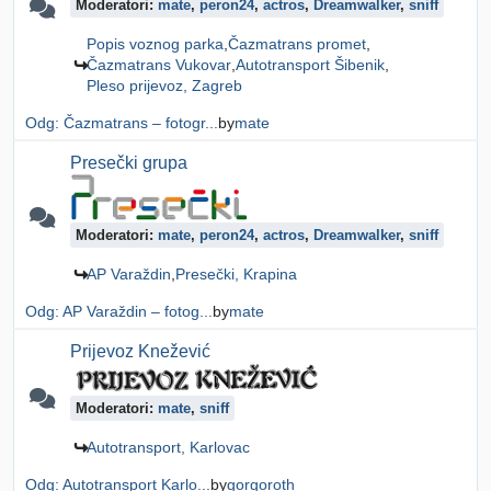
Moderatori:
mate
,
peron24
,
actros
,
Dreamwalker
,
sniff
Popis voznog parka
Čazmatrans promet
Čazmatrans Vukovar
Autotransport Šibenik
Pleso prijevoz, Zagreb
Odg: Čazmatrans – fotogr...
by
mate
Presečki grupa
Moderatori:
mate
,
peron24
,
actros
,
Dreamwalker
,
sniff
AP Varaždin
Presečki, Krapina
Odg: AP Varaždin – fotog...
by
mate
Prijevoz Knežević
Moderatori:
mate
,
sniff
Autotransport, Karlovac
Odg: Autotransport Karlo...
by
gorgoroth