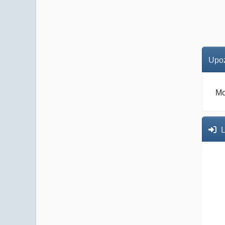
Upoz
Mo
L