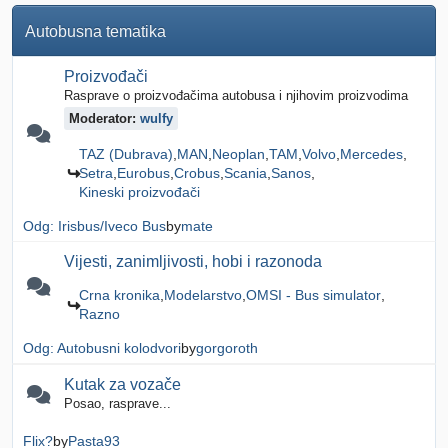
Autobusna tematika
Proizvođači
Rasprave o proizvođačima autobusa i njihovim proizvodima
Moderator:
wulfy
TAZ (Dubrava)
MAN
Neoplan
TAM
Volvo
Mercedes
Setra
Eurobus
Crobus
Scania
Sanos
Kineski proizvođači
Odg: Irisbus/Iveco Bus
by
mate
Vijesti, zanimljivosti, hobi i razonoda
Crna kronika
Modelarstvo
OMSI - Bus simulator
Razno
Odg: Autobusni kolodvori
by
gorgoroth
Kutak za vozače
Posao, rasprave...
Flix?
by
Pasta93