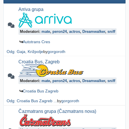
Arriva grupa
Moderatori:
mate
,
peron24
,
actros
,
Dreamwalker
,
sniff
Autotrans Cres
Odg: Gaja, Križpolje
by
gorgoroth
Croatia Bus, Zagreb
Moderatori:
mate
,
peron24
,
actros
,
Dreamwalker
,
sniff
Croatia Bus Zagreb
Odg: Croatia Bus Zagreb ...
by
gorgoroth
Čazmatrans grupa (Čazmatrans nova)