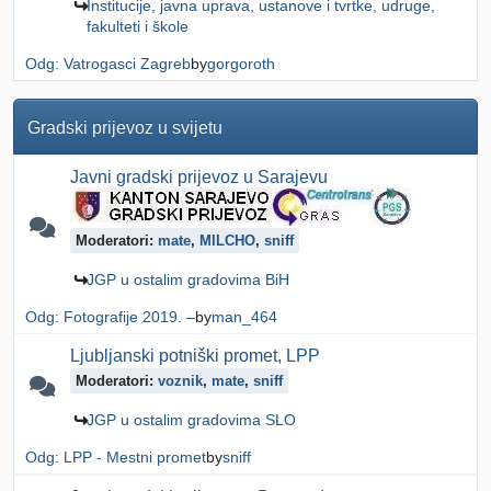
Institucije, javna uprava, ustanove i tvrtke, udruge,
fakulteti i škole
Odg: Vatrogasci Zagreb
by
gorgoroth
Gradski prijevoz u svijetu
Javni gradski prijevoz u Sarajevu
Moderatori:
mate
,
MILCHO
,
sniff
JGP u ostalim gradovima BiH
Odg: Fotografije 2019. –
by
man_464
Ljubljanski potniški promet, LPP
Moderatori:
voznik
,
mate
,
sniff
JGP u ostalim gradovima SLO
Odg: LPP - Mestni promet
by
sniff