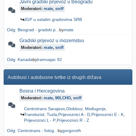
Javni gradski prijevoz u Beogradu
Moderatori:
mate
,
sniff
JGP u ostalim gradovima SRB
Odg: Beograd - gradski p...
by
mate
Gradski prijevoz u inozemstvu
Moderatori:
mate
,
sniff
Odg: Kanada
by
tramvajac 92
Autobusi i autobusne tvrtke iz drugih država
Bosna i Hercegovina
Moderatori:
mate
,
MILCHO
,
sniff
Centrotrans Sarajevo
Globtour, Međugorje
Transturist, Tuzla
Prijevoznici A - D
Prijevoznici E - K
Prijevoznici L - P
Prijevoznici R - Z
Odg: Centrotrans - fotog...
by
gorgoroth