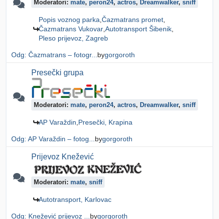
Moderatori:
mate
,
peron24
,
actros
,
Dreamwalker
,
sniff
Popis voznog parka
Čazmatrans promet
Čazmatrans Vukovar
Autotransport Šibenik
Pleso prijevoz, Zagreb
Odg: Čazmatrans – fotogr...
by
gorgoroth
Presečki grupa
Moderatori:
mate
,
peron24
,
actros
,
Dreamwalker
,
sniff
AP Varaždin
Presečki, Krapina
Odg: AP Varaždin – fotog...
by
gorgoroth
Prijevoz Knežević
Moderatori:
mate
,
sniff
Autotransport, Karlovac
Odg: Knežević prijevoz ...
by
gorgoroth