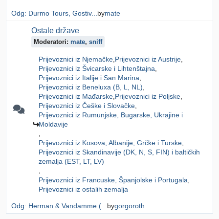
Odg: Durmo Tours, Gostiv...
by
mate
Ostale države
Moderatori:
mate
,
sniff
Prijevoznici iz Njemačke
Prijevoznici iz Austrije
Prijevoznici iz Švicarske i Lihtenštajna
Prijevoznici iz Italije i San Marina
Prijevoznici iz Beneluxa (B, L, NL)
Prijevoznici iz Mađarske
Prijevoznici iz Poljske
Prijevoznici iz Češke i Slovačke
Prijevoznici iz Rumunjske, Bugarske, Ukrajine i
Moldavije
Prijevoznici iz Kosova, Albanije, Grčke i Turske
Prijevoznici iz Skandinavije (DK, N, S, FIN) i baltičkih
zemalja (EST, LT, LV)
Prijevoznici iz Francuske, Španjolske i Portugala
Prijevoznici iz ostalih zemalja
Odg: Herman & Vandamme (...
by
gorgoroth