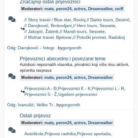
Značajniji ostali prijevoznici
Moderatori:
mate
,
peron24
,
actros
,
Dreamwalker
,
sniff
// Story travel / Blue star, Rovinj
// Darko tours, Desinić
// Darojković, Brckovljani
// Herc tours, Sesvete
// Jakopić, Žabnik
// Mandi tours, Sesvete
// Molnar travel, Bjelovar
// Potočki promet, Radoboj
Odg: Darojković – fotogr...
by
gorgoroth
Prijevoznici abecedno i povezane teme
Autobusi nepoznatih vlasnika, privatnici koji više nisu aktivni,
općenita rasprava
Moderatori:
mate
,
peron24
,
actros
,
Dreamwalker
Prijevoznici A - Đ
Prijevoznici E - K
Prijevoznici L - R
Prijevoznici S - Ž
Ugašeni prijevoznici
Odg: Ivanušić, Veliko Tr...
by
gorgoroth
Ostali prijevoz
Moderatori:
mate
,
peron24
,
actros
,
Dreamwalker
Autoškole
Prijevoz radnika
Prijevoz sportaša