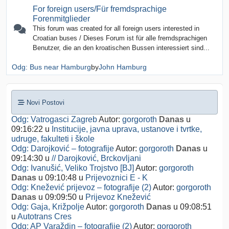
For foreign users/Für fremdsprachige
Forenmitglieder
This forum was created for all foreign users interested in
Croatian buses / Dieses Forum ist für alle fremdsprachigen
Benutzer, die an den kroatischen Bussen interessiert sind...
Odg: Bus near Hamburg
by
John Hamburg
Novi Postovi
Odg: Vatrogasci Zagreb
Autor:
gorgoroth
Danas
u
09:16:22
u
Institucije, javna uprava, ustanove i tvrtke,
udruge, fakulteti i škole
Odg: Darojković – fotografije
Autor:
gorgoroth
Danas
u
09:14:30
u
// Darojković, Brckovljani
Odg: Ivanušić, Veliko Trojstvo [BJ]
Autor:
gorgoroth
Danas
u 09:10:48
u
Prijevoznici E - K
Odg: Knežević prijevoz – fotografije (2)
Autor:
gorgoroth
Danas
u 09:09:50
u
Prijevoz Knežević
Odg: Gaja, Križpolje
Autor:
gorgoroth
Danas
u 09:08:51
u
Autotrans Cres
Odg: AP Varaždin – fotografije (2)
Autor:
gorgoroth