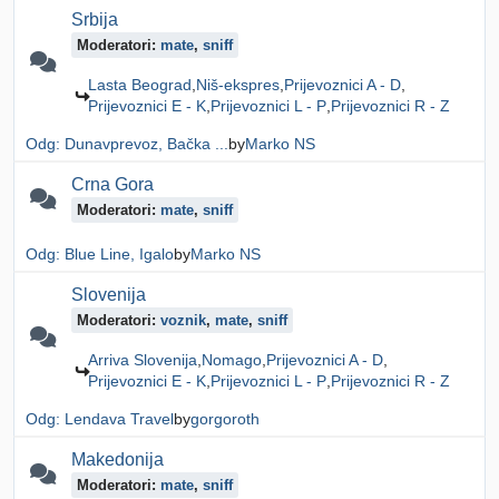
Srbija
Moderatori:
mate
,
sniff
Lasta Beograd
Niš-ekspres
Prijevoznici A - D
Prijevoznici E - K
Prijevoznici L - P
Prijevoznici R - Z
Odg: Dunavprevoz, Bačka ...
by
Marko NS
Crna Gora
Moderatori:
mate
,
sniff
Odg: Blue Line, Igalo
by
Marko NS
Slovenija
Moderatori:
voznik
,
mate
,
sniff
Arriva Slovenija
Nomago
Prijevoznici A - D
Prijevoznici E - K
Prijevoznici L - P
Prijevoznici R - Z
Odg: Lendava Travel
by
gorgoroth
Makedonija
Moderatori:
mate
,
sniff