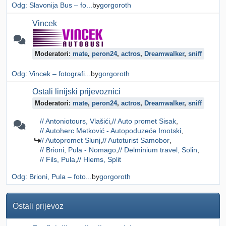
Odg: Slavonija Bus – fo...
by
gorgoroth
Vincek
Moderatori:
mate
,
peron24
,
actros
,
Dreamwalker
,
sniff
Odg: Vincek – fotografi...
by
gorgoroth
Ostali linijski prijevoznici
Moderatori:
mate
,
peron24
,
actros
,
Dreamwalker
,
sniff
// Antoniotours, Vlašići
// Auto promet Sisak
// Autoherc Metković - Autopoduzeće Imotski
// Autopromet Slunj
// Autoturist Samobor
// Brioni, Pula - Nomago
// Delminium travel, Solin
// Fils, Pula
// Hiems, Split
Odg: Brioni, Pula – foto...
by
gorgoroth
Ostali prijevoz