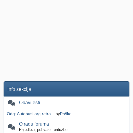
Info sekcija
Obavijesti
Odg: Autobusi.org retro ...
by
Paško
O radu foruma
Prijedlozi, pohvale i pritužbe