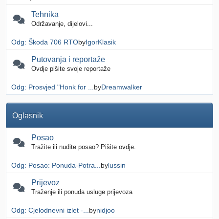
Tehnika
Održavanje, dijelovi...
Odg: Škoda 706 RTO
by
IgorKlasik
Putovanja i reportaže
Ovdje pišite svoje reportaže
Odg: Prosvjed "Honk for ...
by
Dreamwalker
Oglasnik
Posao
Tražite ili nudite posao? Pišite ovdje.
Odg: Posao: Ponuda-Potra...
by
lussin
Prijevoz
Traženje ili ponuda usluge prijevoza
Odg: Cjelodnevni izlet -...
by
nidjoo