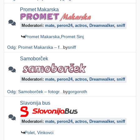
Promet Makarska
Moderatori:
mate
,
peron24
,
actros
,
Dreamwalker
,
sniff
Promet Makarska
Promet Sinj
Odg: Promet Makarska – f...
by
sniff
Samoborček
Moderatori:
mate
,
peron24
,
actros
,
Dreamwalker
,
sniff
Odg: Samoborček – fotogr...
by
gorgoroth
Slavonija bus
Moderatori:
mate
,
peron24
,
actros
,
Dreamwalker
,
sniff
Polet, Vinkovci