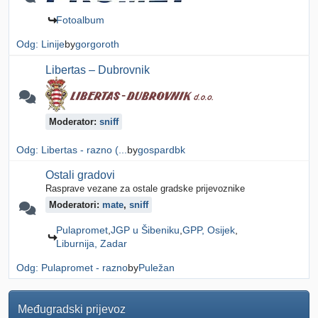
Fotoalbum
Odg: Linije
by
gorgoroth
Libertas – Dubrovnik
Moderator:
sniff
Odg: Libertas - razno (...
by
gospardbk
Ostali gradovi
Rasprave vezane za ostale gradske prijevoznike
Moderatori:
mate
,
sniff
Pulapromet
JGP u Šibeniku
GPP, Osijek
Liburnija, Zadar
Odg: Pulapromet - razno
by
Puležan
Međugradski prijevoz