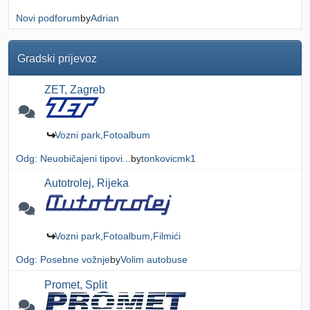
Novi podforum
by
Adrian
Gradski prijevoz
ZET, Zagreb
Vozni park
Fotoalbum
Odg: Neuobičajeni tipovi...
by
tonkovicmk1
Autotrolej, Rijeka
Vozni park
Fotoalbum
Filmići
Odg: Posebne vožnje
by
Volim autobuse
Promet, Split