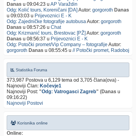
Danas
u 09:04:23
u
AP Varaždin
Odg: Kolić tours, Koreničani [DA]
Autor:
gorgoroth
Danas
u 09:03:03
u
Prijevoznici E - K
Odg: Zajedničke fotografije autobusa
Autor:
gorgoroth
Danas
u 08:57:26
u
Chat
Odg: Krizmanić tours, Brestovac [PŽ]
Autor:
gorgoroth
Danas
u 08:56:37
u
Prijevoznici E - K
Odg: Potočki promet/Vip Company – fotografije
Autor:
gorgoroth
Danas
u 08:55:45
u
// Potočki promet, Radoboj
Statistika Foruma
373,987 Postova u 6,129 tema od 3,705 člana(ova) -
Najnoviji Član:
Kočevje1
Najnoviji Post:
"
Odg: Vatrogasci Zagreb
"
(
Danas
u
09:16:22)
Najnoviji Postovi
Korisnika online
Online: