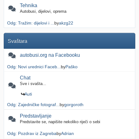
Tehnika
Autobusi, dijelovi, oprema
Odg: Tražim: dijelovi i ...
by
akzg22
Svaštara
autobusi.org na Facebooku
Odg: Novi urednici Faceb...
by
Paško
Chat
Sve i svašta...
Auti
Odg: Zajedničke fotograf...
by
gorgoroth
Predstavljanje
Predstavite se, napišite nekoliko riječi o sebi
Odg: Pozdrav iz Zagreba
by
Adrian