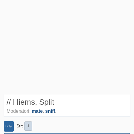
// Hiems, Split
Moderatori:
mate
,
sniff
.
Str
1
Dolje