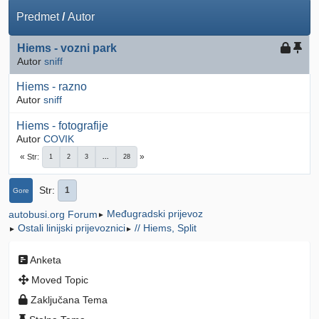
Predmet
/
Autor
Hiems - vozni park
Autor
sniff
Hiems - razno
Autor
sniff
Hiems - fotografije
Autor
COVIK
Str
1
2
3
...
28
Str
1
Gore
Međugradski prijevoz
autobusi.org Forum
►
Ostali linijski prijevoznici
// Hiems, Split
►
►
Anketa
Moved Topic
Zaključana Tema