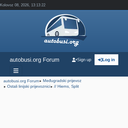
Kolovoz 08, 2026, 13:13:22
autobusi.org Forum
Sign up
Log in
Međugradski prijevoz
autobusi.org Forum
►
Ostali linijski prijevoznici
// Hiems, Split
►
►