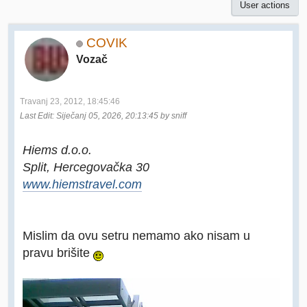
User actions
COVIK
Vozač
Travanj 23, 2012, 18:45:46
Last Edit
: Siječanj 05, 2026, 20:13:45 by sniff
Hiems d.o.o.
Split, Hercegovačka 30
www.hiemstravel.com
Mislim da ovu setru nemamo ako nisam u
pravu brišite