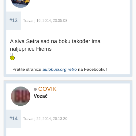
#13
Travanj 16, 2014, 23:35:08
A siva Setra sad na boku također ima
naljepnice Hiems
Pratite stranicu
autobusi.org retro
na Facebooku!
COVIK
Vozač
#14
Travanj 22, 2014, 20:13:20