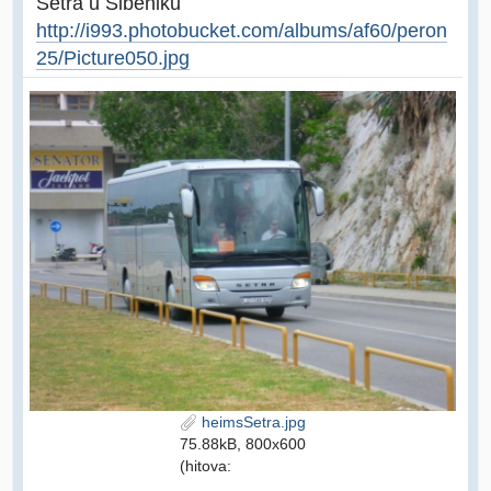
Setra u Šibeniku
http://i993.photobucket.com/albums/af60/peron
25/Picture050.jpg
heimsSetra.jpg
75.88kB, 800x600
(hitova: