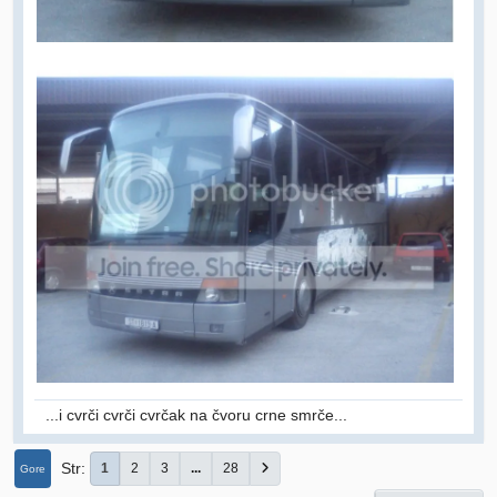
...i cvrči cvrči cvrčak na čvoru crne smrče...
Str
1
2
3
...
28
Gore