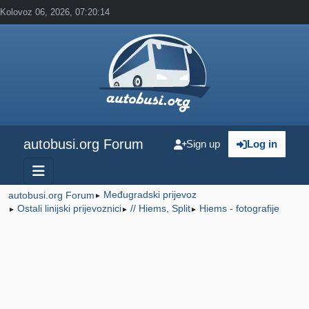
Kolovoz 06, 2026, 07:20:14
autobusi.org Forum
Sign up
Log in
Međugradski prijevoz
autobusi.org Forum
►
Ostali linijski prijevoznici
// Hiems, Split
Hiems - fotografije
►
►
►