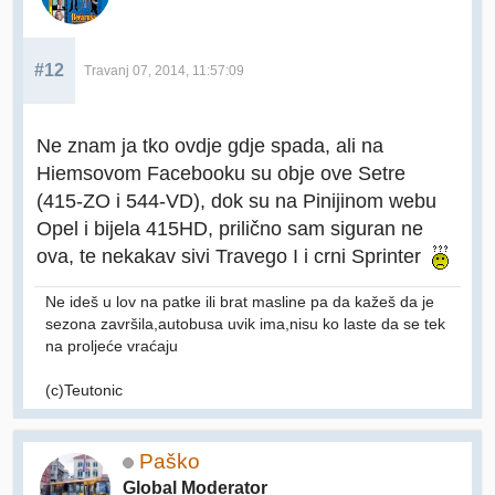
#12
Travanj 07, 2014, 11:57:09
Ne znam ja tko ovdje gdje spada, ali na
Hiemsovom Facebooku su obje ove Setre
(415-ZO i 544-VD), dok su na Pinijinom webu
Opel i bijela 415HD, prilično sam siguran ne
ova, te nekakav sivi Travego I i crni Sprinter
Ne ideš u lov na patke ili brat masline pa da kažeš da je
sezona završila,autobusa uvik ima,nisu ko laste da se tek
na proljeće vraćaju
(c)Teutonic
Paško
Global Moderator