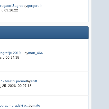
trogasci Zagreb
by
gorgoroth
r
u 09:16:22
ografije 2019. –
by
man_464
s
u 00:34:35
P - Mestni promet
by
sniff
j 25, 2026, 00:07:18
grad - gradski p...
by
mate