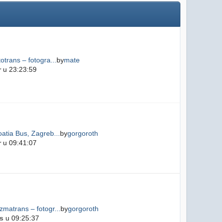
otrans – fotogra...
by
mate
r
u 23:23:59
atia Bus, Zagreb...
by
gorgoroth
r
u 09:41:07
matrans – fotogr...
by
gorgoroth
s
u 09:25:37