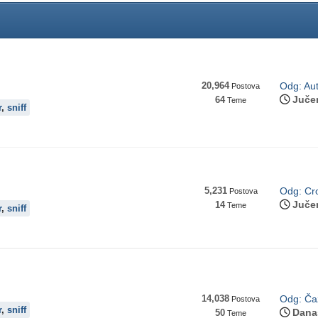
20,964
Odg: Aut
Postova
Juče
64
Teme
r
,
sniff
5,231
Odg: Cro
Postova
Juče
14
Teme
r
,
sniff
14,038
Odg: Čaz
Postova
r
,
sniff
Dana
50
Teme