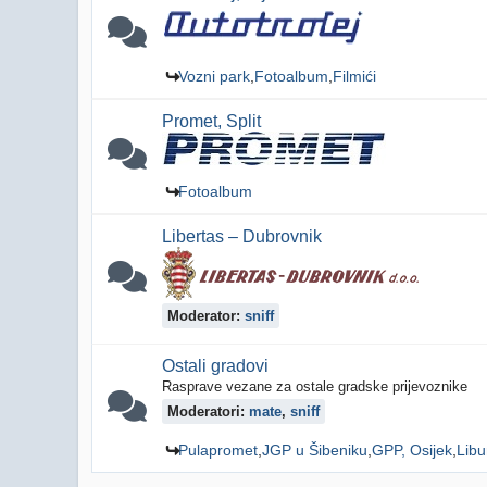
Vozni park
Fotoalbum
Filmići
Promet, Split
Fotoalbum
Libertas – Dubrovnik
Moderator:
sniff
Ostali gradovi
Rasprave vezane za ostale gradske prijevoznike
Moderatori:
mate
,
sniff
Pulapromet
JGP u Šibeniku
GPP, Osijek
Libu