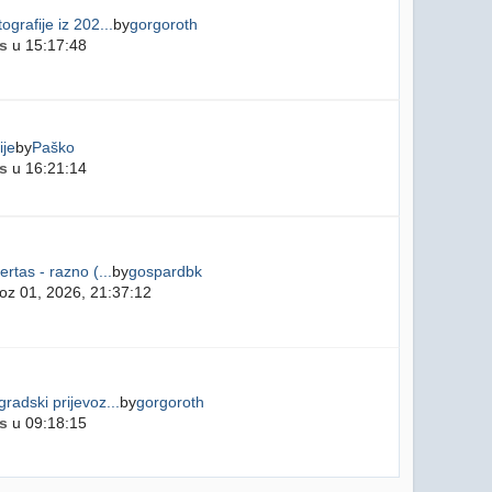
ografije iz 202...
by
gorgoroth
s
u 15:17:48
ije
by
Paško
s
u 16:21:14
ertas - razno (...
by
gospardbk
oz 01, 2026, 21:37:12
gradski prijevoz...
by
gorgoroth
s
u 09:18:15