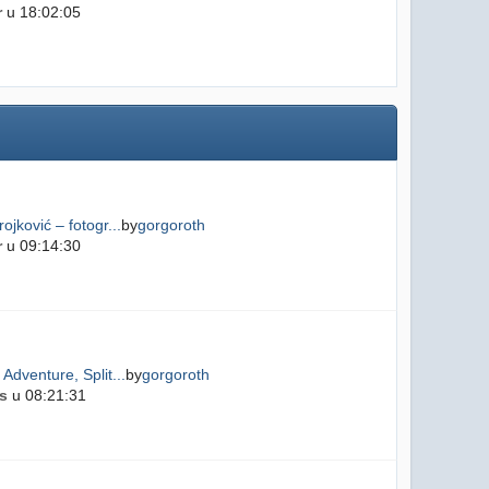
r
u 18:02:05
ojković – fotogr...
by
gorgoroth
r
u 09:14:30
Adventure, Split...
by
gorgoroth
s
u 08:21:31