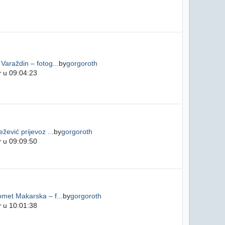
Varaždin – fotog...
by
gorgoroth
r
u 09:04:23
žević prijevoz ...
by
gorgoroth
r
u 09:09:50
met Makarska – f...
by
gorgoroth
r
u 10:01:38