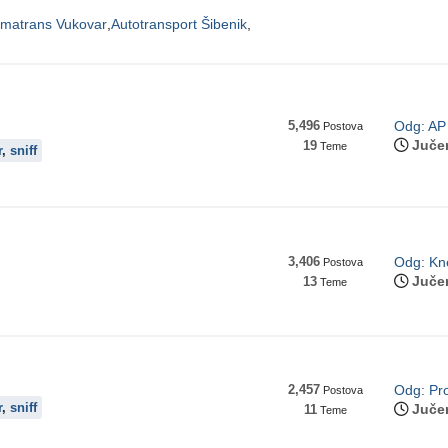
matrans Vukovar
Autotransport Šibenik
5,496
Odg: AP 
Postova
Juče
19
Teme
r
,
sniff
3,406
Odg: Kne
Postova
Juče
13
Teme
2,457
Odg: Pro
Postova
r
,
sniff
Juče
11
Teme