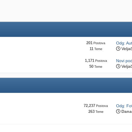
201
Odg: Aut
Postova
Velja
11
Teme
1,171
Novi po
Postova
Velja
50
Teme
72,237
Odg: Fot
Postova
Dana
263
Teme