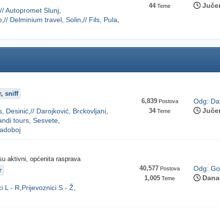
Juče
44
Teme
// Autopromet Slunj
o
// Delminium travel, Solin
// Fils, Pula
r
,
sniff
6,839
Odg: Dar
Postova
Juče
s, Desinić
// Darojković, Brckovljani
34
Teme
andi tours, Sesvete
Radoboj
isu aktivni, općenita rasprava
40,577
Odg: Go 
Postova
r
Dana
1,005
Teme
i L - R
Prijevoznici S - Ž