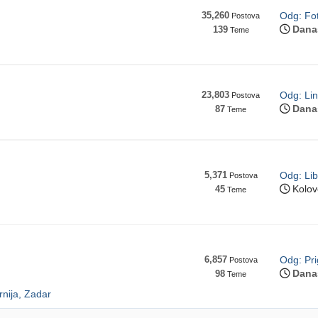
35,260
Odg: Fot
Postova
Dana
139
Teme
23,803
Odg: Lin
Postova
Dana
87
Teme
5,371
Odg: Lib
Postova
Kolov
45
Teme
6,857
Odg: Pri
Postova
Dana
98
Teme
rnija, Zadar