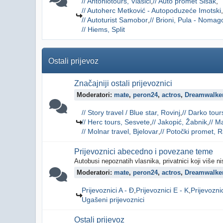
// Antoniotours, Vlašići
// Auto promet Sisak
// Autoherc Metković - Autopoduzeće Imotski
// Autoturist Samobor
// Brioni, Pula - Nomag
// Hiems, Split
Ostali prijevoz
Značajniji ostali prijevoznici
Moderatori:
mate
,
peron24
,
actros
,
Dreamwalke
// Story travel / Blue star, Rovinj
// Darko tour
// Herc tours, Sesvete
// Jakopić, Žabnik
// M
// Molnar travel, Bjelovar
// Potočki promet, 
Prijevoznici abecedno i povezane teme
Autobusi nepoznatih vlasnika, privatnici koji više n
Moderatori:
mate
,
peron24
,
actros
,
Dreamwalke
Prijevoznici A - Đ
Prijevoznici E - K
Prijevoznic
Ugašeni prijevoznici
Ostali prijevoz