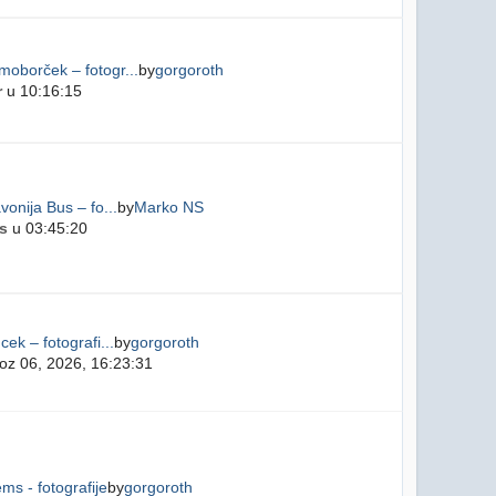
oborček – fotogr...
by
gorgoroth
r
u 10:16:15
vonija Bus – fo...
by
Marko NS
s
u 03:45:20
cek – fotografi...
by
gorgoroth
oz 06, 2026, 16:23:31
ms - fotografije
by
gorgoroth