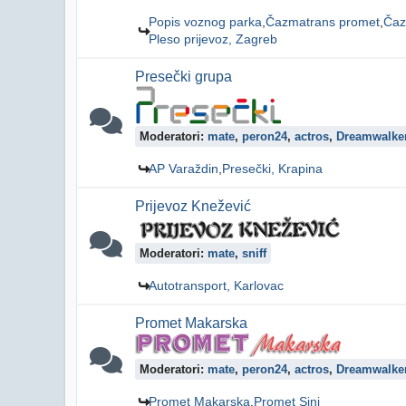
Popis voznog parka
Čazmatrans promet
Čaz
Pleso prijevoz, Zagreb
Presečki grupa
Moderatori:
mate
,
peron24
,
actros
,
Dreamwalke
AP Varaždin
Presečki, Krapina
Prijevoz Knežević
Moderatori:
mate
,
sniff
Autotransport, Karlovac
Promet Makarska
Moderatori:
mate
,
peron24
,
actros
,
Dreamwalke
Promet Makarska
Promet Sinj