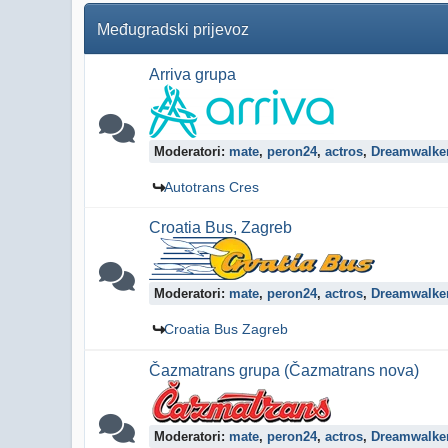
Međugradski prijevoz
Arriva grupa
Moderatori:
mate
,
peron24
,
actros
,
Dreamwalke
Autotrans Cres
Croatia Bus, Zagreb
Moderatori:
mate
,
peron24
,
actros
,
Dreamwalke
Croatia Bus Zagreb
Čazmatrans grupa (Čazmatrans nova)
Moderatori:
mate
,
peron24
,
actros
,
Dreamwalke