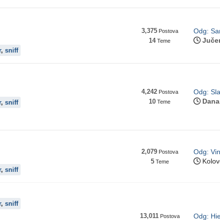
3,375
Odg: Sam
Postova
Juče
14
Teme
r
,
sniff
4,242
Odg: Sla
Postova
Dana
10
r
,
sniff
Teme
2,079
Odg: Vin
Postova
Kolov
5
Teme
r
,
sniff
r
,
sniff
13,011
Odg: Hie
Postova