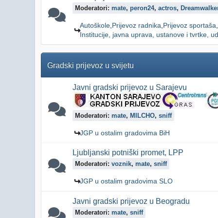
Moderatori:
mate
,
peron24
,
actros
,
Dreamwalke
Autoškole
Prijevoz radnika
Prijevoz sportaša
Institucije, javna uprava, ustanove i tvrtke, ud
Gradski prijevoz u svijetu
Javni gradski prijevoz u Sarajevu
Moderatori:
mate
,
MILCHO
,
sniff
JGP u ostalim gradovima BiH
Ljubljanski potniški promet, LPP
Moderatori:
voznik
,
mate
,
sniff
JGP u ostalim gradovima SLO
Javni gradski prijevoz u Beogradu
Moderatori:
mate
,
sniff