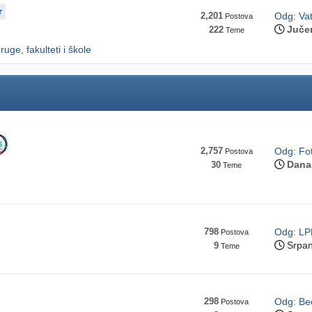
r
2,201
Odg: Va
Postova
Juče
222
Teme
ruge, fakulteti i škole
2,757
Odg: Fot
Postova
Dana
30
Teme
798
Odg: LP
Postova
Srpan
9
Teme
298
Odg: Beo
Postova