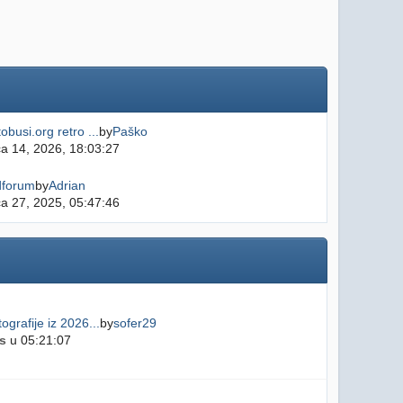
obusi.org retro ...
by
Paško
ča 14, 2026, 18:03:27
dforum
by
Adrian
ča 27, 2025, 05:47:46
ografije iz 2026...
by
sofer29
s
u 05:21:07