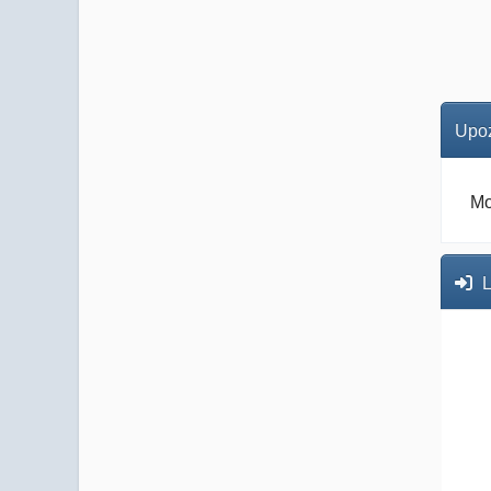
Upoz
Mo
L