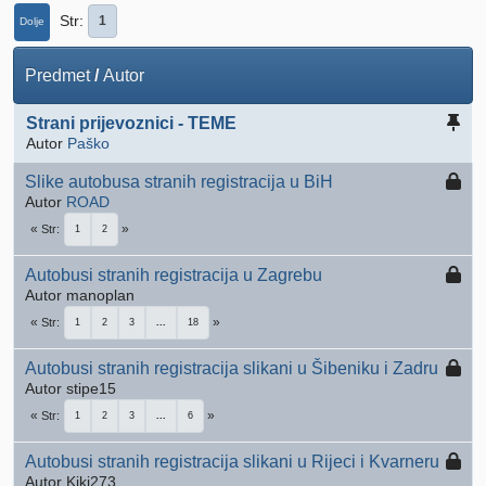
Str
1
Dolje
Predmet
/
Autor
Strani prijevoznici - TEME
Autor
Paško
Slike autobusa stranih registracija u BiH
Autor
ROAD
Str
1
2
Autobusi stranih registracija u Zagrebu
Autor manoplan
Str
1
2
3
...
18
Autobusi stranih registracija slikani u Šibeniku i Zadru
Autor stipe15
Str
1
2
3
...
6
Autobusi stranih registracija slikani u Rijeci i Kvarneru
Autor Kiki273