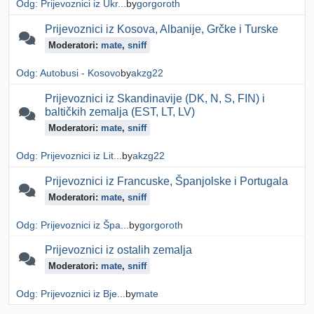
Odg: Prijevoznici iz Ukr...
by
gorgoroth
Prijevoznici iz Kosova, Albanije, Grčke i Turske
Moderatori:
mate
,
sniff
Odg: Autobusi - Kosovo
by
akzg22
Prijevoznici iz Skandinavije (DK, N, S, FIN) i
baltičkih zemalja (EST, LT, LV)
Moderatori:
mate
,
sniff
Odg: Prijevoznici iz Lit...
by
akzg22
Prijevoznici iz Francuske, Španjolske i Portugala
Moderatori:
mate
,
sniff
Odg: Prijevoznici iz Špa...
by
gorgoroth
Prijevoznici iz ostalih zemalja
Moderatori:
mate
,
sniff
Odg: Prijevoznici iz Bje...
by
mate