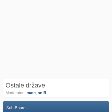
Ostale države
Moderatori:
mate
,
sniff
.
Sub-Boards