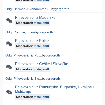
Odg: Herman & Vandamme (...
by
gorgoroth
Prijevoznici iz Mađarske
Moderatori:
mate
,
sniff
Odg: Romcar, Tolna
by
gorgoroth
Prijevoznici iz Poljske
Moderatori:
mate
,
sniff
Odg: Prijevoznici iz Pol...
by
gorgoroth
Prijevoznici iz Češke i Slovačke
Moderatori:
mate
,
sniff
Odg: Prijevoznici iz Slo...
by
gorgoroth
Prijevoznici iz Rumunjske, Bugarske, Ukrajine i
Moldavije
Moderatori:
mate
,
sniff