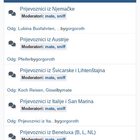
Prijevoznici iz Njemačke
Moderatori:
mate
,
sniff
Odg: Lubina Busfahrten, ...
by
gorgoroth
Prijevoznici iz Austrije
Moderatori:
mate
,
sniff
Odg: Pfeifer
by
gorgoroth
Prijevoznici iz Švicarske i Lihtenštajna
Moderatori:
mate
,
sniff
Odg: Koch Reisen, Giswil
by
mate
Prijevoznici iz Italije i San Marina
Moderatori:
mate
,
sniff
Odg: Prijevoznici iz Ita...
by
gorgoroth
Prijevoznici iz Beneluxa (B, L, NL)
Moderatori:
mate
,
sniff