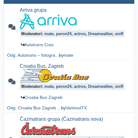
Arriva grupa
Moderatori:
mate
,
peron24
,
actros
,
Dreamwalker
,
sniff
Autotrans Cres
Odg: Autotrans – fotogra...
by
mate
Croatia Bus, Zagreb
Moderatori:
mate
,
peron24
,
actros
,
Dreamwalker
,
sniff
Croatia Bus Zagreb
Odg: Croatia Bus Zagreb ...
by
VanhoolTX
Čazmatrans grupa (Čazmatrans nova)