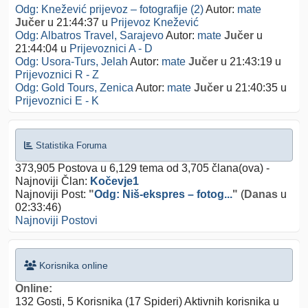
Odg: Knežević prijevoz – fotografije (2)
Autor:
mate
Jučer
u 21:44:37
u
Prijevoz Knežević
Odg: Albatros Travel, Sarajevo
Autor:
mate
Jučer
u
21:44:04
u
Prijevoznici A - D
Odg: Usora-Turs, Jelah
Autor:
mate
Jučer
u 21:43:19
u
Prijevoznici R - Z
Odg: Gold Tours, Zenica
Autor:
mate
Jučer
u 21:40:35
u
Prijevoznici E - K
Statistika Foruma
373,905 Postova u 6,129 tema od 3,705 člana(ova) -
Najnoviji Član:
Kočevje1
Najnoviji Post:
"
Odg: Niš-ekspres – fotog...
"
(
Danas
u
02:33:46)
Najnoviji Postovi
Korisnika online
Online:
132 Gosti, 5 Korisnika (17 Spideri) Aktivnih korisnika u