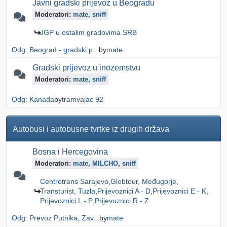
Javni gradski prijevoz u Beogradu
Moderatori:
mate
,
sniff
JGP u ostalim gradovima SRB
Odg: Beograd - gradski p...
by
mate
Gradski prijevoz u inozemstvu
Moderatori:
mate
,
sniff
Odg: Kanada
by
tramvajac 92
Autobusi i autobusne tvrtke iz drugih država
Bosna i Hercegovina
Moderatori:
mate
,
MILCHO
,
sniff
Centrotrans Sarajevo
Globtour, Međugorje
Transturist, Tuzla
Prijevoznici A - D
Prijevoznici E - K
Prijevoznici L - P
Prijevoznici R - Z
Odg: Prevoz Putnika, Zav...
by
mate