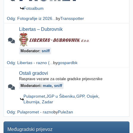
Fotoalbum
Odg: Fotografije iz 2026...
by
Transspotter
Libertas – Dubrovnik
Moderator:
sniff
Odg: Libertas - razno (...
by
gospardbk
Ostali gradovi
Rasprave vezane za ostale gradske prijevoznike
Moderatori:
mate
,
sniff
Pulapromet
JGP u Šibeniku
GPP, Osijek
Liburnija, Zadar
Odg: Pulapromet - razno
by
Puležan
Međugradski prijevoz