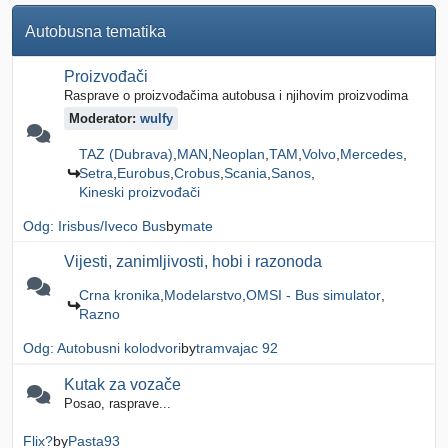
Autobusna tematika
Proizvođači
Rasprave o proizvođačima autobusa i njihovim proizvodima
Moderator:
wulfy
TAZ (Dubrava)
MAN
Neoplan
TAM
Volvo
Mercedes
Setra
Eurobus
Crobus
Scania
Sanos
Kineski proizvođači
Odg: Irisbus/Iveco Bus
by
mate
Vijesti, zanimljivosti, hobi i razonoda
Crna kronika
Modelarstvo
OMSI - Bus simulator
Razno
Odg: Autobusni kolodvori
by
tramvajac 92
Kutak za vozače
Posao, rasprave...
Flix?
by
Pasta93