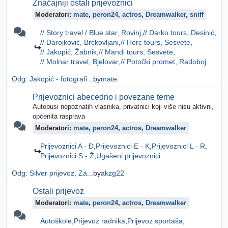
Značajniji ostali prijevoznici
Moderatori:
mate
,
peron24
,
actros
,
Dreamwalker
,
sniff
// Story travel / Blue star, Rovinj
// Darko tours, Desinić
// Darojković, Brckovljani
// Herc tours, Sesvete
// Jakopić, Žabnik
// Mandi tours, Sesvete
// Molnar travel, Bjelovar
// Potočki promet, Radoboj
Odg: Jakopić - fotografi...
by
mate
Prijevoznici abecedno i povezane teme
Autobusi nepoznatih vlasnika, privatnici koji više nisu aktivni,
općenita rasprava
Moderatori:
mate
,
peron24
,
actros
,
Dreamwalker
Prijevoznici A - Đ
Prijevoznici E - K
Prijevoznici L - R
Prijevoznici S - Ž
Ugašeni prijevoznici
Odg: Silver prijevoz, Za...
by
akzg22
Ostali prijevoz
Moderatori:
mate
,
peron24
,
actros
,
Dreamwalker
Autoškole
Prijevoz radnika
Prijevoz sportaša