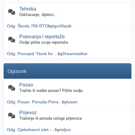
Tehnika
Održavanje, dijelovi...
Odg: Škoda 706 RTO
by
IgorKlasik
Putovanja i reportaže
Ovdje pišite svoje reportaže
Odg: Prosvjed "Honk for ...
by
Dreamwalker
Oglasnik
Posao
Tražite ili nudite posao? Pišite ovdje.
Odg: Posao: Ponuda-Potra...
by
lussin
Prijevoz
Traženje ili ponuda usluge prijevoza
Odg: Cjelodnevni izlet -...
by
nidjoo