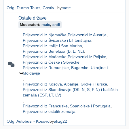
Odg: Durmo Tours, Gostiv...
by
mate
Ostale države
Moderatori:
mate
,
sniff
Prijevoznici iz Njemačke
Prijevoznici iz Austrije
Prijevoznici iz Švicarske i Lihtenštajna
Prijevoznici iz Italije i San Marina
Prijevoznici iz Beneluxa (B, L, NL)
Prijevoznici iz Mađarske
Prijevoznici iz Poljske
Prijevoznici iz Češke i Slovačke
Prijevoznici iz Rumunjske, Bugarske, Ukrajine i
Moldavije
Prijevoznici iz Kosova, Albanije, Grčke i Turske
Prijevoznici iz Skandinavije (DK, N, S, FIN) i baltičkih
zemalja (EST, LT, LV)
Prijevoznici iz Francuske, Španjolske i Portugala
Prijevoznici iz ostalih zemalja
Odg: Autobusi - Kosovo
by
akzg22