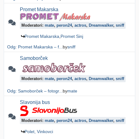
Promet Makarska
Moderatori:
mate
,
peron24
,
actros
,
Dreamwalker
,
sniff
Promet Makarska
Promet Sinj
Odg: Promet Makarska – f...
by
sniff
Samoborček
Moderatori:
mate
,
peron24
,
actros
,
Dreamwalker
,
sniff
Odg: Samoborček – fotogr...
by
mate
Slavonija bus
Moderatori:
mate
,
peron24
,
actros
,
Dreamwalker
,
sniff
Polet, Vinkovci