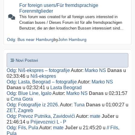
For foreign users/Für fremdsprachige
Forenmitglieder
This forum was created for all foreign users interested in
Croatian buses / Dieses Forum ist für alle fremdsprachigen
Benutzer, die an den kroatischen Bussen interessiert sind...
Odg: Bus near Hamburg
by
John Hamburg
Novi Postovi
Odg: Niš-ekspres – fotografije
Autor:
Marko NS
Danas
u
02:33:46
u
Niš-ekspres
Odg: Lasta, Beograd – fotografije
Autor:
Marko NS
Danas
u 02:32:41
u
Lasta Beograd
Odg: Blue Line, Igalo
Autor:
Marko NS
Danas
u 02:31:57
u
Crna Gora
Odg: Fotografije iz 2026.
Autor:
Tuna
Danas
u 01:00:27
u
ZET, Zagreb
Odg: Prevoz Putnika, Zavidovići
Autor:
mate
Jučer
u
21:46:14
u
Prijevoznici L - P
Odg: Fils, Pula
Autor:
mate
Jučer
u 21:45:20
u
// Fils,
Pula