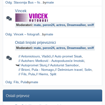
Odg: Slavonija Bus – fo...
by
mate
Vincek
Moderatori:
mate
,
peron24
,
actros
,
Dreamwalker
,
sniff
Odg: Vincek – fotografi...
by
mate
Ostali linijski prijevoznici
Moderatori:
mate
,
peron24
,
actros
,
Dreamwalker
,
sniff
// Antoniotours, Vlašići
// Auto promet Sisak
// Autoherc Metković - Autopoduzeće Imotski
// Autopromet Slunj
// Autoturist Samobor
// Brioni, Pula - Nomago
// Delminium travel, Solin
// Fils, Pula
// Hiems, Split
Odg: Fils, Pula
by
mate
Ostali prijevoz