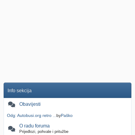
Info sekcija
Obavijesti
Odg: Autobusi.org retro ...
by
Paško
O radu foruma
Prijedlozi, pohvale i pritužbe