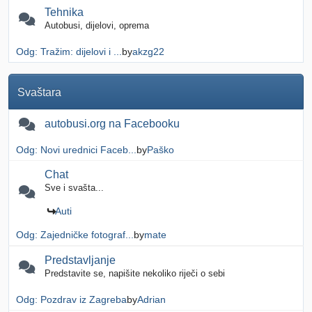
Tehnika
Autobusi, dijelovi, oprema
Odg: Tražim: dijelovi i ...
by
akzg22
Svaštara
autobusi.org na Facebooku
Odg: Novi urednici Faceb...
by
Paško
Chat
Sve i svašta...
Auti
Odg: Zajedničke fotograf...
by
mate
Predstavljanje
Predstavite se, napišite nekoliko riječi o sebi
Odg: Pozdrav iz Zagreba
by
Adrian