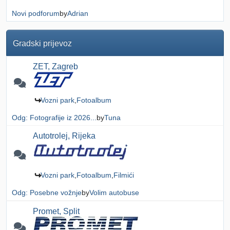
Novi podforum
by
Adrian
Gradski prijevoz
ZET, Zagreb
Vozni park
Fotoalbum
Odg: Fotografije iz 2026...
by
Tuna
Autotrolej, Rijeka
Vozni park
Fotoalbum
Filmići
Odg: Posebne vožnje
by
Volim autobuse
Promet, Split