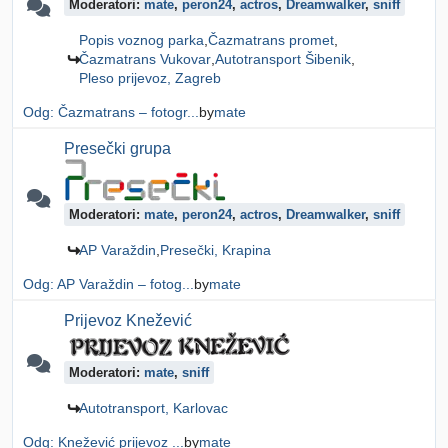
Moderatori:
mate
,
peron24
,
actros
,
Dreamwalker
,
sniff
Popis voznog parka
Čazmatrans promet
Čazmatrans Vukovar
Autotransport Šibenik
Pleso prijevoz, Zagreb
Odg: Čazmatrans – fotogr...
by
mate
Presečki grupa
Moderatori:
mate
,
peron24
,
actros
,
Dreamwalker
,
sniff
AP Varaždin
Presečki, Krapina
Odg: AP Varaždin – fotog...
by
mate
Prijevoz Knežević
Moderatori:
mate
,
sniff
Autotransport, Karlovac
Odg: Knežević prijevoz ...
by
mate