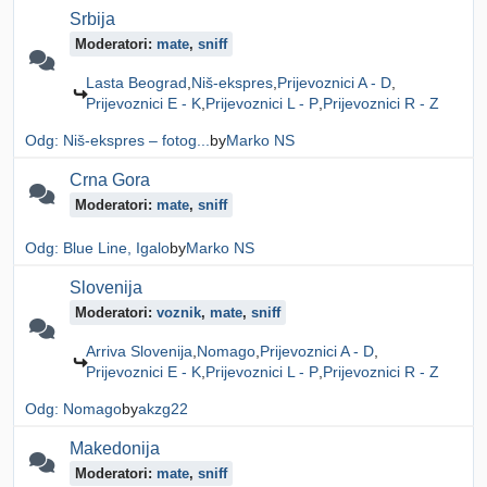
Srbija
Moderatori:
mate
,
sniff
Lasta Beograd
Niš-ekspres
Prijevoznici A - D
Prijevoznici E - K
Prijevoznici L - P
Prijevoznici R - Z
Odg: Niš-ekspres – fotog...
by
Marko NS
Crna Gora
Moderatori:
mate
,
sniff
Odg: Blue Line, Igalo
by
Marko NS
Slovenija
Moderatori:
voznik
,
mate
,
sniff
Arriva Slovenija
Nomago
Prijevoznici A - D
Prijevoznici E - K
Prijevoznici L - P
Prijevoznici R - Z
Odg: Nomago
by
akzg22
Makedonija
Moderatori:
mate
,
sniff