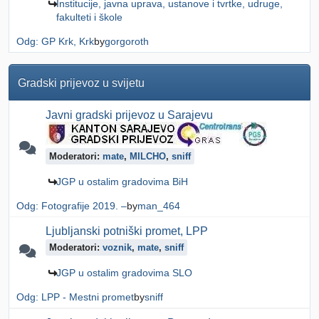
Institucije, javna uprava, ustanove i tvrtke, udruge,
fakulteti i škole
Odg: GP Krk, Krk
by
gorgoroth
Gradski prijevoz u svijetu
Javni gradski prijevoz u Sarajevu
Moderatori:
mate
,
MILCHO
,
sniff
JGP u ostalim gradovima BiH
Odg: Fotografije 2019. –
by
man_464
Ljubljanski potniški promet, LPP
Moderatori:
voznik
,
mate
,
sniff
JGP u ostalim gradovima SLO
Odg: LPP - Mestni promet
by
sniff