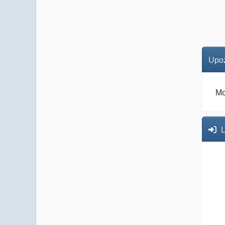
Upoz
Mo
L