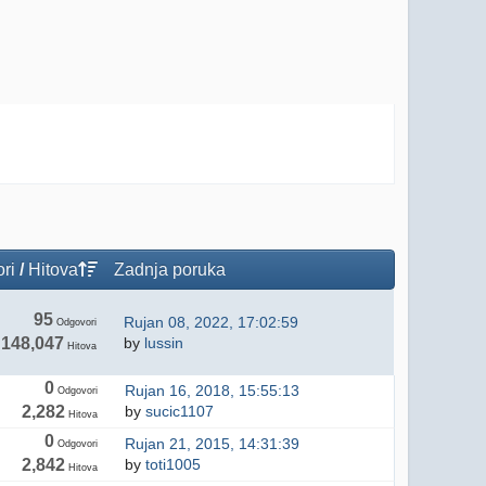
ri
/
Hitova
Zadnja poruka
95
Rujan 08, 2022, 17:02:59
Odgovori
148,047
by
lussin
Hitova
0
Rujan 16, 2018, 15:55:13
Odgovori
2,282
by
sucic1107
Hitova
0
Rujan 21, 2015, 14:31:39
Odgovori
2,842
by
toti1005
Hitova