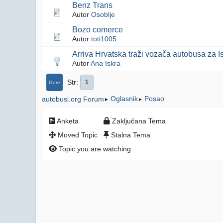
Benz Trans
Autor
Osoblje
Bozo comerce
Autor
toti1005
Arriva Hrvatska traži vozača autobusa za I
Autor
Ana Iskra
Str
1
Gore
Oglasnik
Posao
autobusi.org Forum
►
►
Anketa
Zaključana Tema
Moved Topic
Stalna Tema
Topic you are watching