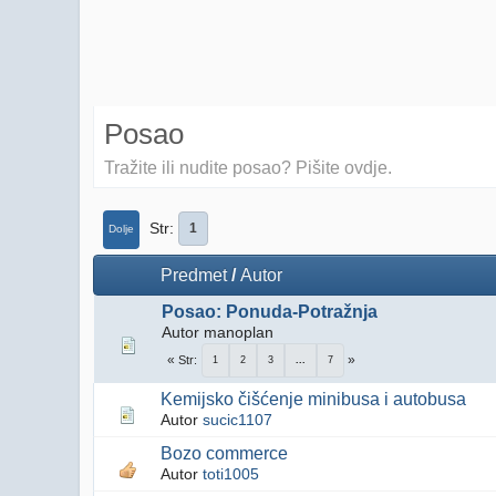
Posao
Tražite ili nudite posao? Pišite ovdje.
Str
1
Dolje
Predmet
/
Autor
Posao: Ponuda-Potražnja
Autor manoplan
Str
1
2
3
...
7
Kemijsko čišćenje minibusa i autobusa
Autor
sucic1107
Bozo commerce
Autor
toti1005