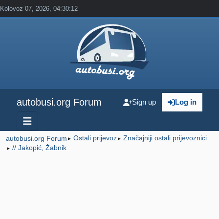
Kolovoz 07, 2026, 04:30:12
autobusi.org Forum
Sign up
Log in
Ostali prijevoz
Značajniji ostali prijevoznici
autobusi.org Forum
►
►
// Jakopić, Žabnik
►