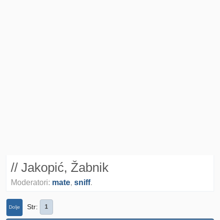
// Jakopić, Žabnik
Moderatori:
mate
,
sniff
.
Str
1
Dolje