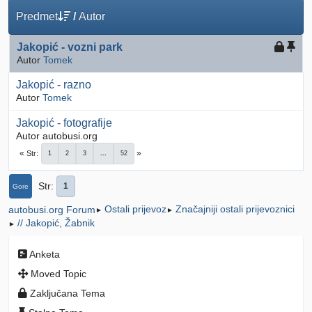
Predmet
/
Autor
Jakopić - vozni park
Autor
Tomek
Jakopić - razno
Autor
Tomek
Jakopić - fotografije
Autor autobusi.org
Str
1
2
3
...
52
Str
1
Gore
Ostali prijevoz
Značajniji ostali prijevoznici
autobusi.org Forum
►
►
// Jakopić, Žabnik
►
Anketa
Moved Topic
Zaključana Tema